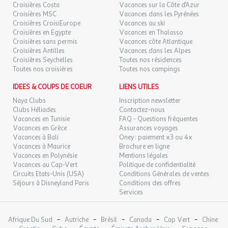
94 €
/pers.
Retour le
26
Croisières Costa
Vacances sur la Côte d'Azur
Arrivée à partir de 15:00 jusqu'à 22:00
27/09/2026
SEPT.
Croisières MSC
Vacances dans les Pyrénées
Départ à partir de 07:00 jusqu'à 12:00
Croisières CroisiEurope
Vacances au ski
Réception 24h
DIM.
Croisières en Egypte
Vacances en Thalasso
39 €
/pers.
Retour le
27
Croisières sans permis
Vacances côte Atlantique
28/09/2026
45 €
au lieu de
SEPT.
Croisières Antilles
Vacances dans les Alpes
Enfants
Croisières Seychelles
Toutes nos résidences
LUN.
39 €
Aire de jeux
Toutes nos croisières
Toutes nos campings
/pers.
Retour le
28
29/09/2026
45 €
au lieu de
SEPT.
IDEES & COUPS DE COEUR
LIENS UTILES
Naya Clubs
Inscription newsletter
MAR.
39 €
/pers.
Retour le
29
Clubs Héliades
Contactez-nous
30/09/2026
45 €
au lieu de
SEPT.
Vacances en Tunisie
FAQ - Questions fréquentes
Vacances en Grèce
Assurances voyages
MER.
39 €
Vacances à Bali
Oney : paiement x3 ou 4x
/pers.
Retour le
30
01/10/2026
Vacances à Maurice
Brochure en ligne
45 €
au lieu de
SEPT.
Vacances en Polynésie
Mentions légales
Vacances au Cap-Vert
Politique de confidentialité
oct. 2026
Circuits Etats-Unis (USA)
Conditions Générales de ventes
Séjours à Disneyland Paris
Conditions des offres
JEU.
39 €
/pers.
Retour le
Services
01
02/10/2026
45 €
au lieu de
OCT.
-
-
-
-
-
Afrique Du Sud
Autriche
Brésil
Canada
Cap Vert
Chine
VEN.
45 €
/pers.
Retour le