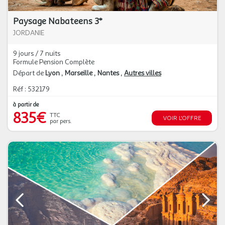
Paysage Nabateens 3*
JORDANIE
9 jours / 7 nuits
Formule Pension Complète
Départ de
Lyon
Marseille
Nantes
Autres villes
Réf : 532179
à partir de
835€
TTC
VOIR L'OFFRE
par pers.