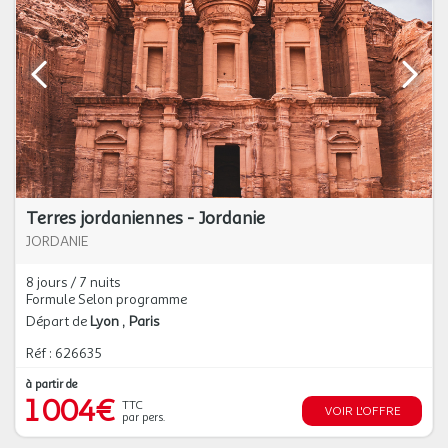
Terres jordaniennes - Jordanie
JORDANIE
8 jours / 7 nuits
Formule Selon programme
Départ de
Lyon
Paris
Réf : 626635
à partir de
1 004€
TTC
VOIR L'OFFRE
par pers.