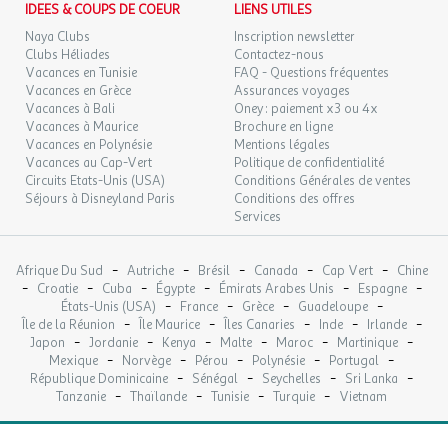
IDEES & COUPS DE COEUR
LIENS UTILES
Naya Clubs
Inscription newsletter
Clubs Héliades
Contactez-nous
Vacances en Tunisie
FAQ - Questions fréquentes
Vacances en Grèce
Assurances voyages
Vacances à Bali
Oney : paiement x3 ou 4x
Vacances à Maurice
Brochure en ligne
Vacances en Polynésie
Mentions légales
Vacances au Cap-Vert
Politique de confidentialité
Circuits Etats-Unis (USA)
Conditions Générales de ventes
Séjours à Disneyland Paris
Conditions des offres
Services
-
-
-
-
-
Afrique Du Sud
Autriche
Brésil
Canada
Cap Vert
Chine
-
-
-
-
-
-
Croatie
Cuba
Égypte
Émirats Arabes Unis
Espagne
-
-
-
-
États-Unis (USA)
France
Grèce
Guadeloupe
-
-
-
-
-
Île de la Réunion
Île Maurice
Îles Canaries
Inde
Irlande
-
-
-
-
-
-
Japon
Jordanie
Kenya
Malte
Maroc
Martinique
-
-
-
-
-
Mexique
Norvège
Pérou
Polynésie
Portugal
-
-
-
-
République Dominicaine
Sénégal
Seychelles
Sri Lanka
-
-
-
-
Tanzanie
Thaïlande
Tunisie
Turquie
Vietnam