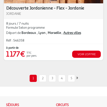
Découverte Jordanienne - Flex - Jordanie
JORDANIE
8 jours / 7 nuits
Formule Selon programme
Départ de
Bordeaux
Lyon
Marseille
Autres villes
Réf : 546358
à partir de
1 177€
TTC
VOIR L'OFFRE
par pers.
1
2
3
4
5
SÉJOURS
CIRCUITS