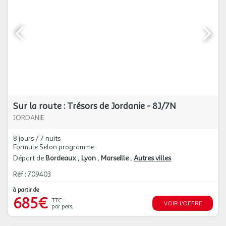
Sur la route : Trésors de Jordanie - 8J/7N
JORDANIE
8 jours / 7 nuits
Formule Selon programme
Départ de
Bordeaux
Lyon
Marseille
Autres villes
Réf : 709403
à partir de
685€
TTC
VOIR L'OFFRE
par pers.