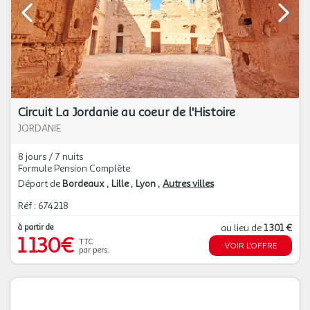
Circuit La Jordanie au coeur de l'Histoire
JORDANIE
8 jours / 7 nuits
Formule Pension Complète
Départ de
Bordeaux
Lille
Lyon
Autres villes
Réf : 674218
à partir de
au lieu de
1 301 €
1 130€
TTC
VOIR L'OFFRE
par pers.