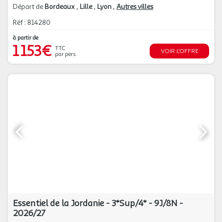
Départ de
Bordeaux
Lille
Lyon
Autres villes
Réf : 814280
à partir de
1 153€
TTC
VOIR L'OFFRE
par pers.
Essentiel de la Jordanie - 3*Sup/4* - 9J/8N -
2026/27