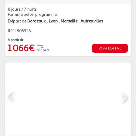
8 jours / 7 nuits
Formule Selon programme
Départ de
Bordeaux
Lyon
Marseille
Autres villes
Réf : 805926
à partir de
1 066€
TTC
VOIR L'OFFRE
par pers.