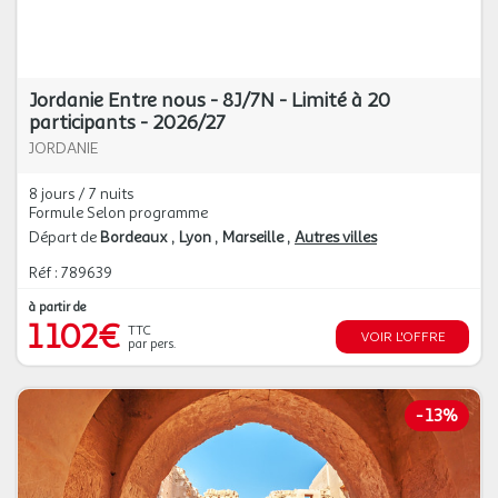
Jordanie Entre nous - 8J/7N - Limité à 20
participants - 2026/27
JORDANIE
8 jours / 7 nuits
Formule Selon programme
Départ de
Bordeaux
Lyon
Marseille
Autres villes
Réf : 789639
à partir de
1 102€
TTC
VOIR L'OFFRE
par pers.
-
13%