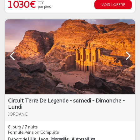
1 030€
TTC
VOIR L'OFFRE
par pers.
Circuit Terre De Legende - samedi - Dimanche -
Lundi
JORDANIE
8 jours / 7 nuits
Formule Pension Complète
Départ de
Lille
Lyon
Marseille
Autres villes