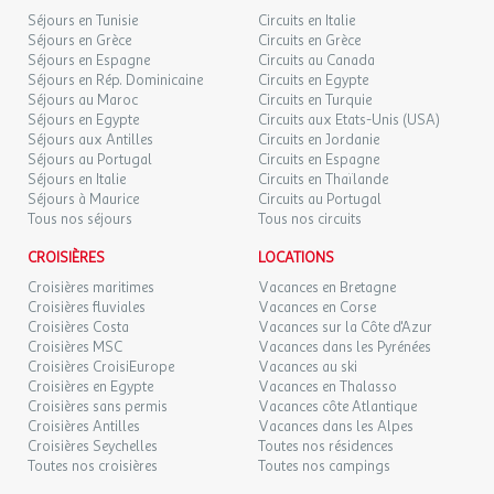
Séjours en Tunisie
Circuits en Italie
Séjours en Grèce
Circuits en Grèce
Séjours en Espagne
Circuits au Canada
Séjours en Rép. Dominicaine
Circuits en Egypte
Séjours au Maroc
Circuits en Turquie
Séjours en Egypte
Circuits aux Etats-Unis (USA)
Séjours aux Antilles
Circuits en Jordanie
Séjours au Portugal
Circuits en Espagne
Séjours en Italie
Circuits en Thaïlande
Séjours à Maurice
Circuits au Portugal
Tous nos séjours
Tous nos circuits
CROISIÈRES
LOCATIONS
Croisières maritimes
Vacances en Bretagne
Croisières fluviales
Vacances en Corse
Croisières Costa
Vacances sur la Côte d'Azur
Croisières MSC
Vacances dans les Pyrénées
Croisières CroisiEurope
Vacances au ski
Croisières en Egypte
Vacances en Thalasso
Croisières sans permis
Vacances côte Atlantique
Croisières Antilles
Vacances dans les Alpes
Croisières Seychelles
Toutes nos résidences
Toutes nos croisières
Toutes nos campings