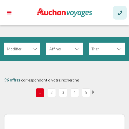
Modifier
Affiner
Trier
96 offres
correspondant à votre recherche
1
2
3
4
5