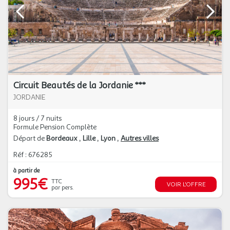
Circuit Beautés de la Jordanie ***
JORDANIE
8 jours / 7 nuits
Formule Pension Complète
Départ de
Bordeaux
Lille
Lyon
Autres villes
Réf : 676285
à partir de
995€
TTC
VOIR L'OFFRE
par pers.