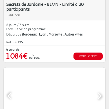
Secrets de Jordanie - 8J/7N - Limité à 20
participants
JORDANIE
8 jours / 7 nuits
Formule Selon programme
Départ de
Bordeaux
Lyon
Marseille
Autres villes
Réf : 663959
à partir de
1 084€
TTC
VOIR L'OFFRE
par pers.