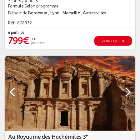
5 jours / 4 nuits
Formule Selon programme
Départ de
Bordeaux
Lyon
Marseille
Autres villes
Réf : 608932
à partir de
799€
TTC
VOIR L'OFFRE
par pers.
Au Royaume des Hachémites 3*