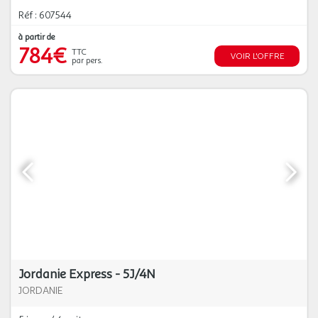
Réf : 607544
à partir de
784€
TTC
VOIR L'OFFRE
par pers.
Jordanie Express - 5J/4N
JORDANIE