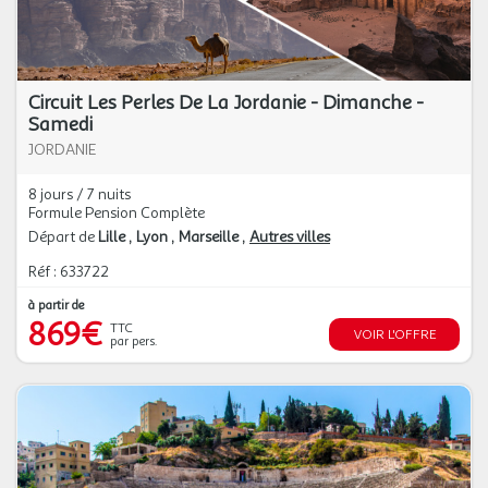
Circuit Les Perles De La Jordanie - Dimanche -
Samedi
JORDANIE
8 jours / 7 nuits
Formule Pension Complète
Départ de
Lille
Lyon
Marseille
Autres villes
Réf : 633722
à partir de
869€
TTC
VOIR L'OFFRE
par pers.