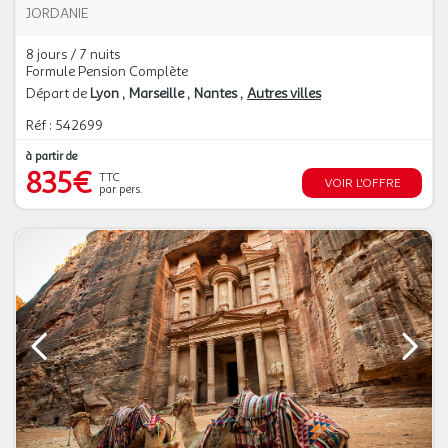
JORDANIE
8 jours / 7 nuits
Formule Pension Complète
Départ de
Lyon
Marseille
Nantes
Autres villes
Réf : 542699
à partir de
835€
TTC
VOIR L'OFFRE
par pers.