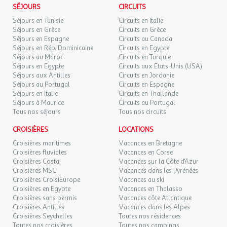
SÉJOURS
CIRCUITS
Séjours en Tunisie
Circuits en Italie
Séjours en Grèce
Circuits en Grèce
Séjours en Espagne
Circuits au Canada
Séjours en Rép. Dominicaine
Circuits en Egypte
Séjours au Maroc
Circuits en Turquie
Séjours en Egypte
Circuits aux Etats-Unis (USA)
Séjours aux Antilles
Circuits en Jordanie
Séjours au Portugal
Circuits en Espagne
Séjours en Italie
Circuits en Thaïlande
Séjours à Maurice
Circuits au Portugal
Tous nos séjours
Tous nos circuits
CROISIÈRES
LOCATIONS
Croisières maritimes
Vacances en Bretagne
Croisières fluviales
Vacances en Corse
Croisières Costa
Vacances sur la Côte d'Azur
Croisières MSC
Vacances dans les Pyrénées
Croisières CroisiEurope
Vacances au ski
Croisières en Egypte
Vacances en Thalasso
Croisières sans permis
Vacances côte Atlantique
Croisières Antilles
Vacances dans les Alpes
Croisières Seychelles
Toutes nos résidences
Toutes nos croisières
Toutes nos campings