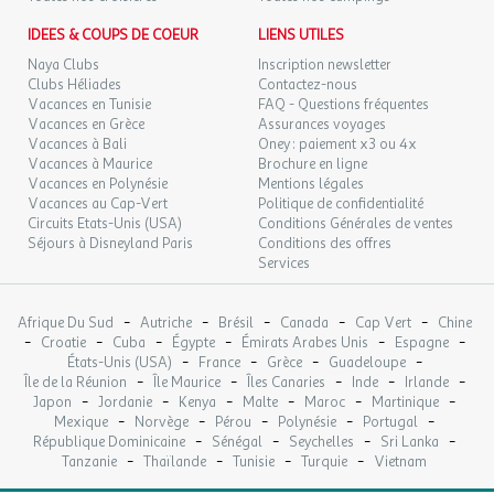
IDEES & COUPS DE COEUR
LIENS UTILES
Naya Clubs
Inscription newsletter
Clubs Héliades
Contactez-nous
Vacances en Tunisie
FAQ - Questions fréquentes
Vacances en Grèce
Assurances voyages
Vacances à Bali
Oney : paiement x3 ou 4x
Vacances à Maurice
Brochure en ligne
Vacances en Polynésie
Mentions légales
Vacances au Cap-Vert
Politique de confidentialité
Circuits Etats-Unis (USA)
Conditions Générales de ventes
Séjours à Disneyland Paris
Conditions des offres
Services
-
-
-
-
-
Afrique Du Sud
Autriche
Brésil
Canada
Cap Vert
Chine
-
-
-
-
-
-
Croatie
Cuba
Égypte
Émirats Arabes Unis
Espagne
-
-
-
-
États-Unis (USA)
France
Grèce
Guadeloupe
-
-
-
-
-
Île de la Réunion
Île Maurice
Îles Canaries
Inde
Irlande
-
-
-
-
-
-
Japon
Jordanie
Kenya
Malte
Maroc
Martinique
-
-
-
-
-
Mexique
Norvège
Pérou
Polynésie
Portugal
-
-
-
-
République Dominicaine
Sénégal
Seychelles
Sri Lanka
-
-
-
-
Tanzanie
Thaïlande
Tunisie
Turquie
Vietnam