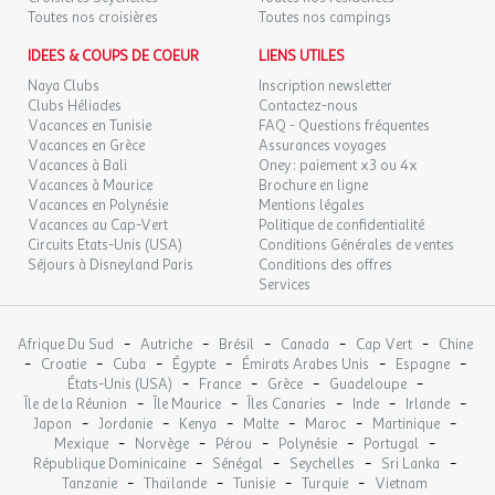
Toutes nos croisières
Toutes nos campings
IDEES & COUPS DE COEUR
LIENS UTILES
Naya Clubs
Inscription newsletter
Clubs Héliades
Contactez-nous
Vacances en Tunisie
FAQ - Questions fréquentes
Vacances en Grèce
Assurances voyages
Vacances à Bali
Oney : paiement x3 ou 4x
Vacances à Maurice
Brochure en ligne
Vacances en Polynésie
Mentions légales
Vacances au Cap-Vert
Politique de confidentialité
Circuits Etats-Unis (USA)
Conditions Générales de ventes
Séjours à Disneyland Paris
Conditions des offres
Services
-
-
-
-
-
Afrique Du Sud
Autriche
Brésil
Canada
Cap Vert
Chine
-
-
-
-
-
-
Croatie
Cuba
Égypte
Émirats Arabes Unis
Espagne
-
-
-
-
États-Unis (USA)
France
Grèce
Guadeloupe
-
-
-
-
-
Île de la Réunion
Île Maurice
Îles Canaries
Inde
Irlande
-
-
-
-
-
-
Japon
Jordanie
Kenya
Malte
Maroc
Martinique
-
-
-
-
-
Mexique
Norvège
Pérou
Polynésie
Portugal
-
-
-
-
République Dominicaine
Sénégal
Seychelles
Sri Lanka
-
-
-
-
Tanzanie
Thaïlande
Tunisie
Turquie
Vietnam