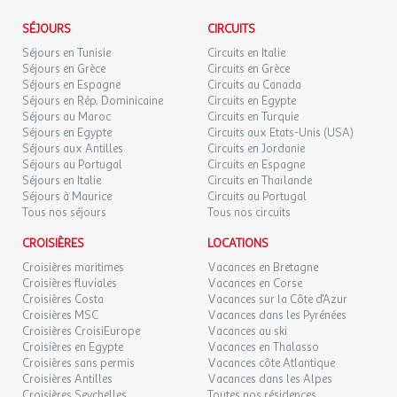
SÉJOURS
CIRCUITS
Séjours en Tunisie
Circuits en Italie
Séjours en Grèce
Circuits en Grèce
Séjours en Espagne
Circuits au Canada
Séjours en Rép. Dominicaine
Circuits en Egypte
Séjours au Maroc
Circuits en Turquie
Séjours en Egypte
Circuits aux Etats-Unis (USA)
Séjours aux Antilles
Circuits en Jordanie
Séjours au Portugal
Circuits en Espagne
Séjours en Italie
Circuits en Thaïlande
Séjours à Maurice
Circuits au Portugal
Tous nos séjours
Tous nos circuits
CROISIÈRES
LOCATIONS
Croisières maritimes
Vacances en Bretagne
Croisières fluviales
Vacances en Corse
Croisières Costa
Vacances sur la Côte d'Azur
Croisières MSC
Vacances dans les Pyrénées
Croisières CroisiEurope
Vacances au ski
Croisières en Egypte
Vacances en Thalasso
Croisières sans permis
Vacances côte Atlantique
Croisières Antilles
Vacances dans les Alpes
Croisières Seychelles
Toutes nos résidences