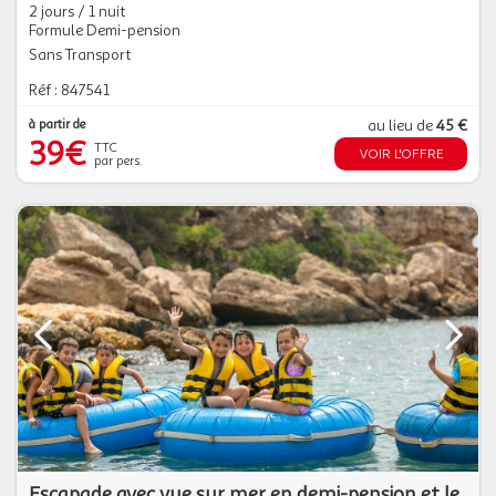
2 jours / 1 nuit
Formule Demi-pension
Sans Transport
Réf : 847541
à partir de
au lieu de
45 €
39€
TTC
VOIR L'OFFRE
par pers.
Escapade avec vue sur mer en demi-pension et le