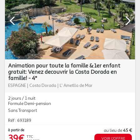
Animation pour toute la famille & 1er enfant
gratuit: Venez decouvrir la Costa Dorada en
famille! - 4*
ESPAGNE
|
Costa Dorada
|
L' Ametlla de Mar
2 jours / 1 nuit
Formule Demi-pension
Sans Transport
Réf : 693189
à partir de
au lieu de
45 €
39€
TTC
VOIR L'OFFRE