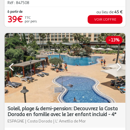
Réf : 847508
à partir de
au lieu de
45 €
39€
TTC
VOIR L'OFFRE
par pers.
-
13%
Soleil, plage & demi-pension: Decouvrez la Costa
Dorada en famille avec le 1er enfant incluid - 4*
ESPAGNE
|
Costa Dorada
|
L' Ametlla de Mar