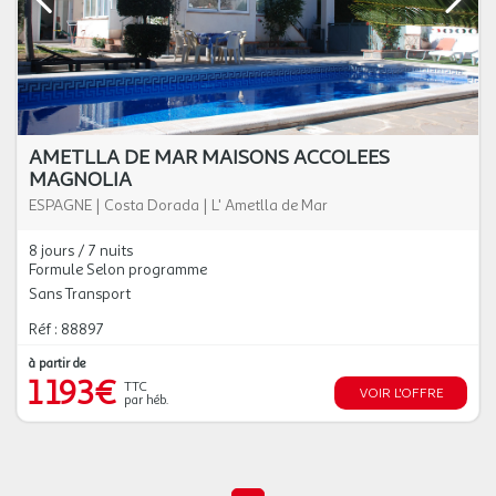
AMETLLA DE MAR MAISONS ACCOLEES
MAGNOLIA
ESPAGNE
|
Costa Dorada
|
L' Ametlla de Mar
8 jours / 7 nuits
Formule Selon programme
Sans Transport
Réf : 88897
à partir de
1 193€
TTC
VOIR L'OFFRE
par héb.