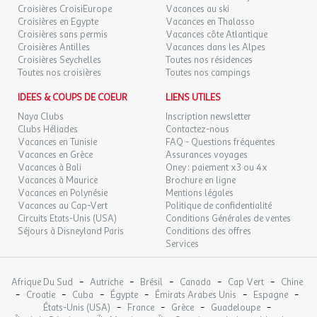
Croisières CroisiEurope
Vacances au ski
Croisières en Egypte
Vacances en Thalasso
Croisières sans permis
Vacances côte Atlantique
Croisières Antilles
Vacances dans les Alpes
Croisières Seychelles
Toutes nos résidences
Toutes nos croisières
Toutes nos campings
IDEES & COUPS DE COEUR
LIENS UTILES
Naya Clubs
Inscription newsletter
Clubs Héliades
Contactez-nous
Vacances en Tunisie
FAQ - Questions fréquentes
Vacances en Grèce
Assurances voyages
Vacances à Bali
Oney : paiement x3 ou 4x
Vacances à Maurice
Brochure en ligne
Vacances en Polynésie
Mentions légales
Vacances au Cap-Vert
Politique de confidentialité
Circuits Etats-Unis (USA)
Conditions Générales de ventes
Séjours à Disneyland Paris
Conditions des offres
Services
-
-
-
-
-
Afrique Du Sud
Autriche
Brésil
Canada
Cap Vert
Chine
-
-
-
-
-
-
Croatie
Cuba
Égypte
Émirats Arabes Unis
Espagne
-
-
-
-
États-Unis (USA)
France
Grèce
Guadeloupe