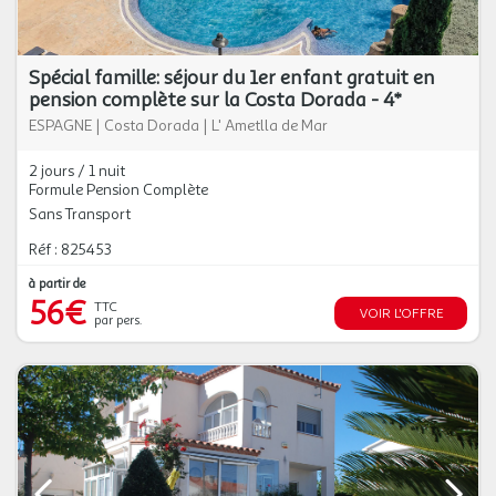
Spécial famille: séjour du 1er enfant gratuit en
pension complète sur la Costa Dorada - 4*
ESPAGNE
|
Costa Dorada
|
L' Ametlla de Mar
2 jours / 1 nuit
Formule Pension Complète
Sans Transport
Réf : 825453
à partir de
56€
TTC
VOIR L'OFFRE
par pers.