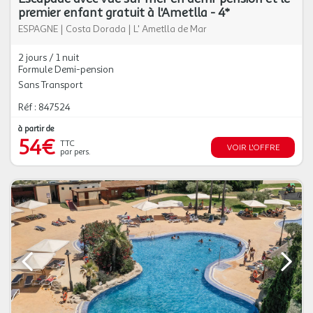
premier enfant gratuit à l'Ametlla - 4*
ESPAGNE
|
Costa Dorada
|
L' Ametlla de Mar
2 jours / 1 nuit
Formule Demi-pension
Sans Transport
Réf : 847524
à partir de
54€
TTC
VOIR L'OFFRE
par pers.