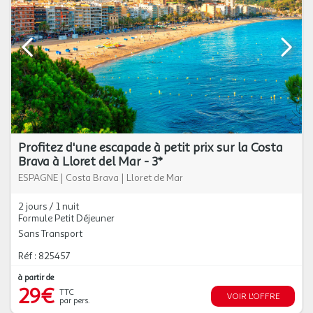
Profitez d'une escapade à petit prix sur la Costa
Brava à Lloret del Mar - 3*
ESPAGNE
|
Costa Brava
|
Lloret de Mar
2 jours / 1 nuit
Formule Petit Déjeuner
Sans Transport
Réf : 825457
à partir de
29€
TTC
VOIR L'OFFRE
par pers.