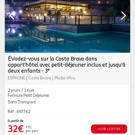
ÉVadez-vous sur la Costa Brava dans
appart'hôtel avec petit-déjeuner inclus et jusqu'à
deux enfants - 3*
ESPAGNE
|
Costa Brava
|
Platja d'Aro
2 jours / 1 nuit
Formule Petit Déjeuner
Sans Transport
Réf : 697762
à partir de
32€
TTC
VOIR L'OFFRE
par pers.