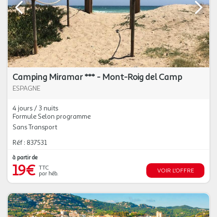
Camping Miramar *** - Mont-Roig del Camp
ESPAGNE
4 jours / 3 nuits
Formule Selon programme
Sans Transport
Réf : 837531
à partir de
19€
TTC
VOIR L'OFFRE
par héb.