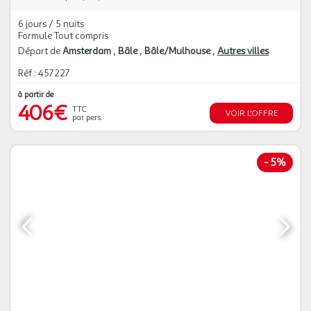
6 jours / 5 nuits
Formule Tout compris
Départ de
Amsterdam
Bâle
Bâle/Mulhouse
Autres villes
Réf : 457227
à partir de
406€
TTC
VOIR L'OFFRE
par pers.
-
5%