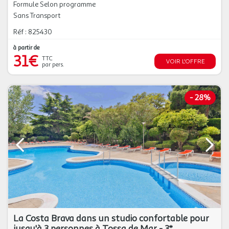
Formule Selon programme
Sans Transport
Réf : 825430
à partir de
31€
TTC
VOIR L'OFFRE
par pers.
-
28%
La Costa Brava dans un studio confortable pour
jusqu'à 3 personnes à Tossa de Mar - 3*