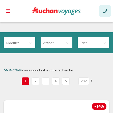
Modifier
Affiner
Trier
5634 offres
correspondant à votre recherche
…
1
2
3
4
5
282
-
14%