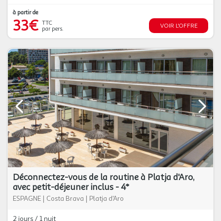
à partir de
33€
TTC
VOIR L'OFFRE
par pers.
Déconnectez-vous de la routine à Platja d'Aro,
avec petit-déjeuner inclus - 4*
ESPAGNE
|
Costa Brava
|
Platja d'Aro
2 jours / 1 nuit