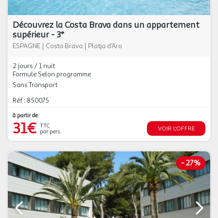
Découvrez la Costa Brava dans un appartement
supérieur - 3*
ESPAGNE
|
Costa Brava
|
Platja d'Aro
2 jours / 1 nuit
Formule Selon programme
Sans Transport
Réf : 850075
à partir de
31€
TTC
VOIR L'OFFRE
par pers.
-
27%