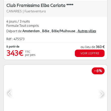
Club Framissima Elba Carlota ****
CANARIES
|
Fuerteventura
4 jours / 3 nuits
Formule Tout compris
Départ de
Amsterdam
Bâle
Bâle/Mulhouse
Autres villes
Réf : 475573
à partir de
au lieu de
360 €
343€
TTC
VOIR L'OFFRE
par pers.
-
6%