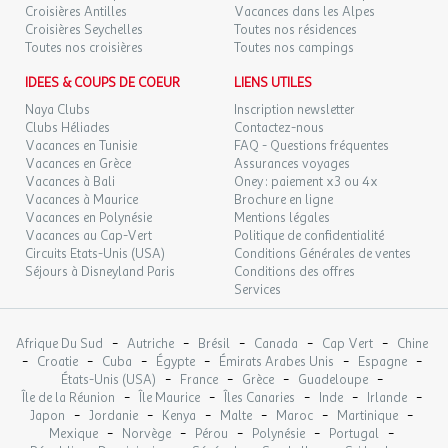
Croisières Antilles
Vacances dans les Alpes
Croisières Seychelles
Toutes nos résidences
Toutes nos croisières
Toutes nos campings
IDEES & COUPS DE COEUR
LIENS UTILES
Naya Clubs
Inscription newsletter
Clubs Héliades
Contactez-nous
Vacances en Tunisie
FAQ - Questions fréquentes
Vacances en Grèce
Assurances voyages
Vacances à Bali
Oney : paiement x3 ou 4x
Vacances à Maurice
Brochure en ligne
Vacances en Polynésie
Mentions légales
Vacances au Cap-Vert
Politique de confidentialité
Circuits Etats-Unis (USA)
Conditions Générales de ventes
Séjours à Disneyland Paris
Conditions des offres
Services
-
-
-
-
-
Afrique Du Sud
Autriche
Brésil
Canada
Cap Vert
Chine
-
-
-
-
-
-
Croatie
Cuba
Égypte
Émirats Arabes Unis
Espagne
-
-
-
-
États-Unis (USA)
France
Grèce
Guadeloupe
-
-
-
-
-
Île de la Réunion
Île Maurice
Îles Canaries
Inde
Irlande
-
-
-
-
-
-
Japon
Jordanie
Kenya
Malte
Maroc
Martinique
-
-
-
-
-
Mexique
Norvège
Pérou
Polynésie
Portugal