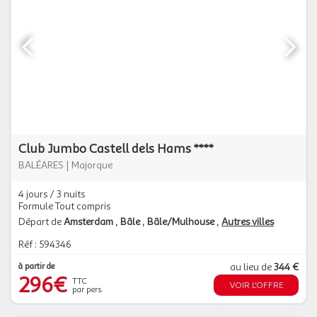
Club Jumbo Castell dels Hams ****
BALÉARES
|
Majorque
4 jours / 3 nuits
Formule Tout compris
Départ de
Amsterdam
Bâle
Bâle/Mulhouse
Autres villes
Réf : 594346
à partir de
au lieu de
344 €
296€
TTC
VOIR L'OFFRE
par pers.