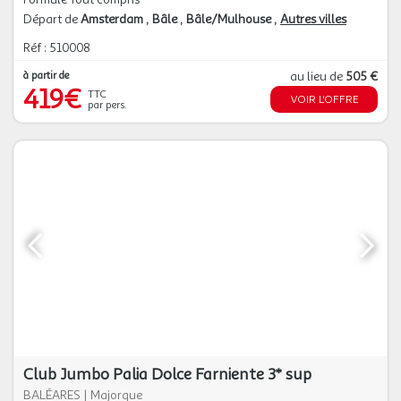
Départ de
Amsterdam
Bâle
Bâle/Mulhouse
Autres villes
Réf : 510008
à partir de
au lieu de
505 €
419€
TTC
VOIR L'OFFRE
par pers.
Club Jumbo Palia Dolce Farniente 3* sup
BALÉARES
|
Majorque