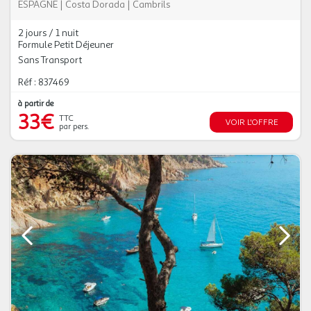
ESPAGNE
|
Costa Dorada
|
Cambrils
2 jours / 1 nuit
Formule Petit Déjeuner
Sans Transport
Réf : 837469
à partir de
33€
TTC
VOIR L'OFFRE
par pers.