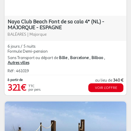
Naya Club Beach Font de sa cala 4* (NL) -
MAJORQUE - ESPAGNE
BALÉARES
|
Majorque
6 jours / 5 nuits
Formule Demi-pension
Sans Transport ou départ de
Bâle
Barcelone
Bilbao
Autres villes
Réf : 461019
à partir de
au lieu de
340 €
321€
TTC
VOIR L'OFFRE
par pers.