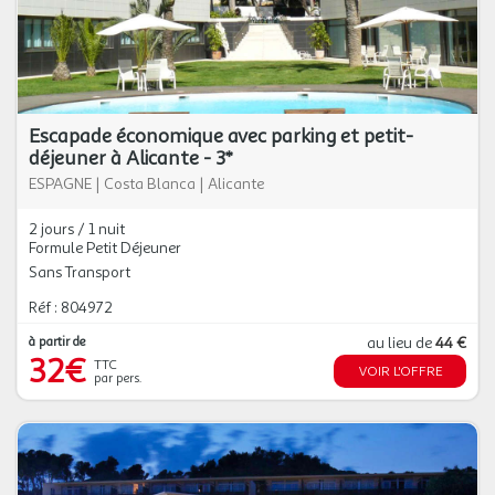
Escapade économique avec parking et petit-
déjeuner à Alicante - 3*
ESPAGNE
|
Costa Blanca
|
Alicante
2 jours / 1 nuit
Formule Petit Déjeuner
Sans Transport
Réf : 804972
à partir de
au lieu de
44 €
32€
TTC
VOIR L'OFFRE
par pers.