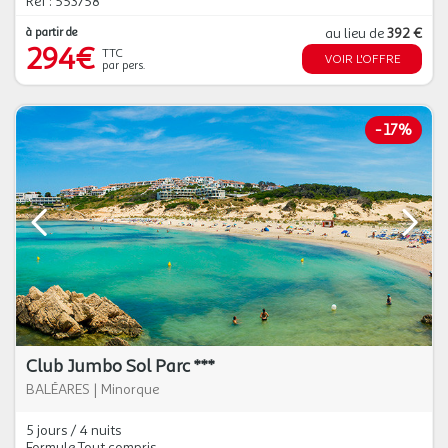
Réf : 553758
à partir de
au lieu de
392 €
294€
TTC
VOIR L'OFFRE
par pers.
-
17%
Club Jumbo Sol Parc ***
BALÉARES
|
Minorque
5 jours / 4 nuits
Formule Tout compris