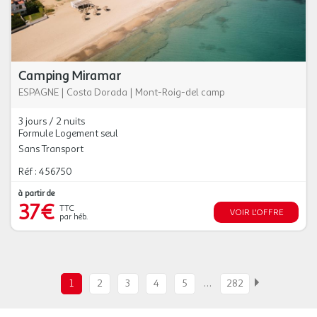
Camping Miramar
ESPAGNE
|
Costa Dorada
|
Mont-Roig-del camp
3 jours / 2 nuits
Formule Logement seul
Sans Transport
Réf : 456750
à partir de
37€
TTC
VOIR L'OFFRE
par héb.
…
1
2
3
4
5
282