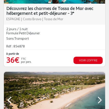
Découvrez les charmes de Tossa de Mar avec
hébergement et petit-déjeuner - 3*
ESPAGNE
|
Costa Brava
|
Tossa de Mar
2 jours / 1 nuit
Formule Petit Déjeuner
Sans Transport
Réf : 854878
à partir de
36€
TTC
VOIR L'OFFRE
par pers.