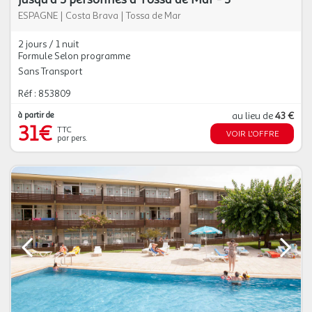
ESPAGNE
|
Costa Brava
|
Tossa de Mar
2 jours / 1 nuit
Formule Selon programme
Sans Transport
Réf : 853809
à partir de
au lieu de
43 €
31€
TTC
VOIR L'OFFRE
par pers.