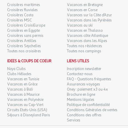
Croisières maritimes
Vacances en Bretagne
Croisières fluviales
Vacances en Corse
Croisières Costa
Vacances sur la Côte d'Azur
Croisières MSC
Vacances dans les Pyrénées
Croisières CroisiEurope
Vacances au ski
Croisières en Egypte
Vacances en Thalasso
Croisières sans permis
Vacances côte Atlantique
Croisières Antilles
Vacances dans les Alpes
Croisières Seychelles
Toutes nos résidences
Toutes nos croisières
Toutes nos campings
IDEES & COUPS DE COEUR
LIENS UTILES
Naya Clubs
Inscription newsletter
Clubs Héliades
Contactez-nous
Vacances en Tunisie
FAQ - Questions fréquentes
Vacances en Grèce
Assurances voyages
Vacances à Bali
Oney : paiement x3 ou 4x
Vacances à Maurice
Brochure en ligne
Vacances en Polynésie
Mentions légales
Vacances au Cap-Vert
Politique de confidentialité
Circuits Etats-Unis (USA)
Conditions Générales de ventes
Séjours à Disneyland Paris
Conditions des offres
Services