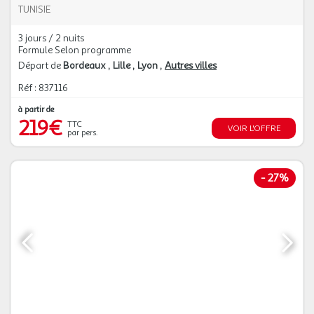
TUNISIE
3 jours / 2 nuits
Formule Selon programme
Départ de
Bordeaux
Lille
Lyon
Autres villes
Réf : 837116
à partir de
219€
TTC
VOIR L'OFFRE
par pers.
-
27%