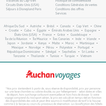
Vacances au Cap-Vert
Politique de confidentialité
Circuits Etats-Unis (USA)
Conditions Générales de ventes
Séjours à Disneyland Paris
Conditions des offres
Services
-
-
-
-
-
Afrique Du Sud
Autriche
Brésil
Canada
Cap Vert
Chine
-
-
-
-
-
-
Croatie
Cuba
Égypte
Émirats Arabes Unis
Espagne
-
-
-
-
États-Unis (USA)
France
Grèce
Guadeloupe
-
-
-
-
-
Île de la Réunion
Île Maurice
Îles Canaries
Inde
Irlande
-
-
-
-
-
-
Japon
Jordanie
Kenya
Malte
Maroc
Martinique
-
-
-
-
-
Mexique
Norvège
Pérou
Polynésie
Portugal
-
-
-
-
République Dominicaine
Sénégal
Seychelles
Sri Lanka
-
-
-
-
Tanzanie
Thaïlande
Tunisie
Turquie
Vietnam
*Nos prix s'entendent à partir de, sous réserve de disponibilité, prix par personne
sur une base chambre ou cabine double, ou par hébergement - selon dates et villes
de départ, hors surcharge carburant eventuelles et hors frais de dossier. Si votre
voyage comprend du transport aérien, le prix est calculé en temps réel en fonction
des disponibilités des vols et peut-être soumis à modification de tarif à la hausse
comme à la baisse au cours du processus de réservation. La classification des hôtels