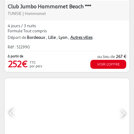
Club Jumbo Hammamet Beach ***
TUNISIE
|
Hammamet
4 jours / 3 nuits
Formule Tout compris
Départ de
Bordeaux
Lille
Lyon
Autres villes
Réf : 511990
à partir de
au lieu de
267 €
252€
TTC
VOIR L'OFFRE
par pers.