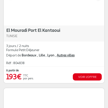
El Mouradi Port El Kantaoui
TUNISIE
3 jours / 2 nuits
Formule Petit Déjeuner
Départ de
Bordeaux
Lille
Lyon
Autres villes
Réf : 804838
à partir de
193€
TTC
VOIR L'OFFRE
par pers.