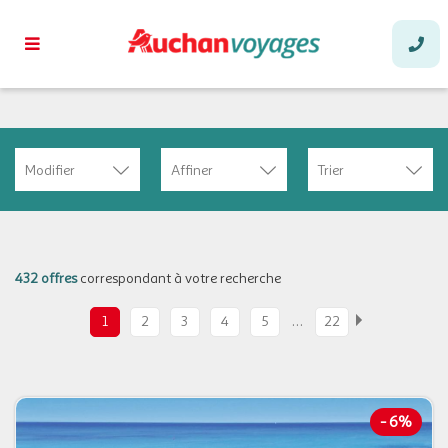
Modifier
Affiner
Trier
432 offres
correspondant à votre recherche
…
1
2
3
4
5
22
-
6%