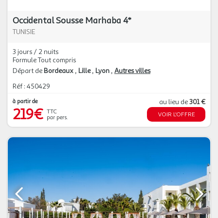
Occidental Sousse Marhaba 4*
TUNISIE
3 jours / 2 nuits
Formule Tout compris
Départ de
Bordeaux
Lille
Lyon
Autres villes
Réf : 450429
à partir de
au lieu de
301 €
219€
TTC
VOIR L'OFFRE
par pers.