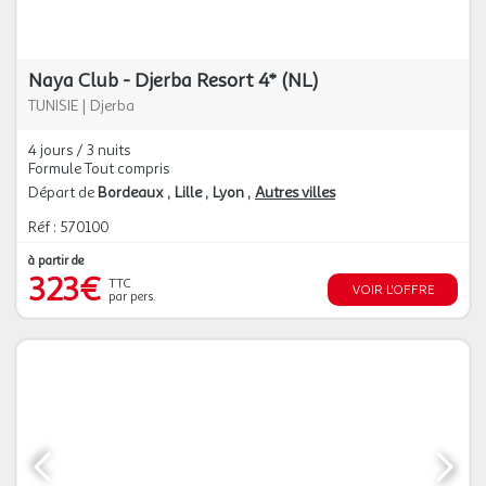
Naya Club - Djerba Resort 4* (NL)
TUNISIE
|
Djerba
4 jours / 3 nuits
Formule Tout compris
Départ de
Bordeaux
Lille
Lyon
Autres villes
Réf : 570100
à partir de
323€
TTC
VOIR L'OFFRE
par pers.