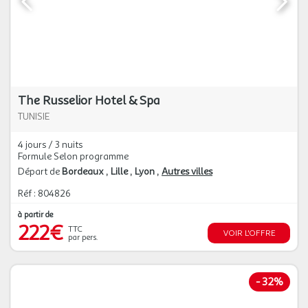
The Russelior Hotel & Spa
TUNISIE
4 jours / 3 nuits
Formule Selon programme
Départ de
Bordeaux
Lille
Lyon
Autres villes
Réf : 804826
à partir de
222€
TTC
VOIR L'OFFRE
par pers.
-
32%