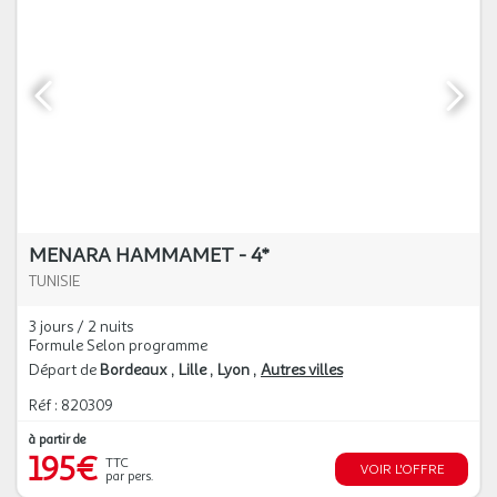
MENARA HAMMAMET - 4*
TUNISIE
3 jours / 2 nuits
Formule Selon programme
Départ de
Bordeaux
Lille
Lyon
Autres villes
Réf : 820309
à partir de
195€
TTC
VOIR L'OFFRE
par pers.