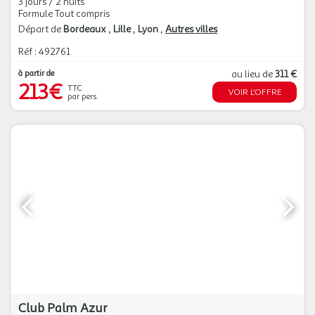
3 jours / 2 nuits
Formule Tout compris
Départ de
Bordeaux
Lille
Lyon
Autres villes
Réf : 492761
à partir de
au lieu de
311 €
213€
TTC
VOIR L'OFFRE
par pers.
Club Palm Azur