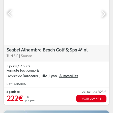
Seabel Alhambra Beach Golf & Spa 4* nl
TUNISIE
|
Sousse
3 jours / 2 nuits
Formule Tout compris
Départ de
Bordeaux
Lille
Lyon
Autres villes
Réf : 486806
à partir de
au lieu de
325 €
222€
TTC
VOIR L'OFFRE
par pers.