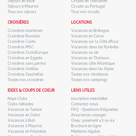
Séjours en Italie
Circuits en Thaïlande
Séjours à Maurice
Circuits au Portugal
Tous nos séjours
Tous nos circuits
CROISIÈRES
LOCATIONS
Croisières maritimes
Vacances en Bretagne
Croisières fluviales
Vacances en Corse
Croisières Costa
Vacances sur la Côte d'Azur
Croisières MSC
Vacances dans les Pyrénées
Croisières CroisiEurope
Vacances au ski
Croisières en Egypte
Vacances en Thalasso
Croisières sans permis
Vacances côte Atlantique
Croisières Antilles
Vacances dans les Alpes
Croisières Seychelles
Toutes nos résidences
Toutes nos croisières
Toutes nos campings
IDEES & COUPS DE COEUR
LIENS UTILES
Naya Clubs
Inscription newsletter
Clubs Héliades
Contactez-nous
Vacances en Tunisie
FAQ - Questions fréquentes
Vacances en Grèce
Assurances voyages
Vacances à Bali
Oney : paiement x3 ou 4x
Vacances à Maurice
Brochure en ligne
Vacances en Polynésie
Mentions légales