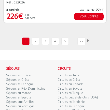
Réf : 632026
à partir de
au lieu de
259 €
226€
TTC
VOIR L'OFFRE
par pers.
…
1
2
3
4
5
22
SÉJOURS
CIRCUITS
Séjours en Tunisie
Circuits en Italie
Séjours en Grèce
Circuits en Grèce
Séjours en Espagne
Circuits au Canada
Séjours en Rép. Dominicaine
Circuits en Egypte
Séjours au Maroc
Circuits en Turquie
Séjours en Egypte
Circuits aux Etats-Unis (USA)
Séjours aux Antilles
Circuits en Jordanie
Séjours au Portugal
Circuits en Espagne