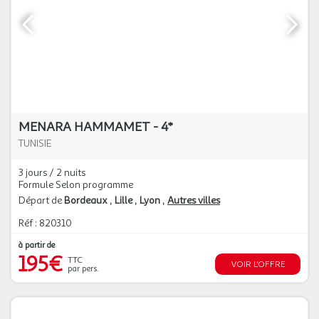
MENARA HAMMAMET - 4*
TUNISIE
3 jours / 2 nuits
Formule Selon programme
Départ de
Bordeaux
Lille
Lyon
Autres villes
Réf : 820310
à partir de
195€
TTC
VOIR L'OFFRE
par pers.