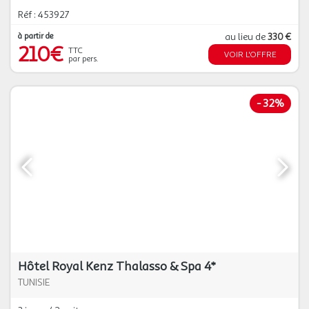
Réf : 453927
à partir de
au lieu de
330 €
210€
TTC
VOIR L'OFFRE
par pers.
-
32%
Hôtel Royal Kenz Thalasso & Spa 4*
TUNISIE