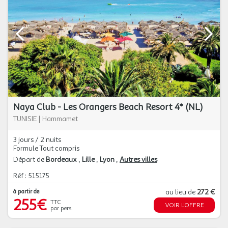
Naya Club - Les Orangers Beach Resort 4* (NL)
TUNISIE
|
Hammamet
3 jours / 2 nuits
Formule Tout compris
Départ de
Bordeaux
Lille
Lyon
Autres villes
Réf : 515175
à partir de
au lieu de
272 €
255€
TTC
VOIR L'OFFRE
par pers.