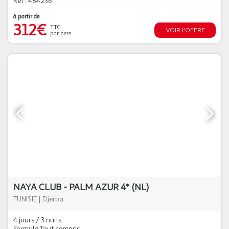
Réf : 484236
à partir de
312€
TTC
VOIR L'OFFRE
par pers.
NAYA CLUB - PALM AZUR 4* (NL)
TUNISIE
|
Djerba
4 jours / 3 nuits
Formule Tout compris