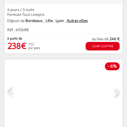
4 jours / 3 nuits
Formule Tout compris
Départ de
Bordeaux
Lille
Lyon
Autres villes
Réf : 491688
à partir de
au lieu de
246 €
238€
TTC
VOIR L'OFFRE
par pers.
-
6%