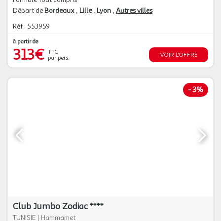
Départ de
Bordeaux
Lille
Lyon
Autres villes
Réf : 553959
à partir de
313€
TTC
VOIR L'OFFRE
par pers.
-
3%
Club Jumbo Zodiac ****
TUNISIE
|
Hammamet