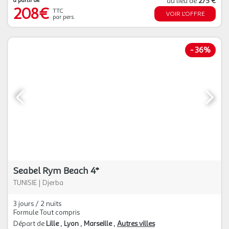
à partir de
au lieu de
275 €
208€
TTC
VOIR L'OFFRE
par pers.
-
36%
Seabel Rym Beach 4*
TUNISIE
|
Djerba
3 jours / 2 nuits
Formule Tout compris
Départ de
Lille
Lyon
Marseille
Autres villes