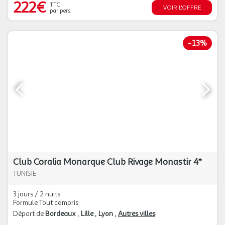
222€
TTC
VOIR L'OFFRE
par pers.
-
13%
Club Coralia Monarque Club Rivage Monastir 4*
TUNISIE
3 jours / 2 nuits
Formule Tout compris
Départ de
Bordeaux
Lille
Lyon
Autres villes