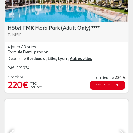
Hôtel TMK Flora Park (Adult Only) ****
TUNISIE
4 jours / 3 nuits
Formule Demi-pension
Départ de
Bordeaux
Lille
Lyon
Autres villes
Réf : 821974
à partir de
au lieu de
224 €
220€
TTC
VOIR L'OFFRE
par pers.