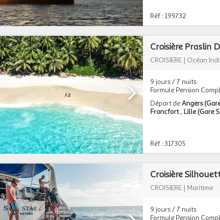
Réf : 199732
Croisière Praslin
CROISIERE
|
Océan Ind
9 jours / 7 nuits
Formule Pension Compl
Départ de
Angers (Gar
Francfort
Lille (Gare
Réf : 317305
CROISIERE
|
Maritime
9 jours / 7 nuits
Formule Pension Compl