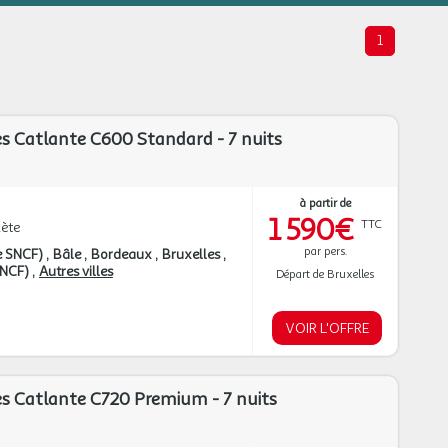
1
les Catlante C600 Standard - 7 nuits
à partir de
1 590€
TTC
ète
par pers.
e SNCF)
Bâle
Bordeaux
Bruxelles
 SNCF)
Autres villes
Départ de Bruxelles
VOIR L'OFFRE
les Catlante C720 Premium - 7 nuits