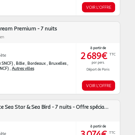
VOIR L'OFFRE
 Dream Premium - 7 nuits
ien
à partir de
2 689€
TTC
ète
par pers.
e SNCF)
Bâle
Bordeaux
Bruxelles
 SNCF)
Autres villes
Départ de Paris
VOIR L'OFFRE
Croisière Silhouette Sea Star & Sea Bird - 7 nuits - Offre spéciale Noces
à partir de
3 074€
TTC
ète