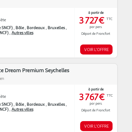
à partir de
3 727€
TTC
ète
par pers.
e SNCF)
Bâle
Bordeaux
Bruxelles
 SNCF)
Autres villes
Départ de Francfort
VOIR L'OFFRE
ette Dream Premium Seychelles
ien
à partir de
3 767€
TTC
ète
par pers.
e SNCF)
Bâle
Bordeaux
Bruxelles
 SNCF)
Autres villes
Départ de Francfort
VOIR L'OFFRE