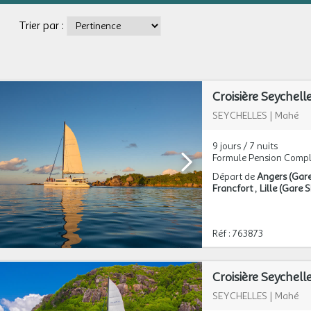
Trier par :
Croisière Seychel
SEYCHELLES
|
Mahé
9 jours / 7 nuits
Formule Pension Compl
Départ de
Angers (Gar
Francfort
Lille (Gare
Réf : 763873
Croisière Seychel
SEYCHELLES
|
Mahé