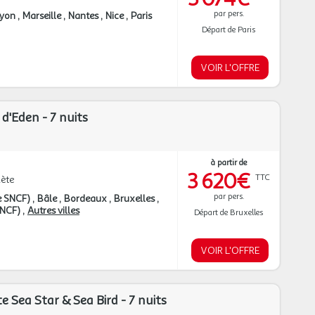
par pers.
Lyon
Marseille
Nantes
Nice
Paris
Départ de Paris
VOIR L'OFFRE
 d'Eden - 7 nuits
à partir de
3 620€
TTC
ète
par pers.
e SNCF)
Bâle
Bordeaux
Bruxelles
 SNCF)
Autres villes
Départ de Bruxelles
VOIR L'OFFRE
te Sea Star & Sea Bird - 7 nuits