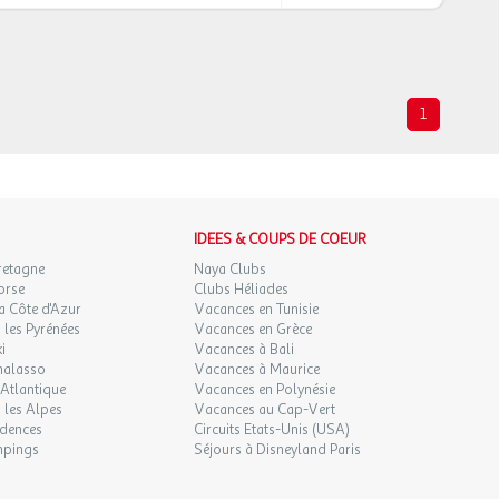
1
IDEES & COUPS DE COEUR
retagne
Naya Clubs
orse
Clubs Héliades
a Côte d'Azur
Vacances en Tunisie
les Pyrénées
Vacances en Grèce
i
Vacances à Bali
halasso
Vacances à Maurice
Atlantique
Vacances en Polynésie
 les Alpes
Vacances au Cap-Vert
idences
Circuits Etats-Unis (USA)
mpings
Séjours à Disneyland Paris