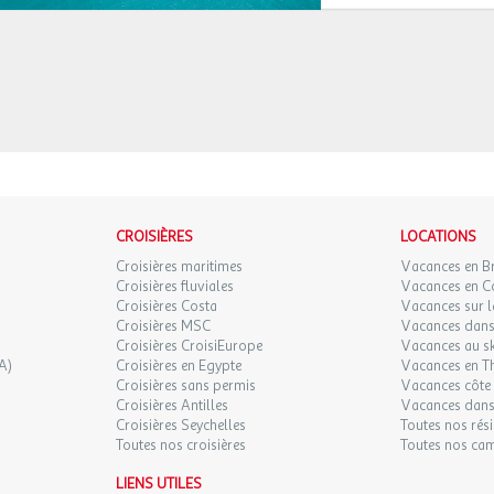
CROISIÈRES
LOCATIONS
Croisières maritimes
Vacances en B
Croisières fluviales
Vacances en C
Croisières Costa
Vacances sur l
Croisières MSC
Vacances dans 
Croisières CroisiEurope
Vacances au sk
A)
Croisières en Egypte
Vacances en T
Croisières sans permis
Vacances côte 
Croisières Antilles
Vacances dans
Croisières Seychelles
Toutes nos rés
Toutes nos croisières
Toutes nos ca
LIENS UTILES