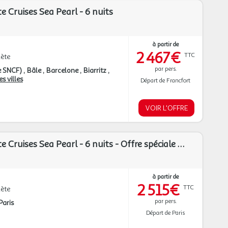
te Cruises Sea Pearl - 6 nuits
à partir de
2 467€
TTC
ète
par pers.
e SNCF)
Bâle
Barcelone
Biarritz
s villes
Départ de Francfort
VOIR L'OFFRE
Croisière Silhouette Cruises Sea Pearl - 6 nuits - Offre spéciale Noces
à partir de
2 515€
TTC
ète
par pers.
Paris
Départ de Paris