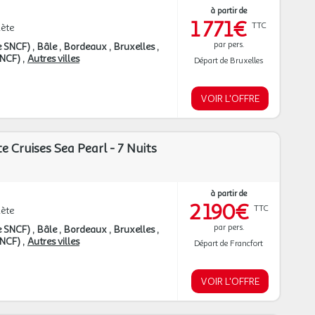
à partir de
1 771€
TTC
ète
par pers.
e SNCF)
Bâle
Bordeaux
Bruxelles
 SNCF)
Autres villes
Départ de Bruxelles
VOIR L'OFFRE
te Cruises Sea Pearl - 7 Nuits
à partir de
2 190€
TTC
ète
par pers.
e SNCF)
Bâle
Bordeaux
Bruxelles
 SNCF)
Autres villes
Départ de Francfort
VOIR L'OFFRE