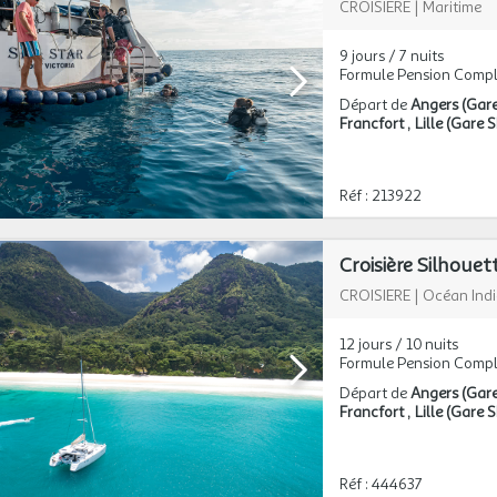
CROISIERE
|
Maritime
9 jours / 7 nuits
Formule Pension Compl
Départ de
Angers (Gar
Francfort
Lille (Gare
Réf : 213922
Croisière Silhou
CROISIERE
|
Océan Ind
12 jours / 10 nuits
Formule Pension Compl
Départ de
Angers (Gar
Francfort
Lille (Gare
Réf : 444637