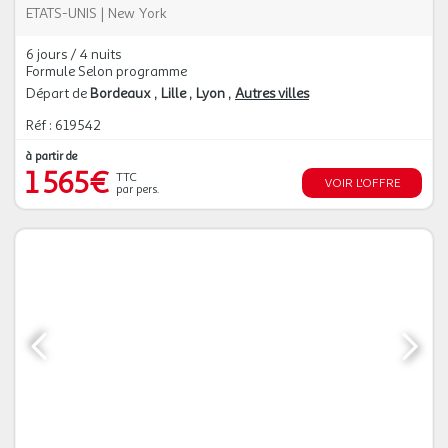
ETATS-UNIS
|
New York
6 jours / 4 nuits
Formule Selon programme
Départ de
Bordeaux
Lille
Lyon
Autres villes
Réf : 619542
à partir de
1 565€
TTC
VOIR L'OFFRE
par pers.