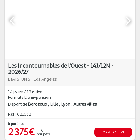
Les Incontournables de l'Ouest - 14J/12N -
2026/27
ETATS-UNIS
|
Los Angeles
14 jours / 12 nuits
Formule Demi-pension
Départ de
Bordeaux
Lille
Lyon
Autres villes
Réf : 621532
à partir de
2 375€
TTC
VOIR L'OFFRE
par pers.