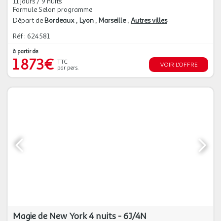
11 jours / 9 nuits
Formule Selon programme
Départ de
Bordeaux
Lyon
Marseille
Autres villes
Réf : 624581
à partir de
1 873€
TTC
VOIR L'OFFRE
par pers.
Magie de New York 4 nuits - 6J/4N