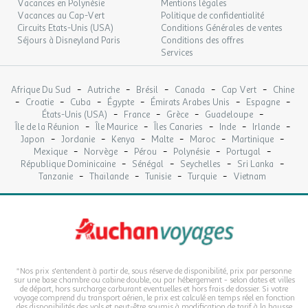
Vacances en Polynésie
Mentions légales
Vacances au Cap-Vert
Politique de confidentialité
Circuits Etats-Unis (USA)
Conditions Générales de ventes
Séjours à Disneyland Paris
Conditions des offres
Services
-
-
-
-
-
Afrique Du Sud
Autriche
Brésil
Canada
Cap Vert
Chine
-
-
-
-
-
-
Croatie
Cuba
Égypte
Émirats Arabes Unis
Espagne
-
-
-
-
États-Unis (USA)
France
Grèce
Guadeloupe
-
-
-
-
-
Île de la Réunion
Île Maurice
Îles Canaries
Inde
Irlande
-
-
-
-
-
-
Japon
Jordanie
Kenya
Malte
Maroc
Martinique
-
-
-
-
-
Mexique
Norvège
Pérou
Polynésie
Portugal
-
-
-
-
République Dominicaine
Sénégal
Seychelles
Sri Lanka
-
-
-
-
Tanzanie
Thaïlande
Tunisie
Turquie
Vietnam
*Nos prix s'entendent à partir de, sous réserve de disponibilité, prix par personne
sur une base chambre ou cabine double, ou par hébergement - selon dates et villes
de départ, hors surcharge carburant eventuelles et hors frais de dossier. Si votre
voyage comprend du transport aérien, le prix est calculé en temps réel en fonction
des disponibilités des vols et peut-être soumis à modification de tarif à la hausse