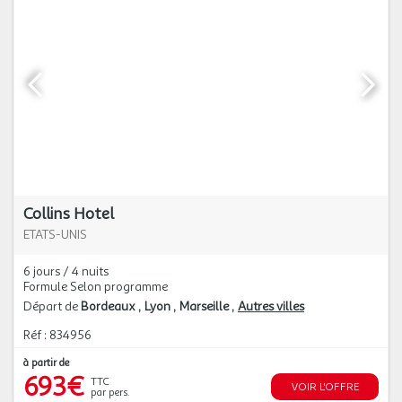
Collins Hotel
ETATS-UNIS
6 jours / 4 nuits
Formule Selon programme
Départ de
Bordeaux
Lyon
Marseille
Autres villes
Réf : 834956
à partir de
693€
TTC
VOIR L'OFFRE
par pers.