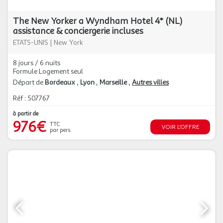
The New Yorker a Wyndham Hotel 4* (NL)
assistance & conciergerie incluses
ETATS-UNIS
|
New York
8 jours / 6 nuits
Formule Logement seul
Départ de
Bordeaux
Lyon
Marseille
Autres villes
Réf : 507767
à partir de
976€
TTC
VOIR L'OFFRE
par pers.