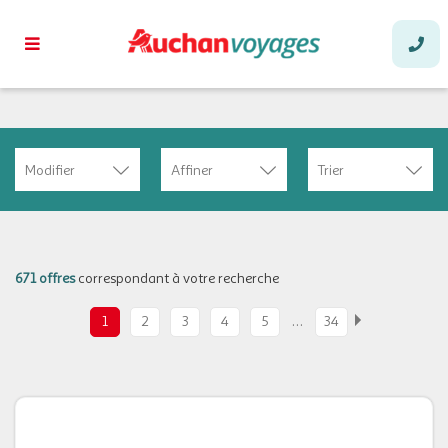
Modifier
Affiner
Trier
671 offres
correspondant à votre recherche
…
1
2
3
4
5
34