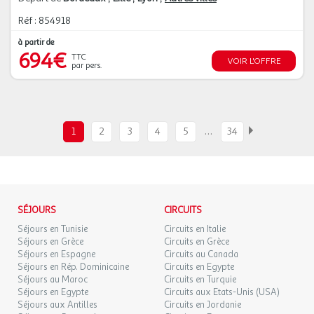
Réf : 854918
à partir de
694€
TTC
VOIR L'OFFRE
par pers.
…
1
2
3
4
5
34
SÉJOURS
CIRCUITS
Séjours en Tunisie
Circuits en Italie
Séjours en Grèce
Circuits en Grèce
Séjours en Espagne
Circuits au Canada
Séjours en Rép. Dominicaine
Circuits en Egypte
Séjours au Maroc
Circuits en Turquie
Séjours en Egypte
Circuits aux Etats-Unis (USA)
Séjours aux Antilles
Circuits en Jordanie