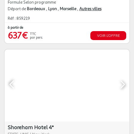
Formule Selon programme
Départ de
Bordeaux
Lyon
Marseille
Autres villes
Réf : 859219
à partir de
637€
TTC
VOIR L'OFFRE
par pers.
Shoreham Hotel 4*