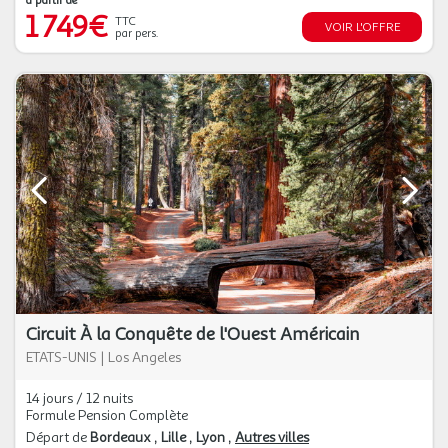
à partir de
1 749€
TTC
VOIR L'OFFRE
par pers.
Circuit À la Conquête de l'Ouest Américain
ETATS-UNIS
|
Los Angeles
14 jours / 12 nuits
Formule Pension Complète
Départ de
Bordeaux
Lille
Lyon
Autres villes