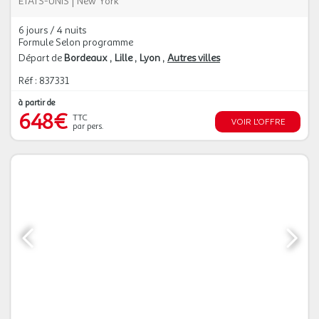
ETATS-UNIS
|
New York
6 jours / 4 nuits
Formule Selon programme
Départ de
Bordeaux
Lille
Lyon
Autres villes
Réf : 837331
à partir de
648€
TTC
VOIR L'OFFRE
par pers.