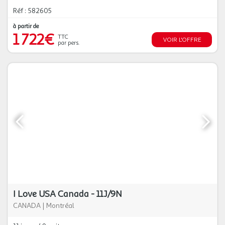
Réf : 582605
à partir de
1 722€
TTC
VOIR L'OFFRE
par pers.
I Love USA Canada - 11J/9N
CANADA
|
Montréal