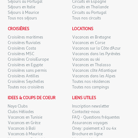
Séjours au Portugal
Circuits en Espagne
Séjours en Italie
Circuits en Thaïlande
Séjours à Maurice
Circuits au Portugal
Tous nos séjours
Tous nos circuits
CROISIÈRES
LOCATIONS
Croisières maritimes
Vacances en Bretagne
Croisières fluviales
Vacances en Corse
Croisières Costa
Vacances sur la Côte d'Azur
Croisières MSC
Vacances dans les Pyrénées
Croisières CroisiEurope
Vacances au ski
Croisières en Egypte
Vacances en Thalasso
Croisières sans permis
Vacances côte Atlantique
Croisières Antilles
Vacances dans les Alpes
Croisières Seychelles
Toutes nos résidences
Toutes nos croisières
Toutes nos campings
IDEES & COUPS DE COEUR
LIENS UTILES
Naya Clubs
Inscription newsletter
Clubs Héliades
Contactez-nous
Vacances en Tunisie
FAQ - Questions fréquentes
Vacances en Grèce
Assurances voyages
Vacances à Bali
Oney : paiement x3 ou 4x
Vacances à Maurice
Brochure en ligne