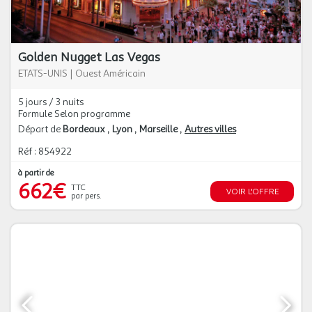
Golden Nugget Las Vegas
ETATS-UNIS
|
Ouest Américain
5 jours / 3 nuits
Formule Selon programme
Départ de
Bordeaux
Lyon
Marseille
Autres villes
Réf : 854922
à partir de
662€
TTC
VOIR L'OFFRE
par pers.