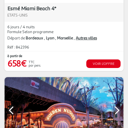
Esmé Miami Beach 4*
ETATS-UNIS
6 jours / 4 nuits
Formule Selon programme
Départ de
Bordeaux
Lyon
Marseille
Autres villes
Réf : 842396
à partir de
658€
TTC
VOIR L'OFFRE
par pers.