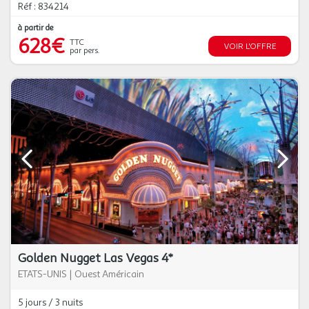
Réf : 834214
à partir de
628€
TTC
VOIR L'OFFRE
par pers.
Golden Nugget Las Vegas 4*
ETATS-UNIS
|
Ouest Américain
5 jours / 3 nuits