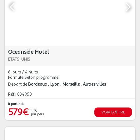
Oceanside Hotel
ETATS-UNIS
6 jours / 4 nuits
Formule Selon programme
Départ de
Bordeaux
Lyon
Marseille
Autres villes
Réf : 834958
à partir de
579€
TTC
VOIR L'OFFRE
par pers.