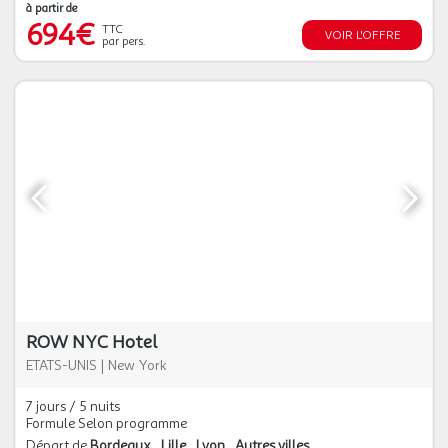
à partir de
694€
TTC
VOIR L'OFFRE
par pers.
ROW NYC Hotel
ETATS-UNIS
|
New York
7 jours / 5 nuits
Formule Selon programme
Départ de
Bordeaux
Lille
Lyon
Autres villes