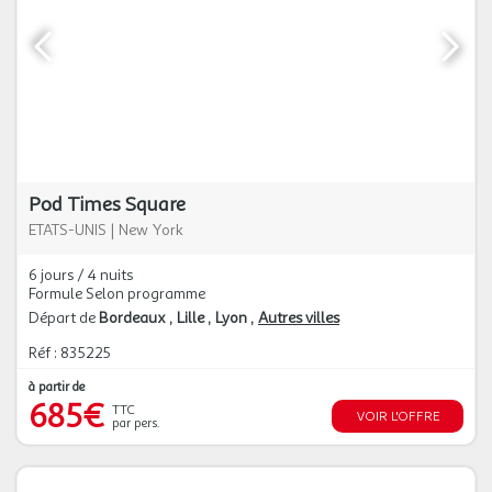
Pod Times Square
ETATS-UNIS
|
New York
6 jours / 4 nuits
Formule Selon programme
Départ de
Bordeaux
Lille
Lyon
Autres villes
Réf : 835225
à partir de
685€
TTC
VOIR L'OFFRE
par pers.