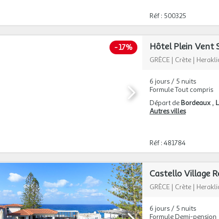
Réf : 500325
Hôtel Plein Vent S
-
17%
GRÈCE
|
Crète
|
Herakli
6 jours / 5 nuits
Formule Tout compris
Départ de
Bordeaux
L
Autres villes
Réf : 481784
Castello Village R
GRÈCE
|
Crète
|
Herakli
6 jours / 5 nuits
Formule Demi-pension