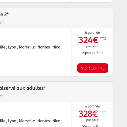
e 3*
on
à partir de
324€
TTC
par pers.
ille
Lyon
Marseille
Nantes
Nice
Départ de Paris
VOIR L'OFFRE
Réservé aux adultes"
on
à partir de
328€
TTC
par pers.
ille
Lyon
Marseille
Nantes
Nice
Départ de Paris