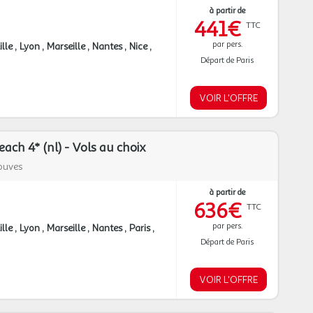
à partir de
441€
TTC
par pers.
ille
Lyon
Marseille
Nantes
Nice
Départ de Paris
VOIR L'OFFRE
ach 4* (nl) - Vols au choix
ouves
à partir de
636€
TTC
par pers.
ille
Lyon
Marseille
Nantes
Paris
Départ de Paris
VOIR L'OFFRE