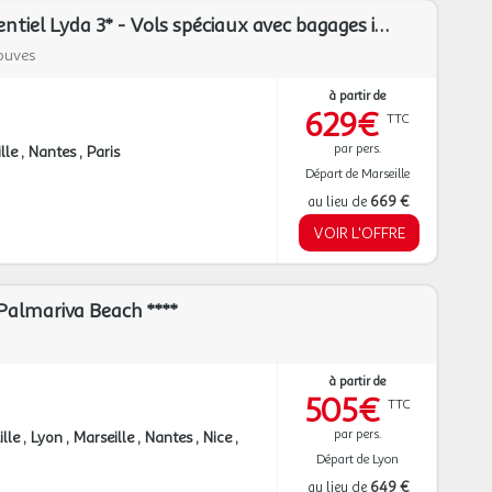
Club Héliades Essentiel Lyda 3* - Vols spéciaux avec bagages inclus
ouves
à partir de
629€
TTC
par pers.
lle
Nantes
Paris
Départ de Marseille
au lieu de
669 €
VOIR L'OFFRE
Palmariva Beach ****
à partir de
505€
TTC
par pers.
ille
Lyon
Marseille
Nantes
Nice
Départ de Lyon
au lieu de
649 €