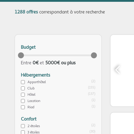
1288 offres
correspondant à votre recherche
Budget
Entre
0€
et
5000€ ou plus
Hébergements
(2)
Apparthôtel
(155)
Club
(137)
Hôtel
(1)
Location
(1)
Riad
Confort
(2)
2 étoiles
(30)
3 étoiles