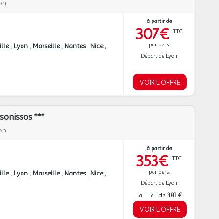
on
à partir de
307€
TTC
par pers.
ille
Lyon
Marseille
Nantes
Nice
Départ de Lyon
VOIR L'OFFRE
sonissos ***
on
à partir de
353€
TTC
par pers.
ille
Lyon
Marseille
Nantes
Nice
Départ de Lyon
au lieu de
381 €
VOIR L'OFFRE