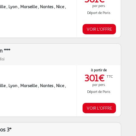
par pers.
ille
Lyon
Marseille
Nantes
Nice
Départ de Paris
VOIR L'OFFRE
n ***
isi
à partir de
301€
TTC
par pers.
ille
Lyon
Marseille
Nantes
Nice
Départ de Paris
VOIR L'OFFRE
os 3*