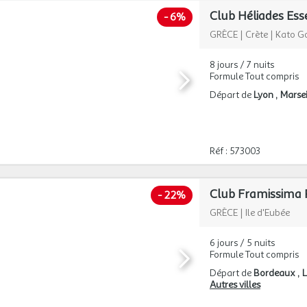
-
6%
GRÈCE
|
Crète
|
Kato G
8 jours / 7 nuits
Formule Tout compris
Départ de
Lyon
Marsei
Réf : 573003
Club Framissima 
-
22%
GRÈCE
|
Ile d'Eubée
6 jours / 5 nuits
Formule Tout compris
Départ de
Bordeaux
L
Autres villes