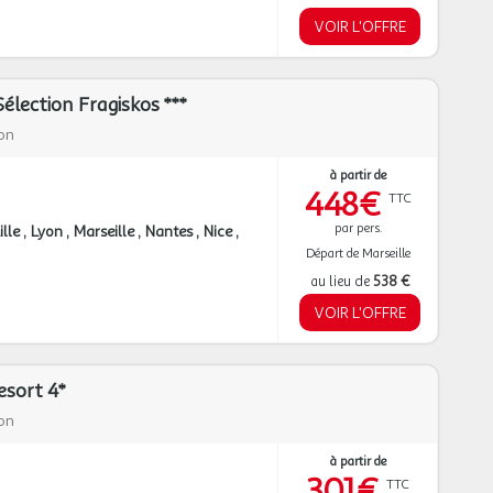
VOIR L'OFFRE
élection Fragiskos ***
on
à partir de
448€
TTC
par pers.
ille
Lyon
Marseille
Nantes
Nice
Départ de Marseille
au lieu de
538 €
VOIR L'OFFRE
esort 4*
on
à partir de
301€
TTC