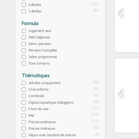
(121)
4 étoiles
(85)
5 étoiles
Formule
Logement seul
Petit Déjeuner
Demi-pension
Pension Complète
Selon programme
Tout compris
Thématiques
(35)
Adultes uniquement
(94)
Club enfants
(11)
Combinés
(16)
Espace aquatique, toboggans
(117)
Front de mer
(173)
Mer
(172)
Piscine extérieure
(40)
Piscine intérieure
(2)
Séjour avec location de voiture