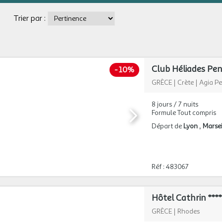
Trier par :
-
10%
GRÈCE
|
Crète
|
Agia Pe
8 jours / 7 nuits
Formule Tout compris
Départ de
Lyon
Marsei
Réf : 483067
Hôtel Cathrin ****
GRÈCE
|
Rhodes