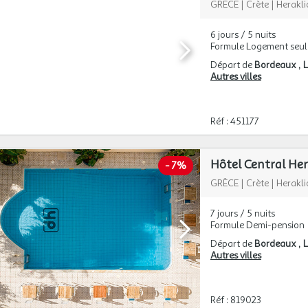
GRÈCE
|
Crète
|
Herakli
6 jours / 5 nuits
Formule Logement seul
Départ de
Bordeaux
L
Autres villes
Réf : 451177
Hôtel Central Her
-
7%
GRÈCE
|
Crète
|
Herakli
7 jours / 5 nuits
Formule Demi-pension
Départ de
Bordeaux
L
Autres villes
Réf : 819023