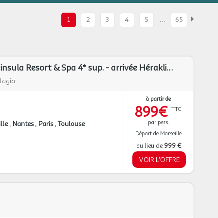
…
1
2
3
4
5
65
Club Héliades Peninsula Resort & Spa 4* sup. - arrivée Héraklion -Vols spéciaux avec bagages inclus
lagia
à partir de
899€
TTC
par pers.
lle
Nantes
Paris
Toulouse
Départ de Marseille
au lieu de
999 €
VOIR L'OFFRE