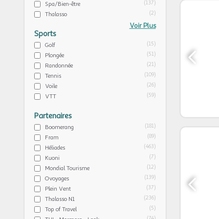
(137)
Spa/Bien-être
(2)
Thalasso
Voir Plus
Sports
(15)
Golf
(51)
Plongée
(21)
Randonnée
(109)
Tennis
(26)
Voile
(59)
VTT
Partenaires
(181)
Boomerang
(89)
Fram
(463)
Héliades
(7)
Kuoni
(12)
Mondial Tourisme
(139)
Ovoyages
(37)
Plein Vent
(236)
Thalasso N1
(5)
Top of Travel
(74)