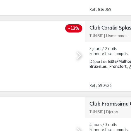
Réf : 816069
Club Coralia Spl
-
13%
TUNISIE
|
Hammamet
3 jours / 2 nuits
Formule Tout compris
Départ de
Bâle/Mulho
Bruxelles
Francfort
A
Réf : 590426
Club Framissima 
TUNISIE
|
Djerba
4 jours / 3 nuits
Formule Tout compris