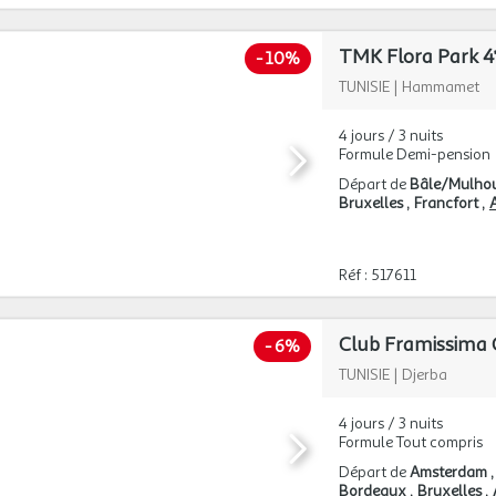
TMK Flora Park 4
-
10%
TUNISIE
|
Hammamet
4 jours / 3 nuits
Formule Demi-pension
Départ de
Bâle/Mulho
Bruxelles
Francfort
A
Réf : 517611
Club Framissima G
-
6%
TUNISIE
|
Djerba
4 jours / 3 nuits
Formule Tout compris
Départ de
Amsterdam
Bordeaux
Bruxelles