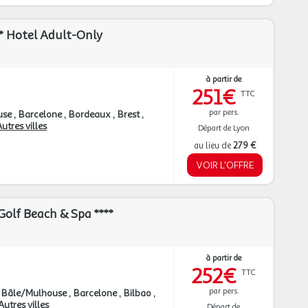
* Hotel Adult-Only
à partir de
251€
TTC
par pers.
use
Barcelone
Bordeaux
Brest
utres villes
Départ de Lyon
au lieu de
279 €
VOIR L'OFFRE
olf Beach & Spa ****
à partir de
252€
TTC
par pers.
Bâle/Mulhouse
Barcelone
Bilbao
Autres villes
Départ de