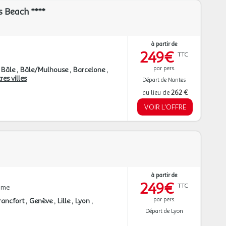
s Beach ****
à partir de
249€
TTC
par pers.
Bâle
Bâle/Mulhouse
Barcelone
res villes
Départ de Nantes
au lieu de
262 €
VOIR L'OFFRE
à partir de
249€
TTC
mme
par pers.
rancfort
Genève
Lille
Lyon
Départ de Lyon