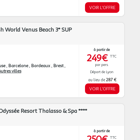
VOIR L'OFFRE
ash World Venus Beach 3* SUP
à partir de
249€
TTC
par pers.
use
Barcelone
Bordeaux
Brest
utres villes
Départ de Lyon
au lieu de
287 €
VOIR L'OFFRE
Odyssée Resort Thalasso & Spa ****
à partir de
250€
TTC