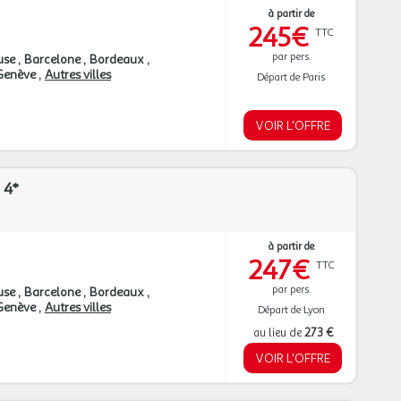
à partir de
245€
TTC
par pers.
use
Barcelone
Bordeaux
Genève
Autres villes
Départ de Paris
VOIR L'OFFRE
 4*
à partir de
247€
TTC
par pers.
use
Barcelone
Bordeaux
Genève
Autres villes
Départ de Lyon
au lieu de
273 €
VOIR L'OFFRE