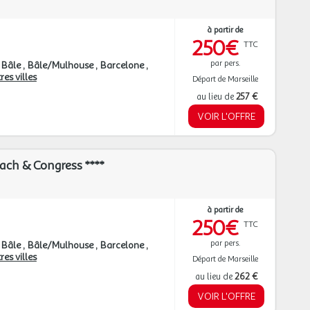
à partir de
250€
TTC
par pers.
Bâle
Bâle/Mulhouse
Barcelone
res villes
Départ de Marseille
au lieu de
257 €
VOIR L'OFFRE
ach & Congress ****
à partir de
250€
TTC
par pers.
Bâle
Bâle/Mulhouse
Barcelone
res villes
Départ de Marseille
au lieu de
262 €
VOIR L'OFFRE