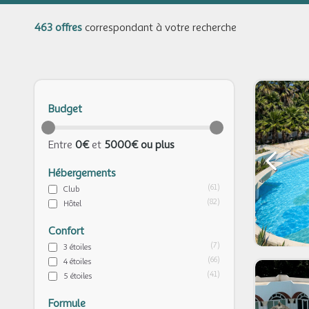
463 offres
correspondant à votre recherche
Budget
Entre
0€
et
5000€ ou plus
Hébergements
(61)
Club
(82)
Hôtel
Confort
(7)
3 étoiles
(66)
4 étoiles
(41)
5 étoiles
Formule