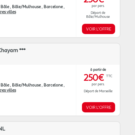
par pers.
Bâle
Bâle/Mulhouse
Barcelone
res villes
Départ de
Bâle/Mulhouse
VOIR L'OFFRE
Khayam ***
à partir de
250€
TTC
par pers.
Bâle
Bâle/Mulhouse
Barcelone
res villes
Départ de Marseille
VOIR L'OFFRE
NL