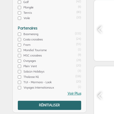
(42)
Golf
(6)
Plongée
(80)
Tennis
(10)
Voile
Partenaires
(132)
Boomerang
(24)
Costa croisières
(55)
Fram
(1)
Mondial Tourisme
(9)
MSC croisières
(29)
Ovoyages
(20)
Plein Vent
(3)
Salaün Holidays
(116)
Thalasso N1
(20)
TUI - Marmara - Look
(1)
Voyages Internationaux
Voir Plus
RÉINITIALISER