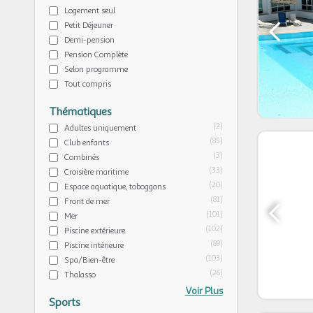
Logement seul
Petit Déjeuner
Demi-pension
Pension Complète
Selon programme
Tout compris
Thématiques
(2)
Adultes uniquement
(85)
Club enfants
(3)
Combinés
(33)
Croisière maritime
(20)
Espace aquatique, toboggans
(81)
Front de mer
(101)
Mer
(102)
Piscine extérieure
(89)
Piscine intérieure
(103)
Spa/Bien-être
(26)
Thalasso
Voir Plus
Sports