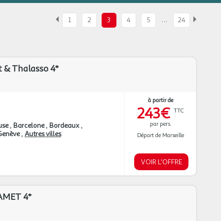
…
1
2
3
4
5
24
 & Thalasso 4*
à partir de
243€
TTC
par pers.
use
Barcelone
Bordeaux
Genève
Autres villes
Départ de Marseille
VOIR L'OFFRE
MET 4*