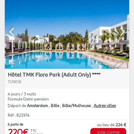
Hôtel TMK Flora Park (Adult Only) ****
TUNISIE
4 jours / 3 nuits
Formule Demi-pension
Départ de
Amsterdam
Bâle
Bâle/Mulhouse
Autres villes
Réf : 821974
à partir de
au lieu de
224 €
220€
TTC
VOIR L'OFFRE