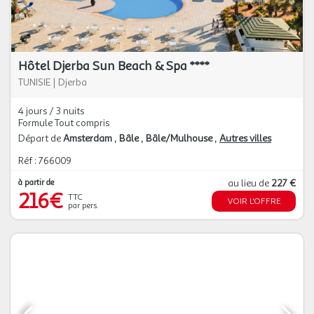
Hôtel Djerba Sun Beach & Spa ****
TUNISIE
|
Djerba
4 jours / 3 nuits
Formule Tout compris
Départ de
Amsterdam
Bâle
Bâle/Mulhouse
Autres villes
Réf : 766009
à partir de
au lieu de
227 €
216€
TTC
VOIR L'OFFRE
par pers.