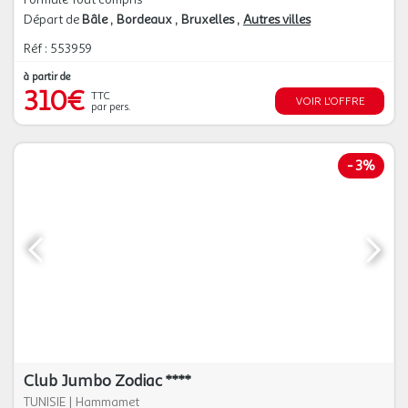
Départ de
Bâle
Bordeaux
Bruxelles
Autres villes
Réf : 553959
à partir de
310€
TTC
VOIR L'OFFRE
par pers.
-
3%
Club Jumbo Zodiac ****
TUNISIE
|
Hammamet