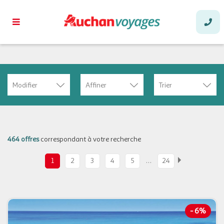
Modifier
Affiner
Trier
464 offres
correspondant à votre recherche
…
1
2
3
4
5
24
-
6%