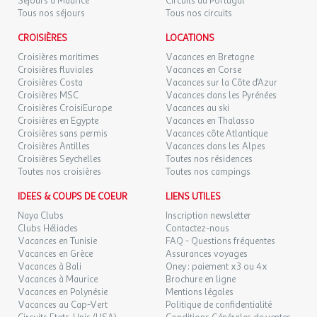
Séjours à Maurice
Circuits au Portugal
Tous nos séjours
Tous nos circuits
CROISIÈRES
LOCATIONS
Croisières maritimes
Vacances en Bretagne
Croisières fluviales
Vacances en Corse
Croisières Costa
Vacances sur la Côte d'Azur
Croisières MSC
Vacances dans les Pyrénées
Croisières CroisiEurope
Vacances au ski
Croisières en Egypte
Vacances en Thalasso
Croisières sans permis
Vacances côte Atlantique
Croisières Antilles
Vacances dans les Alpes
Croisières Seychelles
Toutes nos résidences
Toutes nos croisières
Toutes nos campings
IDEES & COUPS DE COEUR
LIENS UTILES
Naya Clubs
Inscription newsletter
Clubs Héliades
Contactez-nous
Vacances en Tunisie
FAQ - Questions fréquentes
Vacances en Grèce
Assurances voyages
Vacances à Bali
Oney : paiement x3 ou 4x
Vacances à Maurice
Brochure en ligne
Vacances en Polynésie
Mentions légales
Vacances au Cap-Vert
Politique de confidentialité