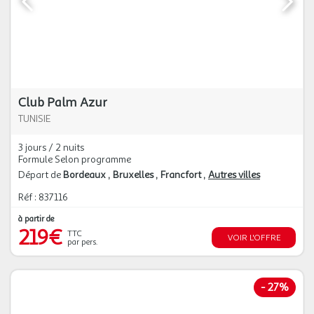
Club Palm Azur
TUNISIE
3 jours / 2 nuits
Formule Selon programme
Départ de
Bordeaux
Bruxelles
Francfort
Autres villes
Réf : 837116
à partir de
219€
TTC
VOIR L'OFFRE
par pers.
-
27%