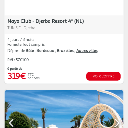
Naya Club - Djerba Resort 4* (NL)
TUNISIE
|
Djerba
4 jours / 3 nuits
Formule Tout compris
Départ de
Bâle
Bordeaux
Bruxelles
Autres villes
Réf : 570100
à partir de
319€
TTC
VOIR L'OFFRE
par pers.