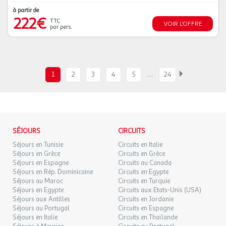
à partir de
222€
TTC
VOIR L'OFFRE
par pers.
…
1
2
3
4
5
24
SÉJOURS
CIRCUITS
Séjours en Tunisie
Circuits en Italie
Séjours en Grèce
Circuits en Grèce
Séjours en Espagne
Circuits au Canada
Séjours en Rép. Dominicaine
Circuits en Egypte
Séjours au Maroc
Circuits en Turquie
Séjours en Egypte
Circuits aux Etats-Unis (USA)
Séjours aux Antilles
Circuits en Jordanie
Séjours au Portugal
Circuits en Espagne
Séjours en Italie
Circuits en Thaïlande