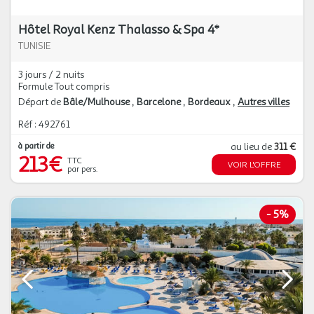
Hôtel Royal Kenz Thalasso & Spa 4*
TUNISIE
3 jours / 2 nuits
Formule Tout compris
Départ de
Bâle/Mulhouse
Barcelone
Bordeaux
Autres villes
Réf : 492761
à partir de
au lieu de
311 €
213€
TTC
VOIR L'OFFRE
par pers.
-
5%