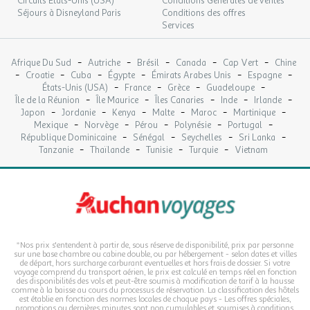
Circuits Etats-Unis (USA)
Conditions Générales de ventes
Séjours à Disneyland Paris
Conditions des offres
Services
-
-
-
-
-
Afrique Du Sud
Autriche
Brésil
Canada
Cap Vert
Chine
-
-
-
-
-
-
Croatie
Cuba
Égypte
Émirats Arabes Unis
Espagne
-
-
-
-
États-Unis (USA)
France
Grèce
Guadeloupe
-
-
-
-
-
Île de la Réunion
Île Maurice
Îles Canaries
Inde
Irlande
-
-
-
-
-
-
Japon
Jordanie
Kenya
Malte
Maroc
Martinique
-
-
-
-
-
Mexique
Norvège
Pérou
Polynésie
Portugal
-
-
-
-
République Dominicaine
Sénégal
Seychelles
Sri Lanka
-
-
-
-
Tanzanie
Thaïlande
Tunisie
Turquie
Vietnam
*Nos prix s'entendent à partir de, sous réserve de disponibilité, prix par personne
sur une base chambre ou cabine double, ou par hébergement - selon dates et villes
de départ, hors surcharge carburant eventuelles et hors frais de dossier. Si votre
voyage comprend du transport aérien, le prix est calculé en temps réel en fonction
des disponibilités des vols et peut-être soumis à modification de tarif à la hausse
comme à la baisse au cours du processus de réservation. La classification des hôtels
est établie en fonction des normes locales de chaque pays - Les offres spéciales,
promotions ou dernières minutes sont non cumulables et soumises à conditions,