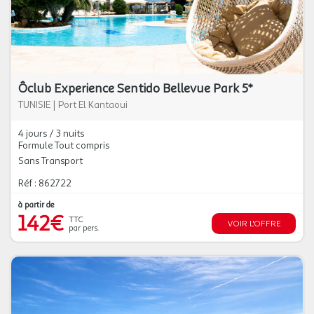
Ôclub Experience Sentido Bellevue Park 5*
TUNISIE
|
Port El Kantaoui
4 jours / 3 nuits
Formule Tout compris
Sans Transport
Réf : 862722
à partir de
142€
TTC
VOIR L'OFFRE
par pers.