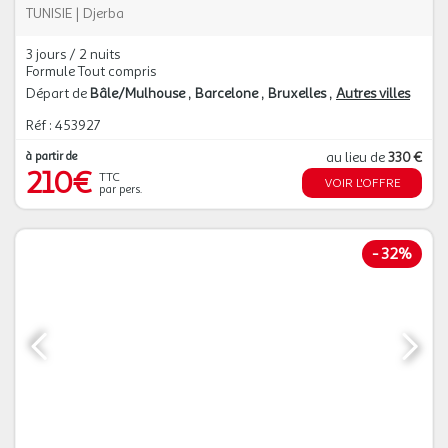
TUNISIE
|
Djerba
3 jours / 2 nuits
Formule Tout compris
Départ de
Bâle/Mulhouse
Barcelone
Bruxelles
Autres villes
Réf : 453927
à partir de
au lieu de
330 €
210€
TTC
VOIR L'OFFRE
par pers.
-
32%