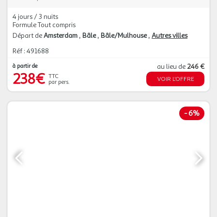
4 jours / 3 nuits
Formule Tout compris
Départ de
Amsterdam
Bâle
Bâle/Mulhouse
Autres villes
Réf : 491688
à partir de
au lieu de
246 €
238€
TTC
VOIR L'OFFRE
par pers.
-
6%