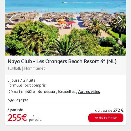
Naya Club - Les Orangers Beach Resort 4* (NL)
TUNISIE
|
Hammamet
3 jours / 2 nuits
Formule Tout compris
Départ de
Bâle
Bordeaux
Bruxelles
Autres villes
Réf : 515175
à partir de
au lieu de
272 €
255€
TTC
VOIR L'OFFRE
par pers.