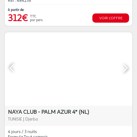
Réf : 484236
à partir de
312€
TTC
VOIR L'OFFRE
par pers.
NAYA CLUB - PALM AZUR 4* (NL)
TUNISIE
|
Djerba
4 jours / 3 nuits
Formule Tout compris