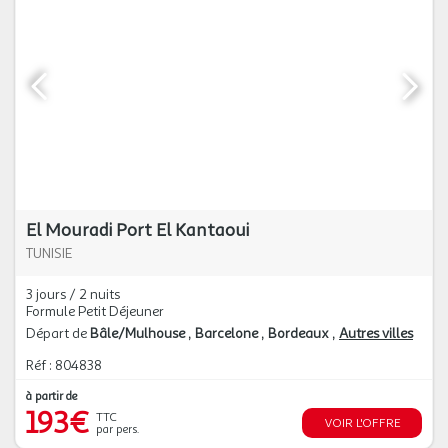
El Mouradi Port El Kantaoui
TUNISIE
3 jours / 2 nuits
Formule Petit Déjeuner
Départ de
Bâle/Mulhouse
Barcelone
Bordeaux
Autres villes
Réf : 804838
à partir de
193€
TTC
VOIR L'OFFRE
par pers.