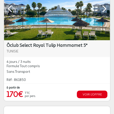
Ôclub Select Royal Tulip Hammamet 5*
TUNISIE
4 jours / 3 nuits
Formule Tout compris
Sans Transport
Réf : 861850
à partir de
170€
TTC
VOIR L'OFFRE
par pers.