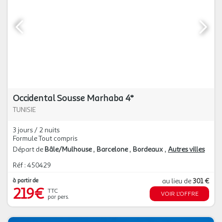
Occidental Sousse Marhaba 4*
TUNISIE
3 jours / 2 nuits
Formule Tout compris
Départ de
Bâle/Mulhouse
Barcelone
Bordeaux
Autres villes
Réf : 450429
à partir de
au lieu de
301 €
219€
TTC
VOIR L'OFFRE
par pers.