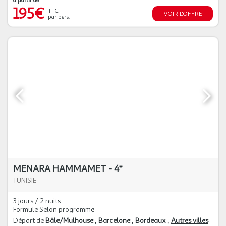
à partir de
195€
TTC
VOIR L'OFFRE
par pers.
MENARA HAMMAMET - 4*
TUNISIE
3 jours / 2 nuits
Formule Selon programme
Départ de
Bâle/Mulhouse
Barcelone
Bordeaux
Autres villes