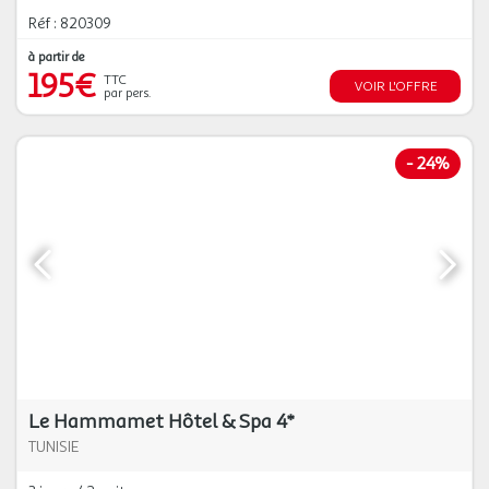
Réf : 820309
à partir de
195€
TTC
VOIR L'OFFRE
par pers.
-
24%
Le Hammamet Hôtel & Spa 4*
TUNISIE