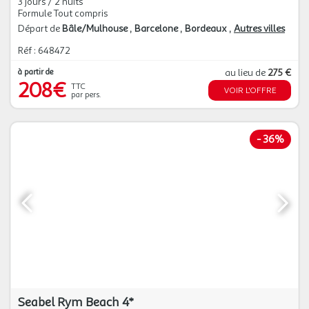
3 jours / 2 nuits
Formule Tout compris
Départ de
Bâle/Mulhouse
Barcelone
Bordeaux
Autres villes
Réf : 648472
à partir de
au lieu de
275 €
208€
TTC
VOIR L'OFFRE
par pers.
-
36%
Seabel Rym Beach 4*