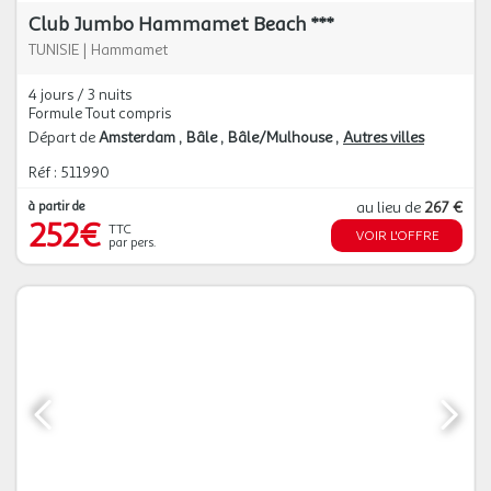
Club Jumbo Hammamet Beach ***
TUNISIE
|
Hammamet
4 jours / 3 nuits
Formule Tout compris
Départ de
Amsterdam
Bâle
Bâle/Mulhouse
Autres villes
Réf : 511990
à partir de
au lieu de
267 €
252€
TTC
VOIR L'OFFRE
par pers.