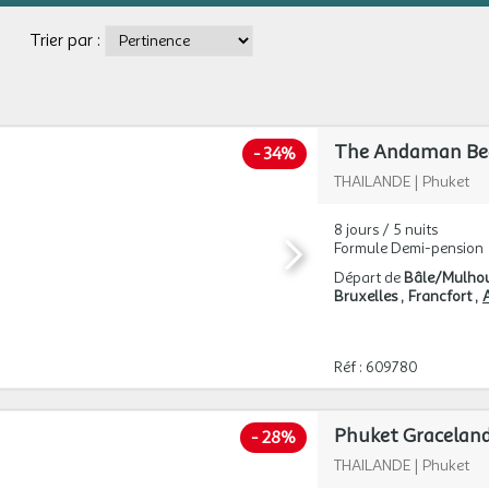
Trier par :
The Andaman Bea
-
34%
THAILANDE
|
Phuket
8 jours / 5 nuits
Formule Demi-pension
Départ de
Bâle/Mulho
Bruxelles
Francfort
A
Réf : 609780
Phuket Graceland
-
28%
THAILANDE
|
Phuket