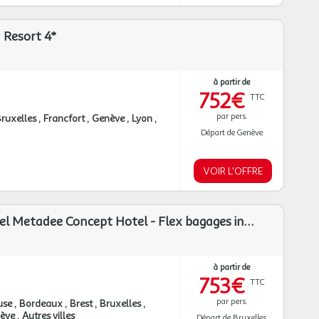
 Resort 4*
à partir de
752€
TTC
par pers.
ruxelles
Francfort
Genève
Lyon
Départ de Genève
VOIR L'OFFRE
TUI Sélection Hôtel Metadee Concept Hotel - Flex bagages inclus ****
à partir de
753€
TTC
par pers.
use
Bordeaux
Brest
Bruxelles
ève
Autres villes
Départ de Bruxelles