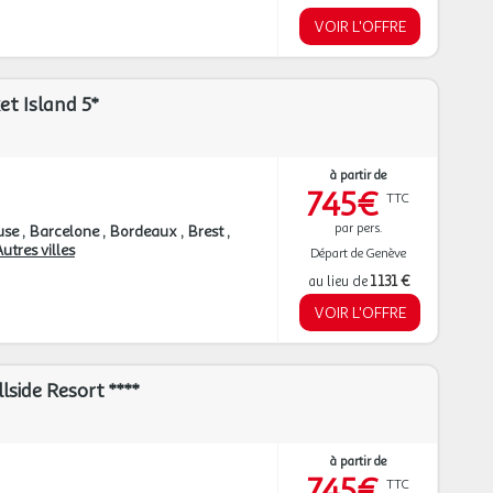
VOIR L'OFFRE
t Island 5*
à partir de
745€
TTC
par pers.
use
Barcelone
Bordeaux
Brest
utres villes
Départ de Genève
au lieu de
1 131 €
VOIR L'OFFRE
lside Resort ****
à partir de
745€
TTC