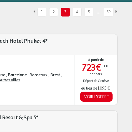
…
1
2
3
4
5
59
ch Hotel Phuket 4*
à partir de
723€
TTC
par pers.
use
Barcelone
Bordeaux
Brest
utres villes
Départ de Genève
au lieu de
1 095 €
VOIR L'OFFRE
 Resort & Spa 5*