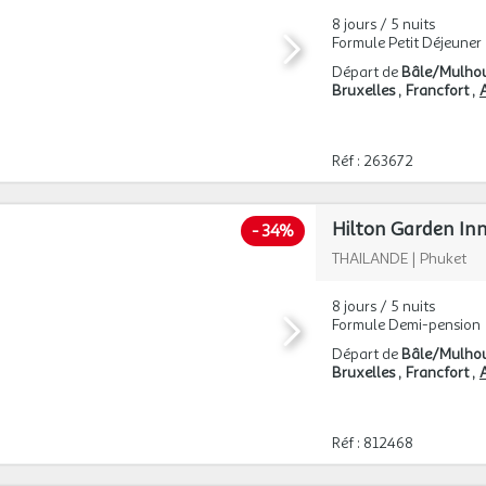
8 jours / 5 nuits
Formule Petit Déjeuner
Départ de
Bâle/Mulho
Bruxelles
Francfort
A
Réf : 263672
Hilton Garden In
-
34%
THAILANDE
|
Phuket
8 jours / 5 nuits
Formule Demi-pension
Départ de
Bâle/Mulho
Bruxelles
Francfort
A
Réf : 812468