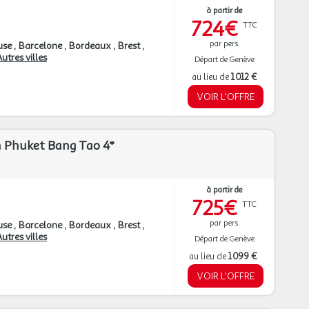
à partir de
724€
TTC
par pers.
use
Barcelone
Bordeaux
Brest
utres villes
Départ de Genève
au lieu de
1 012 €
VOIR L'OFFRE
n Phuket Bang Tao 4*
à partir de
725€
TTC
par pers.
use
Barcelone
Bordeaux
Brest
utres villes
Départ de Genève
au lieu de
1 099 €
VOIR L'OFFRE