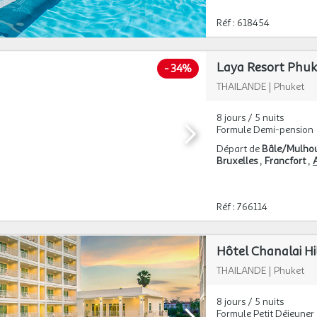
Réf : 618454
Laya Resort Phuke
-
34%
THAILANDE
|
Phuket
8 jours / 5 nuits
Formule Demi-pension
Départ de
Bâle/Mulho
Bruxelles
Francfort
A
Réf : 766114
Hôtel Chanalai Hil
THAILANDE
|
Phuket
8 jours / 5 nuits
Formule Petit Déjeuner