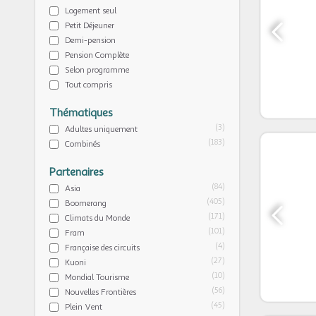
Logement seul
Petit Déjeuner
Demi-pension
Pension Complète
Selon programme
Tout compris
Thématiques
(3)
Adultes uniquement
(183)
Combinés
Partenaires
(84)
Asia
(405)
Boomerang
(171)
Climats du Monde
(101)
Fram
(4)
Française des circuits
(27)
Kuoni
(10)
Mondial Tourisme
(56)
Nouvelles Frontières
(45)
Plein Vent