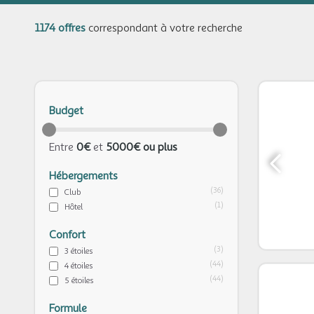
1174 offres
correspondant à votre recherche
Budget
Entre
0€
et
5000€ ou plus
Hébergements
(36)
Club
(1)
Hôtel
Confort
(3)
3 étoiles
(44)
4 étoiles
(44)
5 étoiles
Formule