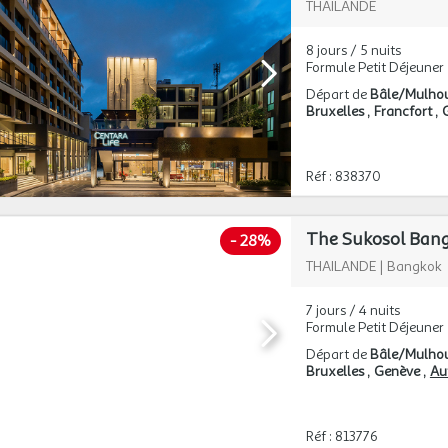
THAILANDE
8 jours / 5 nuits
Formule Petit Déjeuner
Départ de
Bâle/Mulho
Bruxelles
Francfort
Réf : 838370
The Sukosol Bang
-
28%
THAILANDE
|
Bangkok
7 jours / 4 nuits
Formule Petit Déjeuner
Départ de
Bâle/Mulho
Bruxelles
Genève
Aut
Réf : 813776