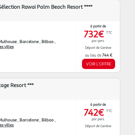
Sélection Rawai Palm Beach Resort ****
à partir de
732€
TTC
par pers.
Mulhouse
Barcelone
Bilbao
s villes
Départ de Genève
au lieu de
744 €
VOIR L'OFFRE
age Resort ***
à partir de
742€
TTC
par pers.
Mulhouse
Barcelone
Bilbao
s villes
Départ de Genève