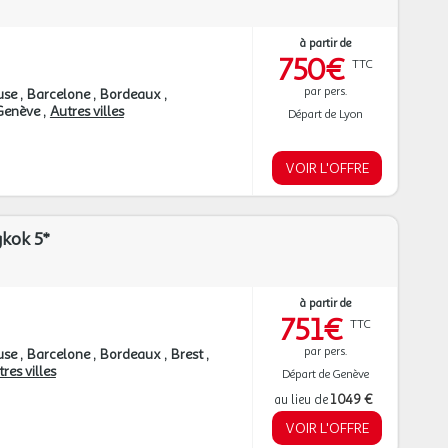
à partir de
750€
TTC
par pers.
use
Barcelone
Bordeaux
Genève
Autres villes
Départ de Lyon
VOIR L'OFFRE
kok 5*
à partir de
751€
TTC
par pers.
use
Barcelone
Bordeaux
Brest
res villes
Départ de Genève
au lieu de
1 049 €
VOIR L'OFFRE