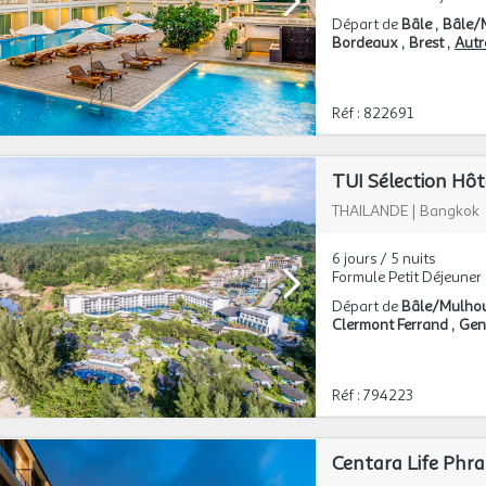
Départ de
Bâle
Bâle/
Bordeaux
Brest
Autre
Réf : 822691
THAILANDE
|
Bangkok
6 jours / 5 nuits
Formule Petit Déjeuner
Départ de
Bâle/Mulho
Clermont Ferrand
Gen
Réf : 794223
Centara Life Phr