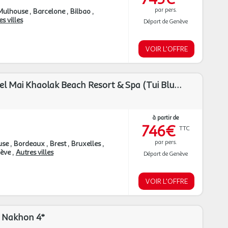
par pers.
Mulhouse
Barcelone
Bilbao
s villes
Départ de Genève
VOIR L'OFFRE
TUI Sélection Hôtel Mai Khaolak Beach Resort & Spa (Tui Blue Mai Khaolak en hiver) - Flex bagages inclus ****
à partir de
746€
TTC
par pers.
use
Bordeaux
Brest
Bruxelles
ève
Autres villes
Départ de Genève
VOIR L'OFFRE
a Nakhon 4*