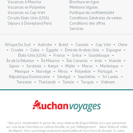
Vacances à Maurice
Brochure en ligne
Vacances en Polynésie
Mentions légales
Vacances au Cap-Vert
Politique de confidentialité
Circuits Etats-Unis (USA)
Conditions Générales de ventes
Séjours à Disneyland Paris
Conditions des offres
Services
-
-
-
-
-
Afrique Du Sud
Autriche
Brésil
Canada
Cap Vert
Chine
-
-
-
-
-
-
Croatie
Cuba
Égypte
Émirats Arabes Unis
Espagne
-
-
-
-
États-Unis (USA)
France
Grèce
Guadeloupe
-
-
-
-
-
Île de la Réunion
Île Maurice
Îles Canaries
Inde
Irlande
-
-
-
-
-
-
Japon
Jordanie
Kenya
Malte
Maroc
Martinique
-
-
-
-
-
Mexique
Norvège
Pérou
Polynésie
Portugal
-
-
-
-
République Dominicaine
Sénégal
Seychelles
Sri Lanka
-
-
-
-
Tanzanie
Thaïlande
Tunisie
Turquie
Vietnam
*Nos prix s'entendent à partir de, sous réserve de disponibilité, prix par personne
sur une base chambre ou cabine double, ou par hébergement - selon dates et villes
de départ, hors surcharge carburant eventuelles et hors frais de dossier. Si votre