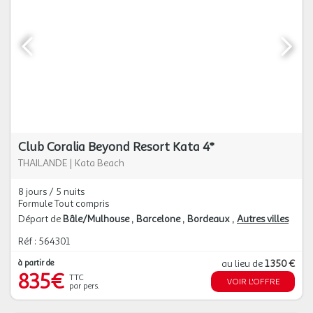
Club Coralia Beyond Resort Kata 4*
THAILANDE
|
Kata Beach
8 jours / 5 nuits
Formule Tout compris
Départ de
Bâle/Mulhouse
Barcelone
Bordeaux
Autres villes
Réf : 564301
à partir de
au lieu de
1 350 €
835€
TTC
VOIR L'OFFRE
par pers.