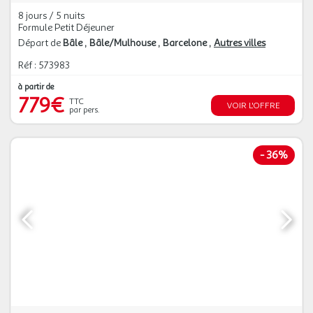
8 jours / 5 nuits
Formule Petit Déjeuner
Départ de
Bâle
Bâle/Mulhouse
Barcelone
Autres villes
Réf : 573983
à partir de
779€
TTC
VOIR L'OFFRE
par pers.
-
36%