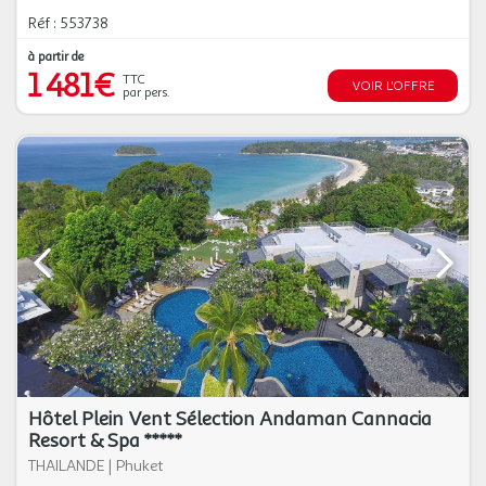
Réf : 553738
à partir de
1 481€
TTC
VOIR L'OFFRE
par pers.
Hôtel Plein Vent Sélection Andaman Cannacia
Resort & Spa *****
THAILANDE
|
Phuket