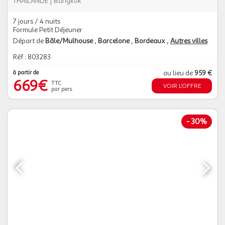
THAILANDE
|
Bangkok
7 jours / 4 nuits
Formule Petit Déjeuner
Départ de
Bâle/Mulhouse
Barcelone
Bordeaux
Autres villes
Réf : 803283
à partir de
au lieu de
959 €
669€
TTC
VOIR L'OFFRE
par pers.
-
30%