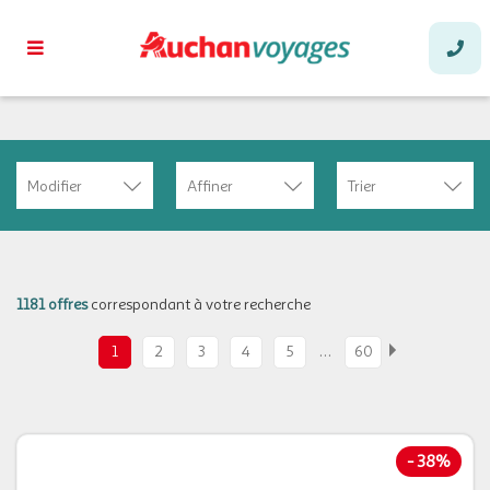
Modifier
Affiner
Trier
1181 offres
correspondant à votre recherche
…
1
2
3
4
5
60
-
38%