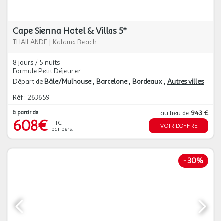
Cape Sienna Hotel & Villas 5*
THAILANDE
|
Kalama Beach
8 jours / 5 nuits
Formule Petit Déjeuner
Départ de
Bâle/Mulhouse
Barcelone
Bordeaux
Autres villes
Réf : 263659
à partir de
au lieu de
943 €
608€
TTC
VOIR L'OFFRE
par pers.
-
30%