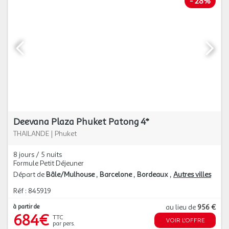
-
28%
Deevana Plaza Phuket Patong 4*
THAILANDE
|
Phuket
8 jours / 5 nuits
Formule Petit Déjeuner
Départ de
Bâle/Mulhouse
Barcelone
Bordeaux
Autres villes
Réf : 845919
à partir de
au lieu de
956 €
684€
TTC
VOIR L'OFFRE
par pers.