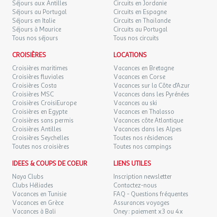
Séjours aux Antilles
Circuits en Jordanie
Séjours au Portugal
Circuits en Espagne
Séjours en Italie
Circuits en Thaïlande
Séjours à Maurice
Circuits au Portugal
Tous nos séjours
Tous nos circuits
CROISIÈRES
LOCATIONS
Croisières maritimes
Vacances en Bretagne
Croisières fluviales
Vacances en Corse
Croisières Costa
Vacances sur la Côte d'Azur
Croisières MSC
Vacances dans les Pyrénées
Croisières CroisiEurope
Vacances au ski
Croisières en Egypte
Vacances en Thalasso
Croisières sans permis
Vacances côte Atlantique
Croisières Antilles
Vacances dans les Alpes
Croisières Seychelles
Toutes nos résidences
Toutes nos croisières
Toutes nos campings
IDEES & COUPS DE COEUR
LIENS UTILES
Naya Clubs
Inscription newsletter
Clubs Héliades
Contactez-nous
Vacances en Tunisie
FAQ - Questions fréquentes
Vacances en Grèce
Assurances voyages
Vacances à Bali
Oney : paiement x3 ou 4x