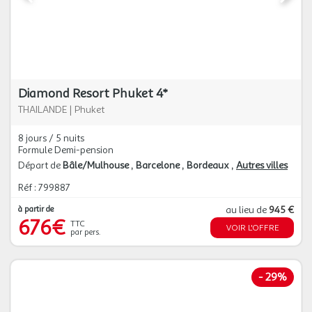
Diamond Resort Phuket 4*
THAILANDE
|
Phuket
8 jours / 5 nuits
Formule Demi-pension
Départ de
Bâle/Mulhouse
Barcelone
Bordeaux
Autres villes
Réf : 799887
à partir de
au lieu de
945 €
676€
TTC
VOIR L'OFFRE
par pers.
-
29%