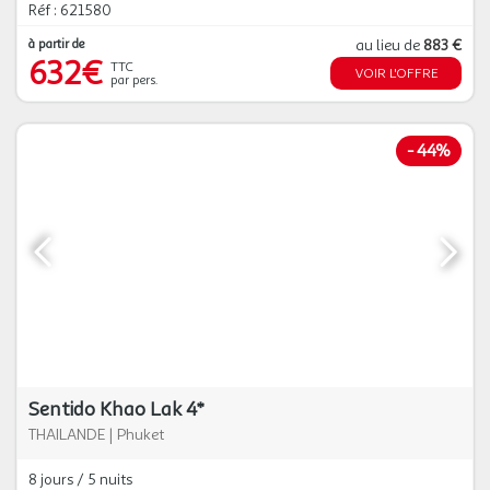
Réf : 621580
à partir de
au lieu de
883 €
632€
TTC
VOIR L'OFFRE
par pers.
-
44%
Sentido Khao Lak 4*
THAILANDE
|
Phuket
8 jours / 5 nuits