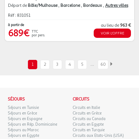
Départ de
Bâle/Mulhouse
Barcelone
Bordeaux
Autres villes
Réf : 831051
à partir de
au lieu de
963 €
689€
TTC
VOIR L'OFFRE
par pers.
…
1
2
3
4
5
60
SÉJOURS
CIRCUITS
Séjours en Tunisie
Circuits en Italie
Séjours en Grèce
Circuits en Grèce
Séjours en Espagne
Circuits au Canada
Séjours en Rép. Dominicaine
Circuits en Egypte
Séjours au Maroc
Circuits en Turquie
Séjours en Egypte
Circuits aux Etats-Unis (USA)