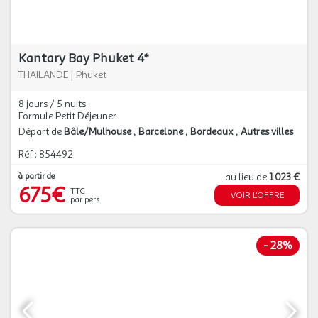
Kantary Bay Phuket 4*
THAILANDE
|
Phuket
8 jours / 5 nuits
Formule Petit Déjeuner
Départ de
Bâle/Mulhouse
Barcelone
Bordeaux
Autres villes
Réf : 854492
à partir de
au lieu de
1 023 €
675€
TTC
VOIR L'OFFRE
par pers.
-
28%