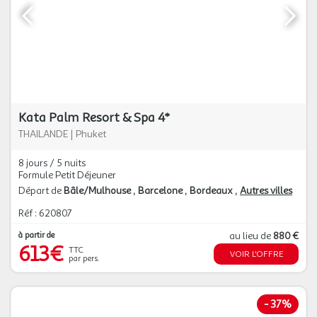
Kata Palm Resort & Spa 4*
THAILANDE
|
Phuket
8 jours / 5 nuits
Formule Petit Déjeuner
Départ de
Bâle/Mulhouse
Barcelone
Bordeaux
Autres villes
Réf : 620807
à partir de
au lieu de
880 €
613€
TTC
VOIR L'OFFRE
par pers.
-
37%