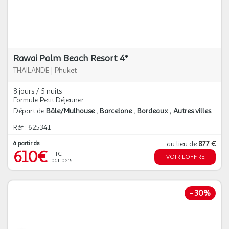
Rawai Palm Beach Resort 4*
THAILANDE
|
Phuket
8 jours / 5 nuits
Formule Petit Déjeuner
Départ de
Bâle/Mulhouse
Barcelone
Bordeaux
Autres villes
Réf : 625341
à partir de
au lieu de
877 €
610€
TTC
VOIR L'OFFRE
par pers.
-
30%