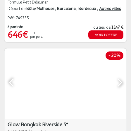
Formule Petit Déjeuner
Départ de
Bâle/Mulhouse
Barcelone
Bordeaux
Autres villes
Réf : 749735
à partir de
au lieu de
1 147 €
646€
TTC
VOIR L'OFFRE
par pers.
-
30%
Glow Bangkok Riverside 5*