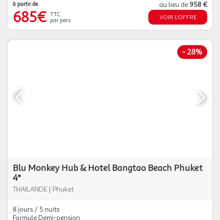
à partir de
au lieu de
958 €
685€
TTC
VOIR L'OFFRE
par pers.
-
28%
Blu Monkey Hub & Hotel Bangtao Beach Phuket
4*
THAILANDE
|
Phuket
8 jours / 5 nuits
Formule Demi-pension