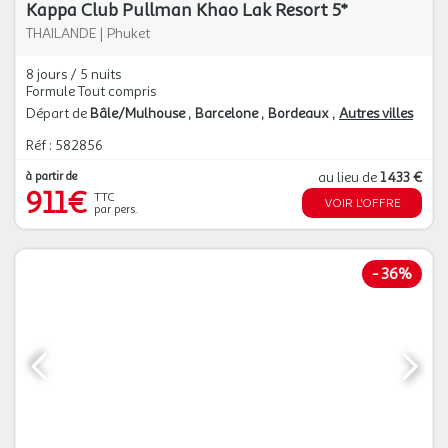
Kappa Club Pullman Khao Lak Resort 5*
THAILANDE
|
Phuket
8 jours / 5 nuits
Formule Tout compris
Départ de
Bâle/Mulhouse
Barcelone
Bordeaux
Autres villes
Réf : 582856
à partir de
au lieu de
1 433 €
911€
TTC
VOIR L'OFFRE
par pers.
-
36%