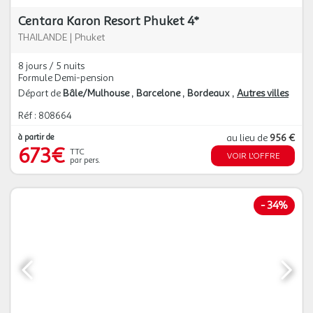
Centara Karon Resort Phuket 4*
THAILANDE
|
Phuket
8 jours / 5 nuits
Formule Demi-pension
Départ de
Bâle/Mulhouse
Barcelone
Bordeaux
Autres villes
Réf : 808664
à partir de
au lieu de
956 €
673€
TTC
VOIR L'OFFRE
par pers.
-
34%