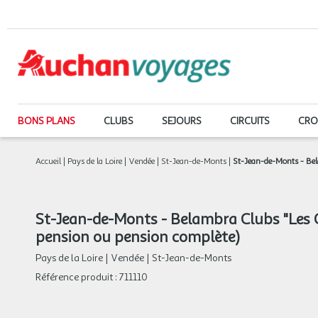
BONS PLANS
CLUBS
SEJOURS
CIRCUITS
CRO
Accueil
|
Pays de la Loire
|
Vendée
|
St-Jean-de-Monts
|
St-Jean-de-Monts - Bel
St-Jean-de-Monts - Belambra Clubs "Les 
pension ou pension complète)
Pays de la Loire
|
Vendée
|
St-Jean-de-Monts
Référence produit :
711110