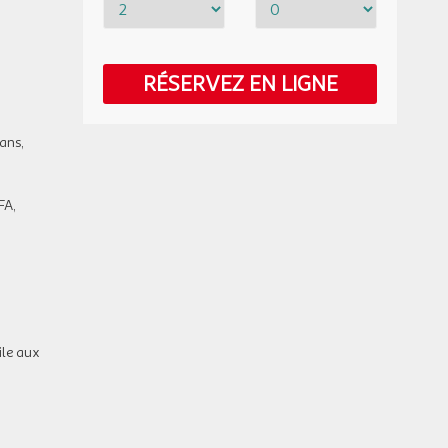
VEN.
142 €
/pers.
Retour le
09
12/04/2027
177 €
au lieu de
AVR.
RÉSERVEZ EN LIGNE
SAM.
147 €
/pers.
Retour le
10
13/04/2027
183 €
au lieu de
AVR.
ans,
DIM.
147 €
/pers.
Retour le
11
14/04/2027
183 €
au lieu de
AVR.
FA,
LUN.
147 €
/pers.
Retour le
12
15/04/2027
183 €
au lieu de
AVR.
MAR.
147 €
/pers.
Retour le
13
16/04/2027
183 €
au lieu de
AVR.
ile aux
MER.
147 €
/pers.
Retour le
14
17/04/2027
183 €
au lieu de
AVR.
JEU.