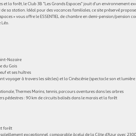
es et la forêt, le Club 3B "Les Grands Espaces" jouit d'un environnement e
 de sa station. Idéal pour des vacances familiales, ce site préservé propos
 Espaces » vous offre le ESSENTIEL de chambre en demi-pension/pension co
e Léo.
aint-Nazaire
ge du Gois
uf et ses huîtres
nt voyager à travers les siècles) et la Cinéscénie (spectacle son et lumièr
ationale, Thermes Marins, tennis, parcours aventures dans les arbres
s pédestres : 90 km de circuits balisés dans le marais et la forêt
t forêt
ensoleillement exceptionnel, comparable àcelui de la Côte d’Azur avec 2300 