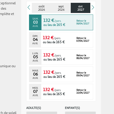
SEPT.
xceptionnel
août
sept.
avr.
e des
avr. 2027
2026
2026
2027
mplète et
SAM.
132 €
/pers.
Retour le
03
06/04/2027
165 €
au lieu de
AVR.
DIM.
132 €
/pers.
Retour le
04
07/04/2027
165 €
au lieu de
AVR.
LUN.
132 €
/pers.
Retour le
05
08/04/2027
165 €
au lieu de
AVR.
e unique au
MAR.
132 €
/pers.
Retour le
06
09/04/2027
165 €
au lieu de
AVR.
MER.
132 €
/pers.
Retour le
07
10/04/2027
165 €
au lieu de
AVR.
JEU.
137 €
/pers.
Retour le
ADULTE(S)
ENFANT(S)
08
11/04/2027
171 €
au lieu de
h de soleil
AVR.