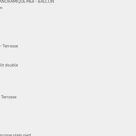
E PANORAMIQUE MER - BALCON
on
- Terrasse
 lit double
 Terrasse
rasse plein pied