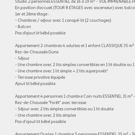
Studio 2 personnes ESSENTIEL de 16 à 19 m² - VUE IMPRENABL
En pavillon d’accueil (TOUR 8 ETAGES avec ascenseur) avec balc
1er et 2ème étage :
- Chambres / séjour avec 1 canapé-lit (2 couchages)
- Balcon
Pas d’ajout lit bébé possible
Appartement 2 chambres 4 adultes et 1 enfant CLASSIQUE 35 m² 
Rez-de-Chaussée Dune
- Séjour
- Une chambre avec 2 lits simples convertibles en 1 lit double ou 1
- Une chambre avec 1 lit simple + 2 lits superposés*
- Terrasse privative équipée
Ajout lit bébé possible
Appartement 4 personnes 1 chambre Coin nuits ESSENTIEL 31 m² -
Rez-de-Chaussée "Forêt" avec terrasse
- Séjour avec 2 lits simples convertibles ou 1 lit double
- Une chambre avec 2 lits simples
Pas d'ajout lit bébé possible
Appartement Duplex 1 chambre 5 personnes ESSENTIEL 35 m² - Ter