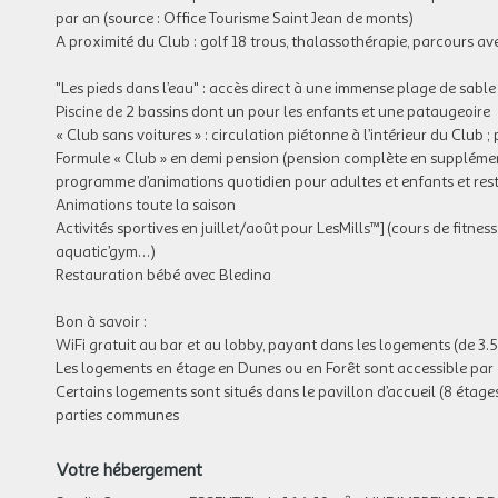
par an (source : Office Tourisme Saint Jean de monts)
A proximité du Club : golf 18 trous, thalassothérapie, parcours av
"Les pieds dans l’eau" : accès direct à une immense plage de sable
Piscine de 2 bassins dont un pour les enfants et une pataugeoire
« Club sans voitures » : circulation piétonne à l’intérieur du Club ;
Formule « Club » en demi pension (pension complète en supplément)
programme d’animations quotidien pour adultes et enfants et re
Animations toute la saison
Activités sportives en juillet/août pour LesMills™] (cours de fitne
aquatic’gym…)
Restauration bébé avec Bledina
Bon à savoir :
WiFi gratuit au bar et au lobby, payant dans les logements (de 3
Les logements en étage en Dunes ou en Forêt sont accessible par
Certains logements sont situés dans le pavillon d’accueil (8 étage
parties communes
Votre hébergement