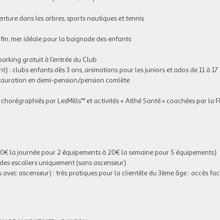
enture dans les arbres, sports nautiques et tennis
 fin, mer idéale pour la baignade des enfants
 parking gratuit à l’entrée du Club
 : clubs enfants dès 3 ans, animations pour les juniors et ados de 11 à 17 
stauration en demi-pension/pension comlète
ss chorégraphiés par LesMills™ et activités « Atlhé Santé » coachées par la F
.50€ la journée pour 2 équipements à 20€ la semaine pour 5 équipements)
 des escaliers uniquement (sans ascenseur)
s avec ascenseur) : très pratiques pour la clientèle du 3ème âge : accès fac