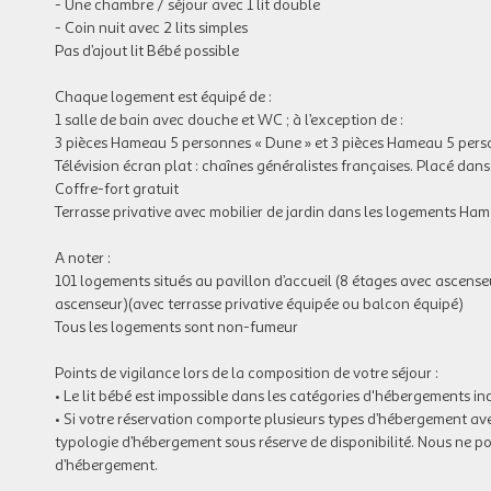
- Une chambre / séjour avec 1 lit double
- Coin nuit avec 2 lits simples
Pas d’ajout lit Bébé possible
Chaque logement est équipé de :
1 salle de bain avec douche et WC ; à l’exception de :
3 pièces Hameau 5 personnes « Dune » et 3 pièces Hameau 5 pers
Télévision écran plat : chaînes généralistes françaises. Placé dans 
Coffre-fort gratuit
Terrasse privative avec mobilier de jardin dans les logements Ham
A noter :
101 logements situés au pavillon d’accueil (8 étages avec ascens
ascenseur)(avec terrasse privative équipée ou balcon équipé)
Tous les logements sont non-fumeur
Points de vigilance lors de la composition de votre séjour :
• Le lit bébé est impossible dans les catégories d'hébergements in
• Si votre réservation comporte plusieurs types d’hébergement avec
typologie d’hébergement sous réserve de disponibilité. Nous ne p
d’hébergement.