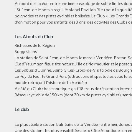
Au bord de l'océan, entre une immense plage de sable fin, les dun
: St-Jean-de-Monts a reçu l'écolabel Pavillon Bleu pour la qualité
baignades et des pistes cyclables balisées. Le Club « Les Grands
d'animation pour vos enfants, dès 3 ans, des activités des Clubs d
Les Atouts du Club
Richesses de la Région
Suggestions
La station de Saint-Jean-de-Monts, le marais Vendéen-Breton, S
L’île d’Yeu, magnifique site naturel, l’île de Noirmoutier et le passa
Les Sables d’Olonne, Saint-Gilles-Croix-de-Vie, la baie de Bourgne
Le Puy du Fou : le Grand Parc (attractions et spectacles vous faisa
monde retraçant l’histoire de la Vendée)
A côté du Club : base nautique, golf 18 trous de réputation intern
Réseau cyclable de 150 km (dont 70 km de pistes cyclables), sentier
Le club
La plus célèbre station balnéaire de la Vendée : entre mer, dunes e
Une des stations les plus ensoleillées de la Côte Atlantique : un 