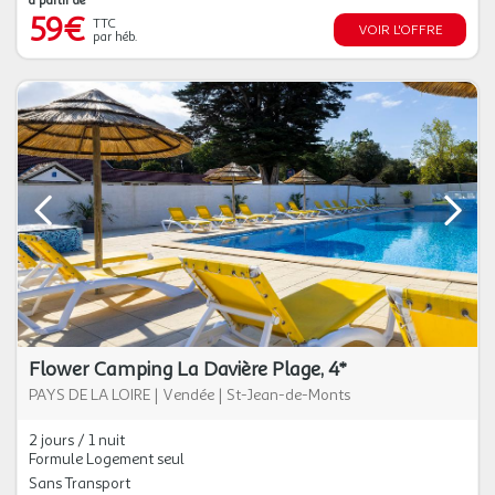
à partir de
59€
TTC
VOIR L'OFFRE
par héb.
Flower Camping La Davière Plage, 4*
PAYS DE LA LOIRE
|
Vendée
|
St-Jean-de-Monts
2 jours / 1 nuit
Formule Logement seul
Sans Transport