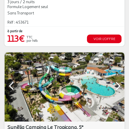
3 jours / 2 nuits
Formule Logement seul
Sans Transport
Réf : 453671
à partir de
113€
TTC
VOIR L'OFFRE
par héb.
Sunêlia Camping Le Tropicana, 5*