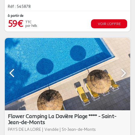
Réf : 545878
à partir de
59€
TTC
VOIR L'OFFRE
par héb.
Flower Camping La Davière Plage **** - Saint-
Jean-de-Monts
PAYS DE LA LOIRE
|
Vendée
|
St-Jean-de-Monts