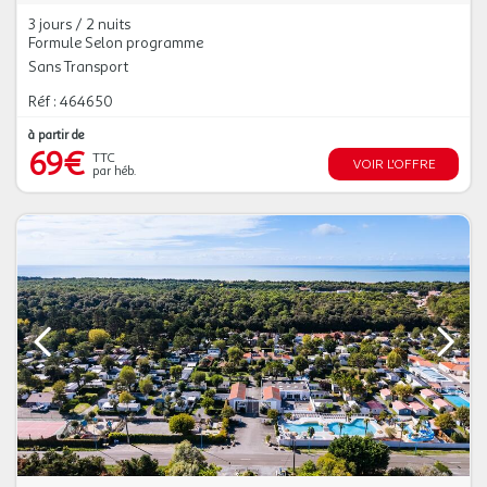
3 jours / 2 nuits
Formule Selon programme
Sans Transport
Réf : 464650
à partir de
69€
TTC
VOIR L'OFFRE
par héb.