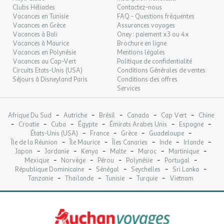
Clubs Héliades
Contactez-nous
Vacances en Tunisie
FAQ - Questions fréquentes
Vacances en Grèce
Assurances voyages
Vacances à Bali
Oney : paiement x3 ou 4x
Vacances à Maurice
Brochure en ligne
Vacances en Polynésie
Mentions légales
Vacances au Cap-Vert
Politique de confidentialité
Circuits Etats-Unis (USA)
Conditions Générales de ventes
Séjours à Disneyland Paris
Conditions des offres
Services
-
-
-
-
-
Afrique Du Sud
Autriche
Brésil
Canada
Cap Vert
Chine
-
-
-
-
-
-
Croatie
Cuba
Égypte
Émirats Arabes Unis
Espagne
-
-
-
-
États-Unis (USA)
France
Grèce
Guadeloupe
-
-
-
-
-
Île de la Réunion
Île Maurice
Îles Canaries
Inde
Irlande
-
-
-
-
-
-
Japon
Jordanie
Kenya
Malte
Maroc
Martinique
-
-
-
-
-
Mexique
Norvège
Pérou
Polynésie
Portugal
-
-
-
-
République Dominicaine
Sénégal
Seychelles
Sri Lanka
-
-
-
-
Tanzanie
Thaïlande
Tunisie
Turquie
Vietnam