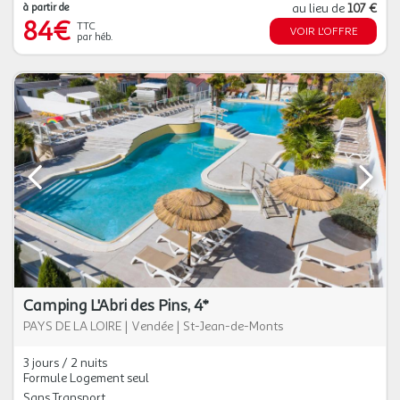
à partir de
au lieu de
107 €
84€
TTC
VOIR L'OFFRE
par héb.
Camping L'Abri des Pins, 4*
PAYS DE LA LOIRE
|
Vendée
|
St-Jean-de-Monts
3 jours / 2 nuits
Formule Logement seul
Sans Transport