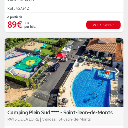
Réf : 457342
à partir de
89€
TTC
VOIR L'OFFRE
par héb.
Camping Plein Sud **** - Saint-Jean-de-Monts
PAYS DE LA LOIRE
|
Vendée
|
St-Jean-de-Monts