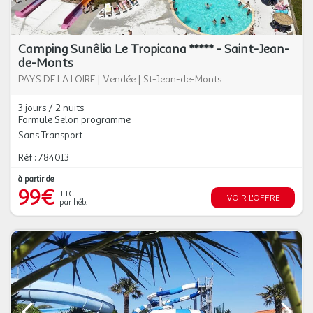
Camping Sunêlia Le Tropicana ***** - Saint-Jean-
de-Monts
PAYS DE LA LOIRE
|
Vendée
|
St-Jean-de-Monts
3 jours / 2 nuits
Formule Selon programme
Sans Transport
Réf : 784013
à partir de
99€
TTC
VOIR L'OFFRE
par héb.