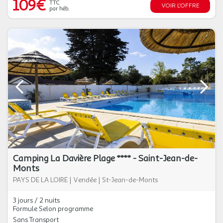
109€
TTC
VOIR L'OFFRE
par héb.
Camping La Davière Plage **** - Saint-Jean-de-
Monts
PAYS DE LA LOIRE
|
Vendée
|
St-Jean-de-Monts
3 jours / 2 nuits
Formule Selon programme
Sans Transport