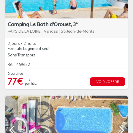
Camping Le Both d'Orouet, 3*
PAYS DE LA LOIRE
|
Vendée
|
St-Jean-de-Monts
3 jours / 2 nuits
Formule Logement seul
Sans Transport
Réf : 459632
à partir de
77€
TTC
VOIR L'OFFRE
par héb.