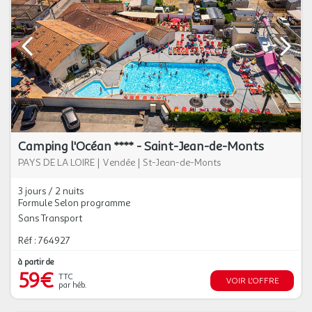
Camping l'Océan **** - Saint-Jean-de-Monts
PAYS DE LA LOIRE
|
Vendée
|
St-Jean-de-Monts
3 jours / 2 nuits
Formule Selon programme
Sans Transport
Réf : 764927
à partir de
59€
TTC
VOIR L'OFFRE
par héb.