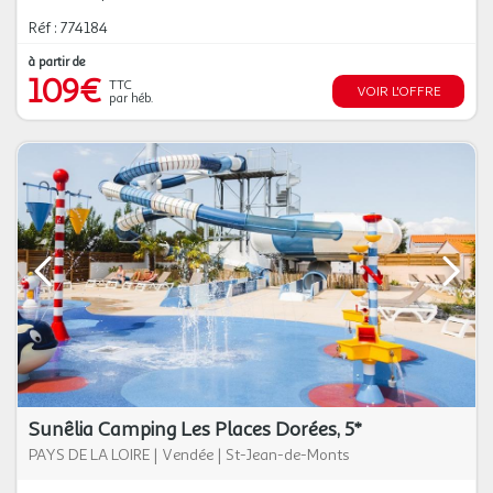
Réf : 774184
à partir de
109€
TTC
VOIR L'OFFRE
par héb.
Sunêlia Camping Les Places Dorées, 5*
PAYS DE LA LOIRE
|
Vendée
|
St-Jean-de-Monts