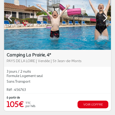
Camping La Prairie, 4*
PAYS DE LA LOIRE
|
Vendée
|
St-Jean-de-Monts
3 jours / 2 nuits
Formule Logement seul
Sans Transport
Réf : 456763
à partir de
105€
TTC
VOIR L'OFFRE
par héb.