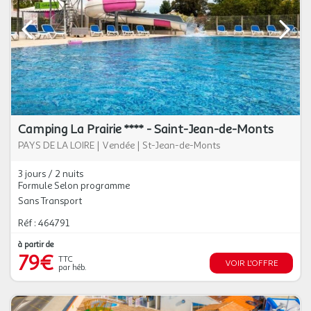
Camping La Prairie **** - Saint-Jean-de-Monts
PAYS DE LA LOIRE
|
Vendée
|
St-Jean-de-Monts
3 jours / 2 nuits
Formule Selon programme
Sans Transport
Réf : 464791
à partir de
79€
TTC
VOIR L'OFFRE
par héb.