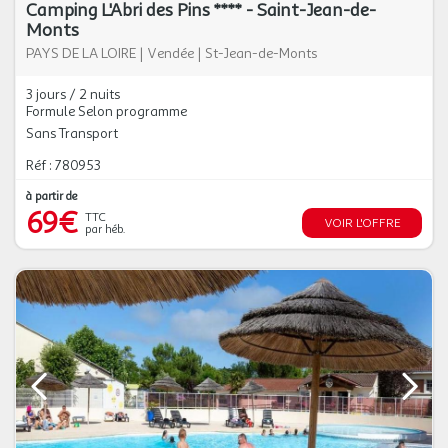
Camping L'Abri des Pins **** - Saint-Jean-de-
Monts
PAYS DE LA LOIRE
|
Vendée
|
St-Jean-de-Monts
3 jours / 2 nuits
Formule Selon programme
Sans Transport
Réf : 780953
à partir de
69€
TTC
VOIR L'OFFRE
par héb.