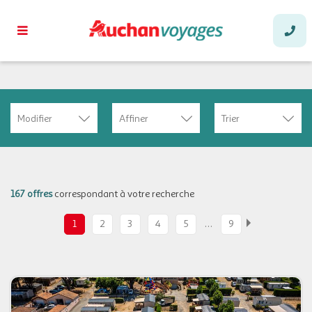
Modifier
Affiner
Trier
167 offres
correspondant à votre recherche
…
1
2
3
4
5
9