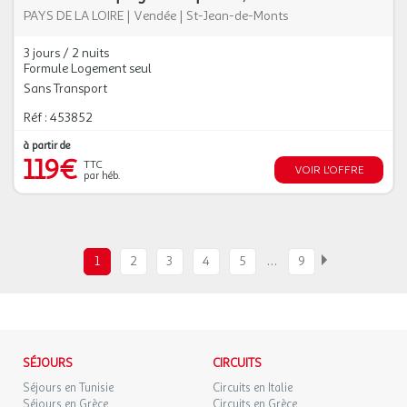
PAYS DE LA LOIRE
|
Vendée
|
St-Jean-de-Monts
3 jours / 2 nuits
Formule Logement seul
Sans Transport
Réf : 453852
à partir de
119€
TTC
VOIR L'OFFRE
par héb.
…
1
2
3
4
5
9
SÉJOURS
CIRCUITS
Séjours en Tunisie
Circuits en Italie
Séjours en Grèce
Circuits en Grèce