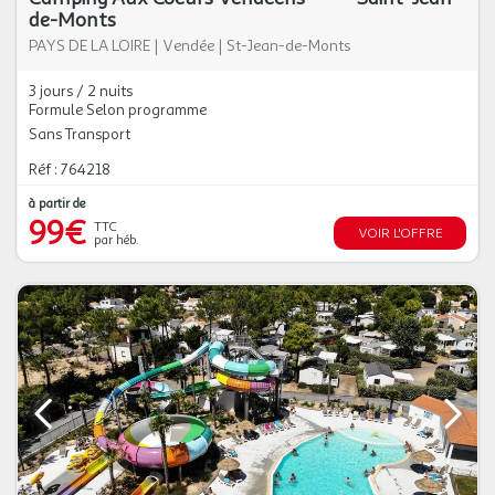
de-Monts
PAYS DE LA LOIRE
|
Vendée
|
St-Jean-de-Monts
3 jours / 2 nuits
Formule Selon programme
Sans Transport
Réf : 764218
à partir de
99€
TTC
VOIR L'OFFRE
par héb.