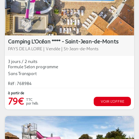
Camping L'Océan **** - Saint-Jean-de-Monts
PAYS DE LA LOIRE
|
Vendée
|
St-Jean-de-Monts
3 jours / 2 nuits
Formule Selon programme
Sans Transport
Réf : 768984
à partir de
79€
TTC
VOIR L'OFFRE
par héb.