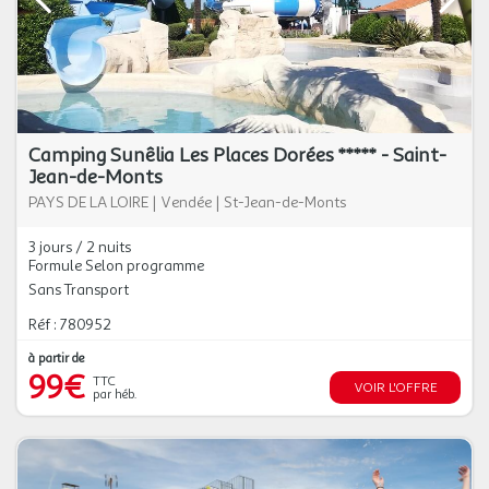
Camping Sunêlia Les Places Dorées ***** - Saint-
Jean-de-Monts
PAYS DE LA LOIRE
|
Vendée
|
St-Jean-de-Monts
3 jours / 2 nuits
Formule Selon programme
Sans Transport
Réf : 780952
à partir de
99€
TTC
VOIR L'OFFRE
par héb.