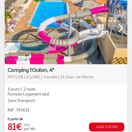
Camping l'Océan, 4*
PAYS DE LA LOIRE
|
Vendée
|
St-Jean-de-Monts
3 jours / 2 nuits
Formule Logement seul
Sans Transport
Réf : 765621
à partir de
81€
TTC
VOIR L'OFFRE
par héb.