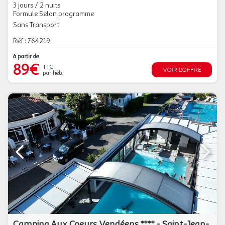
3 jours / 2 nuits
Formule Selon programme
Sans Transport
Réf : 764219
à partir de
89€
TTC
VOIR L'OFFRE
par héb.
Camping Aux Coeurs Vendéens **** - Saint-Jean-