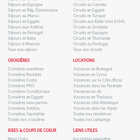
Séjours en Espagne
Circuits au Canada
Séjours en Rép. Dominicaine
Circuits en Egypte
Séjours au Maroc
Circuits en Turquie
Séjours en Egypte
Circuits aux Etats-Unis (USA)
Séjours aux Antilles
Circuits en Jordanie
Séjours au Portugal
Circuits en Espagne
Séjours en Italie
Circuits en Thaïlande
Séjours à Maurice
Circuits au Portugal
Tous nos séjours
Tous nos circuits
CROISIÈRES
LOCATIONS
Croisières maritimes
Vacances en Bretagne
Croisières fluviales
Vacances en Corse
Croisières Costa
Vacances sur la Côte d'Azur
Croisières MSC
Vacances dans les Pyrénées
Croisières CroisiEurope
Vacances au ski
Croisières en Egypte
Vacances en Thalasso
Croisières sans permis
Vacances côte Atlantique
Croisières Antilles
Vacances dans les Alpes
Croisières Seychelles
Toutes nos résidences
Toutes nos croisières
Toutes nos campings
IDEES & COUPS DE COEUR
LIENS UTILES
Naya Clubs
Inscription newsletter