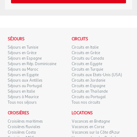
de France, il est impératif de privilégier l'utilisation de pièces
LUN.
49 €
/pers.
Retour le
28
d'identité officielles en cours de validité. Dans le cas contraire,
29/09/2026
63 €
au lieu de
SEPT.
l'agence et le voyagiste ne pourraient être considérés comme
responsables en cas de refus d'entrée sur le territoire par les
MAR.
49 €
/pers.
Retour le
autorités locales. L'autorisation de sortie du territoire est
29
30/09/2026
63 €
au lieu de
SEPT.
nécessaire pour tout mineur voyageant sans l'un de ses parents
SÉJOURS
CIRCUITS
titulaires de l'autorité parentale.
MER.
49 €
/pers.
Retour le
Séjours en Tunisie
Circuits en Italie
30
01/10/2026
63 €
au lieu de
Exactitude des identités :
Séjours en Grèce
Circuits en Grèce
SEPT.
Séjours en Espagne
Circuits au Canada
Les voyageurs doivent s'assurer de l'exactitude des identités
oct. 2026
Séjours en Rép. Dominicaine
Circuits en Egypte
(noms de famille, nom de naissance, prénom, date de naissance,
Séjours au Maroc
Circuits en Turquie
etc.) de chaque participants au voyage.
Séjours en Egypte
Circuits aux Etats-Unis (USA)
JEU.
49 €
/pers.
Retour le
01
Séjours aux Antilles
Circuits en Jordanie
02/10/2026
63 €
au lieu de
OCT.
Séjours au Portugal
Circuits en Espagne
Séjours en Italie
Circuits en Thaïlande
VEN.
Séjours à Maurice
Circuits au Portugal
49 €
/pers.
Retour le
02
Tous nos séjours
Tous nos circuits
03/10/2026
63 €
au lieu de
OCT.
CROISIÈRES
LOCATIONS
DIM.
46 €
/pers.
Retour le
04
Croisières maritimes
Vacances en Bretagne
05/10/2026
60 €
au lieu de
OCT.
Croisières fluviales
Vacances en Corse
Croisières Costa
Vacances sur la Côte d'Azur