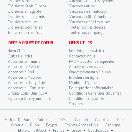
Croisières MSC
Vacances dans les Pyrénées
LUN.
46 €
/pers.
Retour le
05
Croisières CroisiEurope
Vacances au ski
06/10/2026
60 €
au lieu de
OCT.
Croisières en Egypte
Vacances en Thalasso
Croisières sans permis
Vacances côte Atlantique
MAR.
46 €
Croisières Antilles
Vacances dans les Alpes
/pers.
Retour le
06
07/10/2026
Croisières Seychelles
Toutes nos résidences
60 €
au lieu de
OCT.
Toutes nos croisières
Toutes nos campings
MER.
46 €
IDEES & COUPS DE COEUR
LIENS UTILES
/pers.
Retour le
07
08/10/2026
60 €
au lieu de
OCT.
Naya Clubs
Inscription newsletter
Clubs Héliades
Contactez-nous
JEU.
Vacances en Tunisie
FAQ - Questions fréquentes
46 €
/pers.
Retour le
08
Vacances en Grèce
Assurances voyages
09/10/2026
60 €
au lieu de
OCT.
Vacances à Bali
Oney : paiement x3 ou 4x
Vacances à Maurice
Brochure en ligne
VEN.
46 €
Vacances en Polynésie
Mentions légales
/pers.
Retour le
09
10/10/2026
60 €
Vacances au Cap-Vert
Politique de confidentialité
au lieu de
OCT.
Circuits Etats-Unis (USA)
Conditions Générales de ventes
Séjours à Disneyland Paris
Conditions des offres
DIM.
49 €
/pers.
Retour le
Services
11
12/10/2026
63 €
au lieu de
OCT.
-
-
-
-
-
Afrique Du Sud
Autriche
Brésil
Canada
Cap Vert
Chine
LUN.
49 €
/pers.
Retour le
-
-
-
-
-
-
12
Croatie
Cuba
Égypte
Émirats Arabes Unis
Espagne
13/10/2026
63 €
au lieu de
-
-
-
-
OCT.
États-Unis (USA)
France
Grèce
Guadeloupe