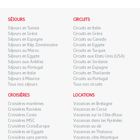
l'agence et le voyagiste ne pourraient être considérés comme
responsables en cas de refus d'entrée sur le territoire par les
autorités locales. L'autorisation de sortie du territoire est
SÉJOURS
CIRCUITS
nécessaire pour tout mineur voyageant sans l'un de ses parents
Séjours en Tunisie
Circuits en Italie
titulaires de l'autorité parentale.
Séjours en Grèce
Circuits en Grèce
Séjours en Espagne
Circuits au Canada
Séjours en Rép. Dominicaine
Circuits en Egypte
Exactitude des identités :
Séjours au Maroc
Circuits en Turquie
Les voyageurs doivent s'assurer de l'exactitude des identités
Séjours en Egypte
Circuits aux Etats-Unis (USA)
(noms de famille, nom de naissance, prénom, date de naissance,
Séjours aux Antilles
Circuits en Jordanie
etc.) de chaque participants au voyage.
Séjours au Portugal
Circuits en Espagne
Séjours en Italie
Circuits en Thaïlande
Séjours à Maurice
Circuits au Portugal
Tous nos séjours
Tous nos circuits
CROISIÈRES
LOCATIONS
Croisières maritimes
Vacances en Bretagne
Croisières fluviales
Vacances en Corse
Croisières Costa
Vacances sur la Côte d'Azur
Croisières MSC
Vacances dans les Pyrénées
Croisières CroisiEurope
Vacances au ski
Croisières en Egypte
Vacances en Thalasso
Croisières sans permis
Vacances côte Atlantique