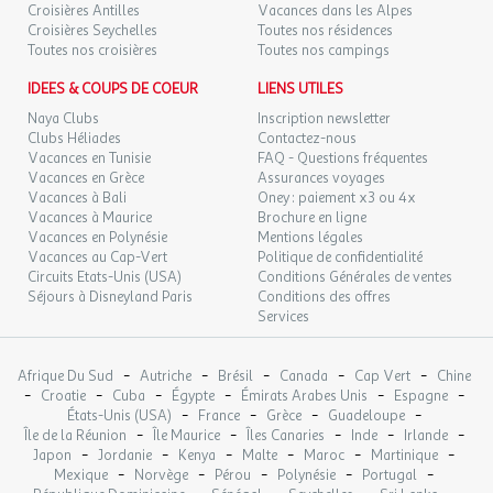
Croisières Antilles
Vacances dans les Alpes
Croisières Seychelles
Toutes nos résidences
Toutes nos croisières
Toutes nos campings
IDEES & COUPS DE COEUR
LIENS UTILES
Naya Clubs
Inscription newsletter
Clubs Héliades
Contactez-nous
Vacances en Tunisie
FAQ - Questions fréquentes
Vacances en Grèce
Assurances voyages
Vacances à Bali
Oney : paiement x3 ou 4x
Vacances à Maurice
Brochure en ligne
Vacances en Polynésie
Mentions légales
Vacances au Cap-Vert
Politique de confidentialité
Circuits Etats-Unis (USA)
Conditions Générales de ventes
Séjours à Disneyland Paris
Conditions des offres
Services
-
-
-
-
-
Afrique Du Sud
Autriche
Brésil
Canada
Cap Vert
Chine
-
-
-
-
-
-
Croatie
Cuba
Égypte
Émirats Arabes Unis
Espagne
-
-
-
-
États-Unis (USA)
France
Grèce
Guadeloupe
-
-
-
-
-
Île de la Réunion
Île Maurice
Îles Canaries
Inde
Irlande
-
-
-
-
-
-
Japon
Jordanie
Kenya
Malte
Maroc
Martinique
-
-
-
-
-
Mexique
Norvège
Pérou
Polynésie
Portugal