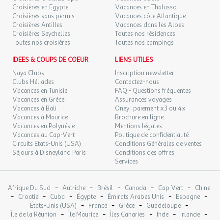
Tarragona
Croisières en Egypte
Vacances en Thalasso
DIM.
45 €
/pers.
Retour le
25
Croisières sans permis
Vacances côte Atlantique
26/10/2026
83 €
au lieu de
OCT.
Croisières Antilles
Vacances dans les Alpes
Equipements
Croisières Seychelles
Toutes nos résidences
Toutes nos croisières
LUN.
Toutes nos campings
45 €
/pers.
Retour le
Parking privé (Prix moyen par jour : 12 EUR), location de vélo,
26
27/10/2026
83 €
au lieu de
OCT.
terrasse, ascenseur, wifi, terrain de tennis, salle de fitness (gratuit),
IDEES & COUPS DE COEUR
LIENS UTILES
accès handicapés, restaurant(s), bagagerie, jardin(s), piscine
Naya Clubs
Inscription newsletter
MAR.
45 €
extérieure (gratuit) de avril jusqu'à septembre, bar/lounge
/pers.
Retour le
27
Clubs Héliades
Contactez-nous
28/10/2026
83 €
au lieu de
OCT.
Vacances en Tunisie
FAQ - Questions fréquentes
Vacances en Grèce
Assurances voyages
Bon à savoir
Vacances à Bali
Oney : paiement x3 ou 4x
MER.
45 €
/pers.
Retour le
28
Vacances à Maurice
Brochure en ligne
Navette aéroport
29/10/2026
83 €
au lieu de
OCT.
Vacances en Polynésie
Mentions légales
Arrivée à partir de 14:00 jusqu'à 00:00
Vacances au Cap-Vert
Politique de confidentialité
Départ à partir de 00:00 jusqu'à 10:00
JEU.
Circuits Etats-Unis (USA)
45 €
Conditions Générales de ventes
/pers.
Retour le
29
Réception 24h
30/10/2026
Séjours à Disneyland Paris
Conditions des offres
83 €
au lieu de
OCT.
Services
-
-
-
-
-
Afrique Du Sud
Autriche
Brésil
Canada
Cap Vert
Chine
-
-
-
-
-
-
Croatie
Cuba
Égypte
Émirats Arabes Unis
Espagne
-
-
-
-
États-Unis (USA)
France
Grèce
Guadeloupe
-
-
-
-
-
Île de la Réunion
Île Maurice
Îles Canaries
Inde
Irlande