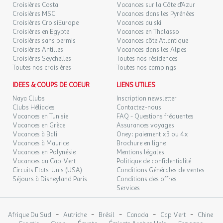
Croisières Costa
Vacances sur la Côte d'Azur
Bon à savoir
Croisières MSC
Vacances dans les Pyrénées
VEN.
174 €
/pers.
Retour le
16
Croisières CroisiEurope
Vacances au ski
19/10/2026
200 €
Arrivée à partir de 14:00 jusqu'à 00:00
au lieu de
OCT.
Croisières en Egypte
Vacances en Thalasso
Départ à partir de 00:00 jusqu'à 10:00
Croisières sans permis
Vacances côte Atlantique
Réception 24h
SAM.
174 €
Croisières Antilles
Vacances dans les Alpes
/pers.
Retour le
17
20/10/2026
Croisières Seychelles
Toutes nos résidences
200 €
au lieu de
OCT.
Toutes nos croisières
Toutes nos campings
DIM.
174 €
IDEES & COUPS DE COEUR
LIENS UTILES
/pers.
Retour le
18
21/10/2026
200 €
au lieu de
OCT.
Naya Clubs
Inscription newsletter
Clubs Héliades
Contactez-nous
LUN.
Vacances en Tunisie
FAQ - Questions fréquentes
174 €
/pers.
Retour le
19
Vacances en Grèce
Assurances voyages
22/10/2026
200 €
au lieu de
OCT.
Vacances à Bali
Oney : paiement x3 ou 4x
Vacances à Maurice
Brochure en ligne
MAR.
174 €
Vacances en Polynésie
Mentions légales
/pers.
Retour le
20
23/10/2026
200 €
Vacances au Cap-Vert
Politique de confidentialité
au lieu de
OCT.
Circuits Etats-Unis (USA)
Conditions Générales de ventes
Séjours à Disneyland Paris
Conditions des offres
MER.
174 €
/pers.
Retour le
Services
21
24/10/2026
200 €
au lieu de
OCT.
-
-
-
-
-
Afrique Du Sud
Autriche
Brésil
Canada
Cap Vert
Chine
JEU.
174 €
/pers.
Retour le