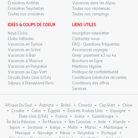
OCT.
Croisières Antilles
Vacances dans les Alpes
renseignera sur les meilleures sorties du moment et les nombreux
Croisières Seychelles
Toutes nos résidences
petits secrets des environs. Parfait pour les couples, les familles,
MER.
95 €
Toutes nos croisières
Toutes nos campings
/pers.
Retour le
28
30/10/2026
les groupes d’amis et les seniors.
OCT.
IDEES & COUPS DE COEUR
LIENS UTILES
Naya Clubs
Inscription newsletter
JEU.
95 €
/pers.
Retour le
29
Clubs Héliades
Contactez-nous
31/10/2026
OCT.
Vacances en Tunisie
FAQ - Questions fréquentes
Vacances en Grèce
Assurances voyages
VEN.
89 €
Vacances à Bali
Oney : paiement x3 ou 4x
/pers.
Retour le
30
01/11/2026
Vacances à Maurice
Brochure en ligne
OCT.
Vacances en Polynésie
Mentions légales
Vacances au Cap-Vert
Politique de confidentialité
avr. 2027
Circuits Etats-Unis (USA)
Conditions Générales de ventes
Séjours à Disneyland Paris
Conditions des offres
VEN.
97 €
/pers.
Retour le
Services
16
18/04/2027
AVR.
-
-
-
-
-
Afrique Du Sud
Autriche
Brésil
Canada
Cap Vert
Chine
SAM.
97 €
/pers.
Retour le
-
-
-
-
-
-
17
Croatie
Cuba
Égypte
Émirats Arabes Unis
Espagne
19/04/2027
-
-
-
-
AVR.
États-Unis (USA)
France
Grèce
Guadeloupe
-
-
-
-
-
Île de la Réunion
Île Maurice
Îles Canaries
Inde
Irlande
-
-
-
-
-
-
Japon
Jordanie
Kenya
Malte
Maroc
Martinique
DIM.
106 €
/pers.
Retour le
18
-
-
-
-
-
Mexique
Norvège
Pérou
Polynésie
Portugal
20/04/2027
AVR.