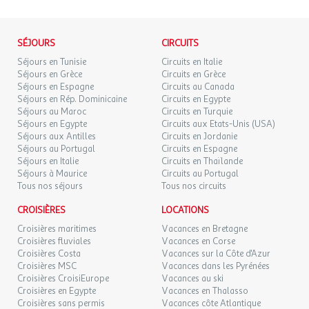
Equipements et activités
MER.
93 €
l'agence et le voyagiste ne pourraient être considérés comme
/pers.
Retour le
21
23/10/2026
responsables en cas de refus d'entrée sur le territoire par les
OCT.
L’hôtel propose les services suivants sans frais supplémentaires :
autorités locales. L'autorisation de sortie du territoire est
SÉJOURS
CIRCUITS
JEU.
Piscine enfants et adultes
93 €
nécessaire pour tout mineur voyageant sans l'un de ses parents
/pers.
Retour le
Séjours en Tunisie
Circuits en Italie
22
24/10/2026
Ascenseur
titulaires de l'autorité parentale.
Séjours en Grèce
Circuits en Grèce
OCT.
Solarium
Séjours en Espagne
Circuits au Canada
Séjours en Rép. Dominicaine
Circuits en Egypte
Transats et parasols
Exactitude des identités :
VEN.
96 €
/pers.
Retour le
23
Séjours au Maroc
Circuits en Turquie
Aire de jeux enfants
Les voyageurs doivent s'assurer de l'exactitude des identités
25/10/2026
OCT.
Séjours en Egypte
Circuits aux Etats-Unis (USA)
Wi-Fi dans les espaces communs
(noms de famille, nom de naissance, prénom, date de naissance,
Séjours aux Antilles
Circuits en Jordanie
Salle de sport
etc.) de chaque participants au voyage.
Séjours au Portugal
Circuits en Espagne
SAM.
96 €
/pers.
Retour le
24
Séjours en Italie
Circuits en Thaïlande
26/10/2026
Avec supplément, vous aurez accès à d’autres services de l’hôtel :
OCT.
Séjours à Maurice
Circuits au Portugal
Tous nos séjours
Tous nos circuits
Parking
DIM.
96 €
/pers.
Retour le
25
Salle de réunion
27/10/2026
CROISIÈRES
LOCATIONS
OCT.
Laverie
Croisières maritimes
Vacances en Bretagne
Croisières fluviales
Vacances en Corse
LUN.
91 €
/pers.
Retour le
26
Croisières Costa
Vacances sur la Côte d'Azur
Notre avis
28/10/2026
OCT.
Croisières MSC
Vacances dans les Pyrénées
Villa Romana 4*
Croisières CroisiEurope
offre les services en tous points impeccables qui
Vacances au ski
MAR.
Croisières en Egypte
Vacances en Thalasso
93 €
vos permettra de vous concentrer sur l’essentiel : les vacances à
/pers.
Retour le
27
Croisières sans permis
Vacances côte Atlantique
29/10/2026
la mer, le repos et les sorties ! Le personnel est efficace vous