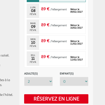
LUN.
89 €
/hébergement
Retour le
08
09/02/2027
FÉVR.
MAR.
89 €
/hébergement
Retour le
09
10/02/2027
FÉVR.
MER.
89 €
/hébergement
Retour le
10
11/02/2027
FÉVR.
soleil.
JEU.
89 €
/hébergement
Retour le
11
12/02/2027
FÉVR.
e
DIM.
89 €
/hébergement
Retour le
ADULTE(S)
ENFANT(S)
14
15/02/2027
FÉVR.
ées à la
es.
LUN.
89 €
/hébergement
Retour le
15
16/02/2027
FÉVR.
e l'hôtel.
RÉSERVEZ EN LIGNE
MAR.
89 €
Retour le