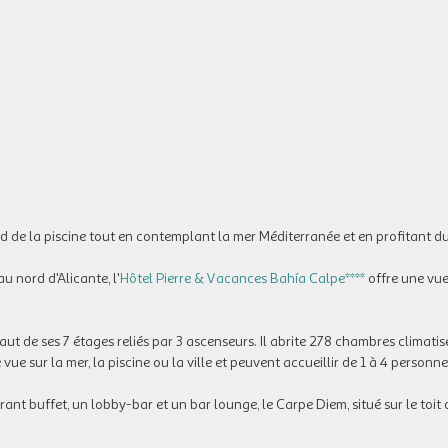
 de la piscine tout en contemplant la mer Méditerranée et en profitant du 
u nord d'Alicante, l'
Hôtel Pierre & Vacances Bahía Calpe****
offre une vu
aut de ses 7 étages reliés par 3 ascenseurs. Il abrite 278 chambres climatis
e sur la mer, la piscine ou la ville et peuvent accueillir de 1 à 4 personn
nt buffet, un lobby-bar et un bar lounge, le Carpe Diem, situé sur le toit d