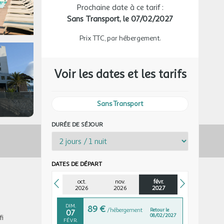
Prochaine date à ce tarif :
Sans Transport,
le 07/02/2027
MAR.
99 €
/hébergement
Retour le
03
04/11/2026
NOV.
Prix TTC, par hébergement.
MER.
99 €
/hébergement
Retour le
04
05/11/2026
NOV.
Voir les dates et les tarifs
JEU.
99 €
/hébergement
Retour le
05
06/11/2026
NOV.
Sans Transport
VEN.
99 €
DURÉE DE SÉJOUR
/hébergement
Retour le
06
07/11/2026
NOV.
SAM.
99 €
/hébergement
Retour le
07
DATES DE DÉPART
08/11/2026
NOV.
oct.
nov.
févr.
févr. 2027
2026
2026
2027
DIM.
89 €
/hébergement
Retour le
07
08/02/2027
fi
FÉVR.