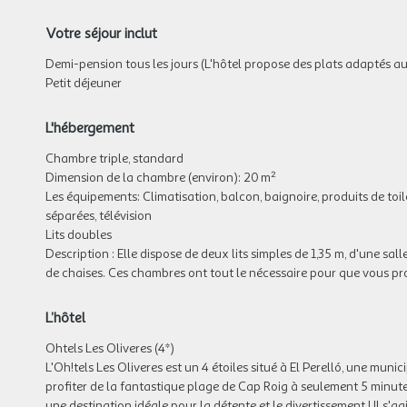
Votre séjour inclut
Demi-pension tous les jours (L'hôtel propose des plats adaptés a
Petit déjeuner
L'hébergement
Chambre triple, standard
Dimension de la chambre (environ): 20 m²
Les équipements: Climatisation, balcon, baignoire, produits de toile
séparées, télévision
Lits doubles
Description : Elle dispose de deux lits simples de 1,35 m, d'une sa
de chaises. Ces chambres ont tout le nécessaire pour que vous pro
L’hôtel
Ohtels Les Oliveres (4*)
L'Oh!tels Les Oliveres est un 4 étoiles situé à El Perelló, une mun
profiter de la fantastique plage de Cap Roig à seulement 5 minute
une destination idéale pour la détente et le divertissement ! Il s'a