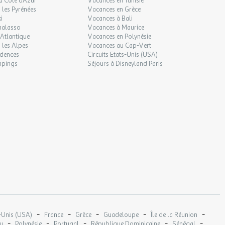
a Côte d'Azur
Vacances en Tunisie
les Pyrénées
Vacances en Grèce
i
Vacances à Bali
halasso
Vacances à Maurice
Atlantique
Vacances en Polynésie
 les Alpes
Vacances au Cap-Vert
idences
Circuits Etats-Unis (USA)
mpings
Séjours à Disneyland Paris
-
-
-
-
-
-Unis (USA)
France
Grèce
Guadeloupe
Île de la Réunion
-
-
-
-
-
u
Polynésie
Portugal
République Dominicaine
Sénégal