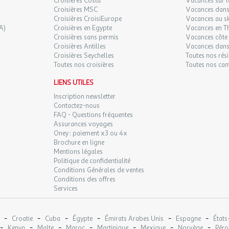
Croisières Costa
Vacances sur l
Croisières MSC
Vacances dans 
Croisières CroisiEurope
Vacances au sk
A)
Croisières en Egypte
Vacances en T
Croisières sans permis
Vacances côte 
Croisières Antilles
Vacances dans
Croisières Seychelles
Toutes nos rés
Toutes nos croisières
Toutes nos ca
LIENS UTILES
Inscription newsletter
Contactez-nous
FAQ - Questions fréquentes
Assurances voyages
Oney : paiement x3 ou 4x
Brochure en ligne
Mentions légales
Politique de confidentialité
Conditions Générales de ventes
Conditions des offres
Services
-
-
-
-
-
-
Croatie
Cuba
Égypte
Émirats Arabes Unis
Espagne
États
-
-
-
-
-
-
-
Kenya
Malte
Maroc
Martinique
Mexique
Norvège
Péro