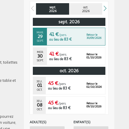
sept.
oct.
2026
2026
sept. 2026
MAR.
41 €
/pers.
Retour le
29
30/09/2026
83 €
au lieu de
SEPT.
MER.
41 €
/pers.
Retour le
30
01/10/2026
83 €
au lieu de
SEPT.
, toilettes
oct. 2026
e table et
JEU.
45 €
/pers.
Retour le
01
02/10/2026
83 €
au lieu de
OCT.
JEU.
45 €
/pers.
Retour le
08
09/10/2026
83 €
au lieu de
OCT.
 pourrez
LUN.
45 €
n voiture,
ADULTE(S)
ENFANT(S)
/pers.
Retour le
12
13/10/2026
83 €
au lieu de
nt une
OCT.