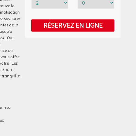
rouve le
imatisation
MAR.
45 €
/pers.
Retour le
13
14/10/2026
rez savourer
83 €
au lieu de
OCT.
RÉSERVEZ EN LIGNE
ntes de la
jusqu'à
MER.
45 €
/pers.
Retour le
14
jusqu'au
15/10/2026
83 €
au lieu de
OCT.
s
pace de
JEU.
45 €
/pers.
Retour le
 vous offre
15
16/10/2026
83 €
au lieu de
OCT.
vôtre ! Les
que parc
DIM.
45 €
 tranquille
/pers.
Retour le
18
19/10/2026
83 €
au lieu de
OCT.
LUN.
45 €
/pers.
Retour le
19
20/10/2026
83 €
au lieu de
OCT.
pourrez
MAR.
45 €
/pers.
Retour le
20
vec
21/10/2026
83 €
au lieu de
OCT.
MER.