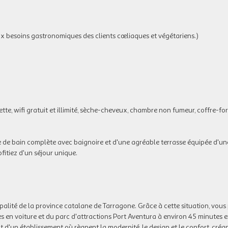
ux besoins gastronomiques des clients cœliaques et végétariens.)
tte, wifi gratuit et illimité, sèche-cheveux, chambre non fumeur, coffre-fort
lle de bain complète avec baignoire et d'une agréable terrasse équipée d'un
fitiez d'un séjour unique.
icipalité de la province catalane de Tarragone. Grâce à cette situation, vous
s en voiture et du parc d'attractions Port Aventura à environ 45 minutes e
git d'un établissement où règnent la modernité, le design et le confort, créa