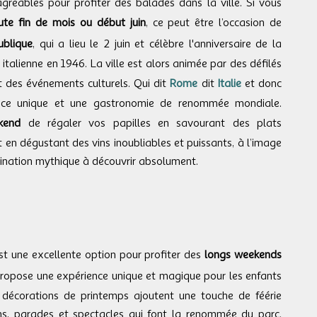
réables pour profiter des balades dans la ville. Si vous
te fin de mois ou début juin
, ce peut être l’occasion de
ublique
, qui a lieu le 2 juin et célèbre l'anniversaire de la
italienne en 1946. La ville est alors animée par des défilés
 et des événements culturels. Qui dit
Rome
dit
Italie
et donc
ce unique et une gastronomie de renommée mondiale.
kend
de régaler vos papilles en savourant des plats
t en dégustant des vins inoubliables et puissants, à l’image
tination mythique à découvrir absolument.
t une excellente option pour profiter des
longs weekends
propose une expérience unique et magique pour les enfants
décorations de printemps ajoutent une touche de féérie
ns, parades et spectacles qui font la renommée du parc.