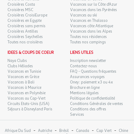
Croisières Costa
Vacances sur la Côte d'Azur
Croisières MSC
Vacances dans les Pyrénées
Croisières CroisiEurope
Vacances au ski
Croisières en Egypte
Vacances en Thalasso
Croisières sans permis
Vacances côte Atlantique
Croisières Antilles
Vacances dans les Alpes
Croisières Seychelles
Toutes nos résidences
Toutes nos croisières
Toutes nos campings
IDEES & COUPS DE COEUR
LIENS UTILES
Naya Clubs
Inscription newsletter
Clubs Héliades
Contactez-nous
Vacances en Tunisie
FAQ - Questions fréquentes
Vacances en Grèce
Assurances voyages
Vacances à Bali
Oney : paiement x3 ou 4x
Vacances à Maurice
Brochure en ligne
Vacances en Polynésie
Mentions légales
Vacances au Cap-Vert
Politique de confidentialité
Circuits Etats-Unis (USA)
Conditions Générales de ventes
Séjours à Disneyland Paris
Conditions des offres
Services
-
-
-
-
-
Afrique Du Sud
Autriche
Brésil
Canada
Cap Vert
Chine