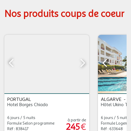
Nos produits coups de coeur
PORTUGAL
ALGARVE
-
F
Hotel Borges Chiado
Hôtel Ukino Ter
6 jours / 5 nuits
6 jours / 5 nuits
à partir de
Formule Selon programme
Formule Logemen
245
€
Réf : 838417
Réf : 633648