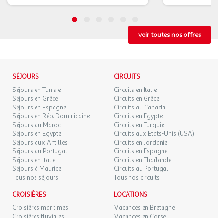
voir toutes nos offres
SÉJOURS
CIRCUITS
Séjours en Tunisie
Circuits en Italie
Séjours en Grèce
Circuits en Grèce
Séjours en Espagne
Circuits au Canada
Séjours en Rép. Dominicaine
Circuits en Egypte
Séjours au Maroc
Circuits en Turquie
Séjours en Egypte
Circuits aux Etats-Unis (USA)
Séjours aux Antilles
Circuits en Jordanie
Séjours au Portugal
Circuits en Espagne
Séjours en Italie
Circuits en Thaïlande
Séjours à Maurice
Circuits au Portugal
Tous nos séjours
Tous nos circuits
CROISIÈRES
LOCATIONS
Croisières maritimes
Vacances en Bretagne
Croisières fluviales
Vacances en Corse