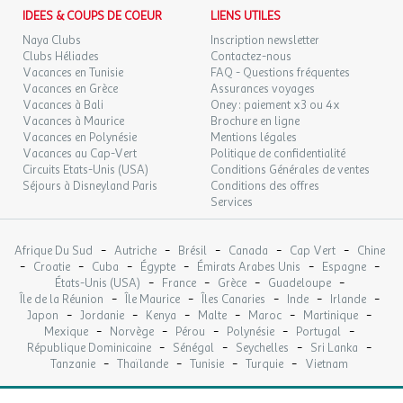
SEPT.
IDEES & COUPS DE COEUR
LIENS UTILES
Senseo, ustensiles de cuisine et vaisselle adaptée au
nombre de personnes dans le logement
Naya Clubs
Inscription newsletter
LUN.
149 €
/hébergement
Retour le
28
Terrasse avec salon de jardin
Clubs Héliades
Contactez-nous
30/09/2026
SEPT.
Vacances en Tunisie
FAQ - Questions fréquentes
Vacances en Grèce
Assurances voyages
Vacances à Bali
Oney : paiement x3 ou 4x
Nombre de chambres : 2
Vacances à Maurice
Brochure en ligne
Nombre de pièces : 2
Vacances en Polynésie
Mentions légales
Nombre de wc : 1
Vacances au Cap-Vert
Politique de confidentialité
Nombre Salle de bain : 1
Circuits Etats-Unis (USA)
Conditions Générales de ventes
Plaque de cuisson : 1
Séjours à Disneyland Paris
Conditions des offres
Réfrigérateur : 1
Services
Surface (m²) : 30
Télévision
-
-
-
-
-
Afrique Du Sud
Autriche
Brésil
Canada
Cap Vert
Chine
Terrasse
-
-
-
-
-
-
Croatie
Cuba
Égypte
Émirats Arabes Unis
Espagne
Cuisine : 1
-
-
-
-
États-Unis (USA)
France
Grèce
Guadeloupe
Micro-ondes
-
-
-
-
-
Île de la Réunion
Île Maurice
Îles Canaries
Inde
Irlande
-
-
-
-
-
-
Barbecue : fourni, non autorisé
Japon
Jordanie
Kenya
Malte
Maroc
Martinique
-
-
-
-
-
Mexique
Norvège
Pérou
Polynésie
Portugal
Animaux Admis : Animaux : acceptés sous conditions
-
-
-
-
République Dominicaine
Sénégal
Seychelles
Sri Lanka
Lit bébé : 0
-
-
-
-
Tanzanie
Thaïlande
Tunisie
Turquie
Vietnam
Eau : Inclue
Electricité : Inclue