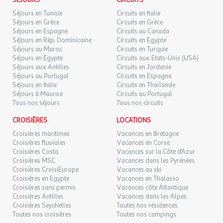
SÉJOURS
CIRCUITS
LUN.
69 €
/hébergement
Retour le
Séjours en Tunisie
Circuits en Italie
21
23/09/2026
Séjours en Grèce
Circuits en Grèce
SEPT.
Séjours en Espagne
Circuits au Canada
Séjours en Rép. Dominicaine
Circuits en Egypte
MAR.
Cet établissement respecte les recommandations
69 €
/hébergement
Retour le
22
Séjours au Maroc
Circuits en Turquie
24/09/2026
gouvernementales et fait le maximum pour vous accueillir dans
SEPT.
Séjours en Egypte
Circuits aux Etats-Unis (USA)
les meilleures conditions. Cependant certaines prestations
Séjours aux Antilles
Circuits en Jordanie
peuvent être limitées ou indisponibles.
Séjours au Portugal
Circuits en Espagne
MER.
69 €
/hébergement
Retour le
23
Séjours en Italie
Circuits en Thaïlande
25/09/2026
SEPT.
Séjours à Maurice
Circuits au Portugal
Mobil-home Confort - 2 chambres + Terrasse couverte +
Tous nos séjours
Tous nos circuits
TV 4 personnes
JEU.
69 €
/hébergement
Retour le
24
26/09/2026
CROISIÈRES
LOCATIONS
Campez confort avec notre mobil-home de 30 m2 tout équipé
SEPT.
Croisières maritimes
Vacances en Bretagne
pouvant accueillir jusqu'à 4 personnes grâce à ses 2 chambres (
Croisières fluviales
Vacances en Corse
VEN.
149 €
1lit double et 2 lits simples) son séjour avec sa télévision, sa salle
/hébergement
Retour le
25
Croisières Costa
Vacances sur la Côte d'Azur
27/09/2026
d'eau et sa terrasse couverte. Vos hébergements sont équipés de
SEPT.
Croisières MSC
Vacances dans les Pyrénées
Senseo !
Croisières CroisiEurope
Vacances au ski
SAM.
Croisières en Egypte
Vacances en Thalasso
149 €
/hébergement
Retour le
26
Croisières sans permis
Vacances côte Atlantique
28/09/2026
SEPT.
Le logement comprend :
Croisières Antilles
Vacances dans les Alpes
Croisières Seychelles
Toutes nos résidences
DIM.
Télévision
149 €
Toutes nos croisières
Toutes nos campings
/hébergement
Retour le
27
29/09/2026
Réfrigérateur, plaques de cuisson, micro-ondes, cafetière