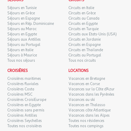
SÉJOURS
CIRCUITS
Séjours en Tunisie
Circuits en Italie
Séjours en Grèce
Circuits en Grèce
Un cœur de station vivant et coloré et une interminable plage de
Séjours en Espagne
Circuits au Canada
sable fin élèvent Saint Jean de Monts au rang des stations
Séjours en Rép. Dominicaine
Circuits en Egypte
balnéaires de renom. C'est au milieu du Marais Breton Vendéen
Séjours au Maroc
Circuits en Turquie
que se trouvent les origines profondes de la région.
Séjours en Egypte
Circuits aux Etats-Unis (USA)
Séjours aux Antilles
Circuits en Jordanie
C'est dans cette zone que sont construites ces modestes
Séjours au Portugal
Circuits en Espagne
chaumières à fleur de terre, les bourrines.
Séjours en Italie
Circuits en Thaïlande
Cette vaste mosaïque entre prairies humides et polders, moulins
Séjours à Maurice
Circuits au Portugal
et bourrines, invite à de plaisantes promenades. Domaine des
Tous nos séjours
Tous nos circuits
traditions et milieu naturel préservé, ce pays, d'une grande
richesse écologique, est un véritable musée vivant.
CROISIÈRES
LOCATIONS
Croisières maritimes
Vacances en Bretagne
Croisières fluviales
Vacances en Corse
Croisières Costa
Vacances sur la Côte d'Azur
Croisières MSC
Vacances dans les Pyrénées
Itinéraire Nantes - St Jean De Monts
Croisières CroisiEurope
Vacances au ski
Du périphérique Nantais:
Croisières en Egypte
Vacances en Thalasso
-prendre la sortie 48A direction Bordeaux, St Philbert-de-Grand-
Croisières sans permis
Vacances côte Atlantique
Lieu, La Roche sur Yon
Croisières Antilles
Vacances dans les Alpes
Croisières Seychelles
Toutes nos résidences
-puis suivre St-Philbert-de-Grand-Lieu,
Toutes nos croisières
Toutes nos campings
-suivre Machecoul