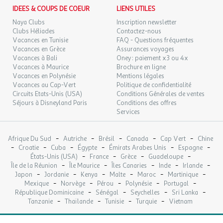
-Challans
IDEES & COUPS DE COEUR
LIENS UTILES
-Saint Jean de Monts
Naya Clubs
Inscription newsletter
Clubs Héliades
Contactez-nous
Vacances en Tunisie
FAQ - Questions fréquentes
Vacances en Grèce
Assurances voyages
Vacances à Bali
Oney : paiement x3 ou 4x
Cet établissement respecte les recommandations
Vacances à Maurice
Brochure en ligne
gouvernementales et fait le maximum pour vous accueillir dans
Vacances en Polynésie
Mentions légales
les meilleures conditions. Cependant certaines prestations
Vacances au Cap-Vert
Politique de confidentialité
Circuits Etats-Unis (USA)
Conditions Générales de ventes
peuvent être limitées ou indisponibles.
Séjours à Disneyland Paris
Conditions des offres
Services
CALIFORNIA TRIO résidentiel 3 chambres- TV 6 personnes
Le mobil-home comporte une pièce principale (avec un coin
-
-
-
-
-
Afrique Du Sud
Autriche
Brésil
Canada
Cap Vert
Chine
-
-
-
-
-
-
cuisine, un coin repas, et un espace salon avec banquette et
Croatie
Cuba
Égypte
Émirats Arabes Unis
Espagne
-
-
-
-
États-Unis (USA)
France
Grèce
Guadeloupe
télévision),3 chambres dont 1 avec un lit en 140 cm de large pour
-
-
-
-
-
Île de la Réunion
Île Maurice
Îles Canaries
Inde
Irlande
2 personnes et 2 autres chambres avec 2 lits de 80 cm de large,
-
-
-
-
-
-
Japon
Jordanie
Kenya
Malte
Maroc
Martinique
un WC et une salle d'eau avec douche. Il donne sur une terrasse
-
-
-
-
-
Mexique
Norvège
Pérou
Polynésie
Portugal
en bois semi couverte.
-
-
-
-
République Dominicaine
Sénégal
Seychelles
Sri Lanka
-
-
-
-
Tanzanie
Thaïlande
Tunisie
Turquie
Vietnam
Le logement comprend :