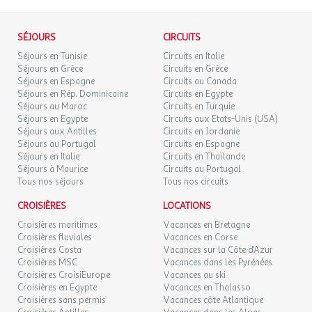
Entre Méditerranée et lac marin, Le Barcarès est composé de
DIM.
plusieurs quartiers dont la Coudalère, Grande Plage, presqu'île,
246 €
/hébergement
Retour le
04
SÉJOURS
CIRCUITS
11/10/2026
le Village, le Port... Authentique et pittoresque... animé et sportif...
OCT.
Séjours en Tunisie
Circuits en Italie
calme et confortable... chaque quartier a son charme.
Séjours en Grèce
Circuits en Grèce
La station appartient à la charte "Pavillon Bleu" pour la qualité
LUN.
246 €
/hébergement
Retour le
Séjours en Espagne
05
Circuits au Canada
de ses plages et de ses eaux de baignade.
12/10/2026
Séjours en Rép. Dominicaine
OCT.
Circuits en Egypte
Les enfants bénéficient également d'une attention particulière,
Séjours au Maroc
Circuits en Turquie
qui a value à la station d'obtenir l'emblème "Station Kid".
Séjours en Egypte
Circuits aux Etats-Unis (USA)
MAR.
246 €
/hébergement
Retour le
06
Son climat méditerranéen est caractérisé par un beau ciel bleu,
Séjours aux Antilles
Circuits en Jordanie
13/10/2026
OCT.
Séjours au Portugal
Circuits en Espagne
des étés chauds tempérés par les brises marines, et le peu ou
Séjours en Italie
Circuits en Thaïlande
l'absence de pluie...
MER.
Séjours à Maurice
Circuits au Portugal
246 €
/hébergement
Retour le
07
Tous nos séjours
Tous nos circuits
14/10/2026
OCT.
SPORTS ET LOISIRS
CROISIÈRES
LOCATIONS
Vous pourrez pratiquer de nombreux sports nautiques tels que
JEU.
246 €
/hébergement
Retour le
08
Croisières maritimes
Vacances en Bretagne
voile, planche à voile, catamaran, funboard, dériveur, optimist,
15/10/2026
OCT.
Croisières fluviales
Vacances en Corse
surf, plongée, ski nautique, sports en eaux vives (canyoning,
Croisières Costa
Vacances sur la Côte d'Azur
rafting), pêche en mer...
Croisières MSC
Vacances dans les Pyrénées
VEN.
246 €
/hébergement
Retour le
09
Egalement au programme, tennis, équitation, VTT et
Croisières CroisiEurope
Vacances au ski
16/10/2026
OCT.
cyclotourisme, pétanque, piscine, mini-golf, parcours forestier...
Croisières en Egypte
Vacances en Thalasso
Croisières sans permis
Vacances côte Atlantique
La plupart de ses activités sont accessibles aux enfants par
SAM.