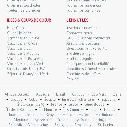
246 €
Croisières Antilles
Vacances dans les Alpes
/hébergement
Retour le
l'intermédiaire des nombreux clubs et garderies, principalement
10
17/10/2026
Croisières Seychelles
Toutes nos résidences
OCT.
en juillet et août.
Toutes nos croisières
Toutes nos campings
Vous pourrez effectuer une cure de remise en forme au centre de
SAM.
246 €
thalassothérapie.
IDEES & COUPS DE COEUR
LIENS UTILES
/hébergement
Retour le
17
24/10/2026
Le petit train de Port-Barcarès vous permettra de vous déplacer
OCT.
Naya Clubs
Inscription newsletter
en famille d'un bout à l'autre de la station. Vos enfants seront
Clubs Héliades
Contactez-nous
enchantés de cette promenade, et elle vous donnera l'occasion
SAM.
Vacances en Tunisie
FAQ - Questions fréquentes
246 €
/hébergement
Retour le
24
Vacances en Grèce
Assurances voyages
31/10/2026
de découvrir toutes les facettes de la ville.
OCT.
Vacances à Bali
Oney : paiement x3 ou 4x
Un cinéma d'été, les arènes et la fête foraine en juillet et août, des
Vacances à Maurice
Brochure en ligne
discothèques,...
Vacances en Polynésie
Mentions légales
Vacances au Cap-Vert
Politique de confidentialité
Circuits Etats-Unis (USA)
Conditions Générales de ventes
INFORMATIONS PRATIQUES
Séjours à Disneyland Paris
Conditions des offres
Vous trouverez sur place les infrastructures suivantes :
Services
* Un service de navettes depuis la gare et dans la station.
* Médecins et pharmacies.
-
-
-
-
-
Afrique Du Sud
Autriche
Brésil
Canada
Cap Vert
Chine
* Garderies et clubs de plage pour les enfants à partir de 2 ans et
-
-
-
-
-
-
Croatie
Cuba
Égypte
Émirats Arabes Unis
Espagne
les adolescents.
-
-
-
-
États-Unis (USA)
France
Grèce
Guadeloupe
* Une piscine et un centre équestre.
-
-
-
-
-
Île de la Réunion
Île Maurice
Îles Canaries
Inde
Irlande
* Des restaurants.
-
-
-
-
-
-
Japon
Jordanie
Kenya
Malte
Maroc
Martinique
-
-
-
-
-
* Des plages surveillées de juin à septembre.
Mexique
Norvège
Pérou
Polynésie
Portugal
-
-
-
-
République Dominicaine
Sénégal
Seychelles
Sri Lanka
Les informations figurant sur cette page sont données à titre