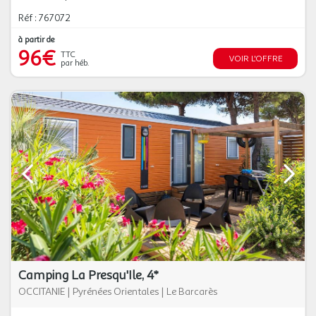
Réf : 767072
à partir de
96€
TTC
VOIR L'OFFRE
par héb.
Camping La Presqu'Ile, 4*
OCCITANIE
|
Pyrénées Orientales
|
Le Barcarès