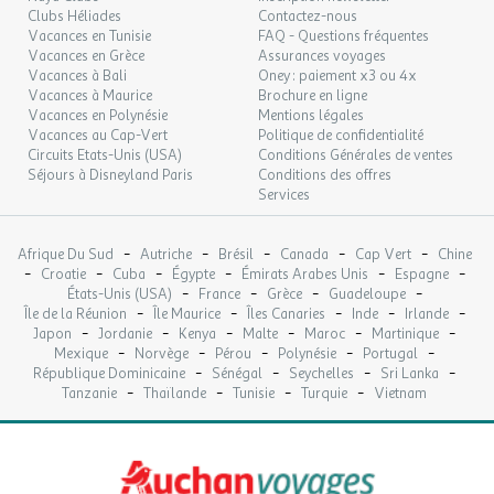
Clubs Héliades
Contactez-nous
Vacances en Tunisie
FAQ - Questions fréquentes
Vacances en Grèce
Assurances voyages
Vacances à Bali
Oney : paiement x3 ou 4x
Vacances à Maurice
Brochure en ligne
Vacances en Polynésie
Mentions légales
Vacances au Cap-Vert
Politique de confidentialité
Circuits Etats-Unis (USA)
Conditions Générales de ventes
Séjours à Disneyland Paris
Conditions des offres
Services
-
-
-
-
-
Afrique Du Sud
Autriche
Brésil
Canada
Cap Vert
Chine
-
-
-
-
-
-
Croatie
Cuba
Égypte
Émirats Arabes Unis
Espagne
-
-
-
-
États-Unis (USA)
France
Grèce
Guadeloupe
-
-
-
-
-
Île de la Réunion
Île Maurice
Îles Canaries
Inde
Irlande
-
-
-
-
-
-
Japon
Jordanie
Kenya
Malte
Maroc
Martinique
-
-
-
-
-
Mexique
Norvège
Pérou
Polynésie
Portugal
-
-
-
-
République Dominicaine
Sénégal
Seychelles
Sri Lanka
-
-
-
-
Tanzanie
Thaïlande
Tunisie
Turquie
Vietnam