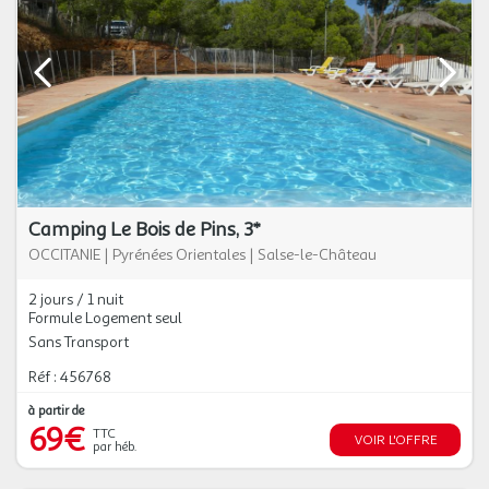
Camping Le Bois de Pins, 3*
OCCITANIE
|
Pyrénées Orientales
|
Salse-le-Château
2 jours / 1 nuit
Formule Logement seul
Sans Transport
Réf : 456768
à partir de
69€
TTC
VOIR L'OFFRE
par héb.