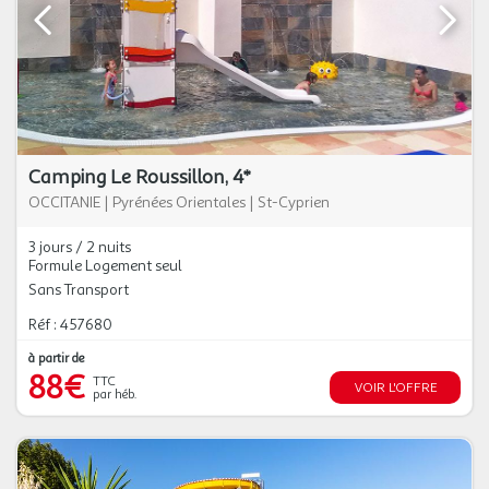
Camping Le Roussillon, 4*
OCCITANIE
|
Pyrénées Orientales
|
St-Cyprien
3 jours / 2 nuits
Formule Logement seul
Sans Transport
Réf : 457680
à partir de
88€
TTC
VOIR L'OFFRE
par héb.