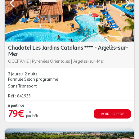
Chadotel Les Jardins Catalans **** - Argelès-sur-
Mer
OCCITANIE
|
Pyrénées Orientales
|
Argeles-sur-Mer
3 jours / 2 nuits
Formule Selon programme
Sans Transport
Réf : 641933
à partir de
79€
TTC
VOIR L'OFFRE
par héb.