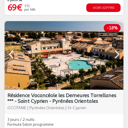
à partir de
69€
TTC
VOIR L'OFFRE
par héb.
-
18%
Résidence Vacancéole les Demeures Torrellanes
*** - Saint Cyprien - Pyrénées Orientales
OCCITANIE
|
Pyrénées Orientales
|
St-Cyprien
3 jours / 2 nuits
Formule Selon programme