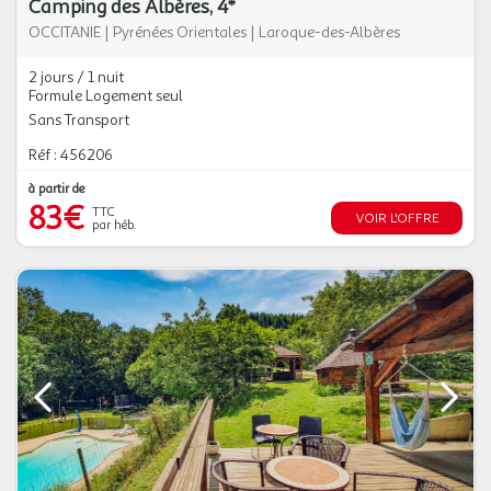
Camping des Albères, 4*
OCCITANIE
|
Pyrénées Orientales
|
Laroque-des-Albères
2 jours / 1 nuit
Formule Logement seul
Sans Transport
Réf : 456206
à partir de
83€
TTC
VOIR L'OFFRE
par héb.