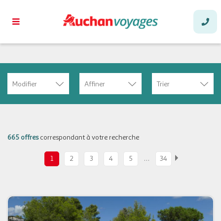
Modifier
Affiner
Trier
665 offres
correspondant à votre recherche
…
1
2
3
4
5
34