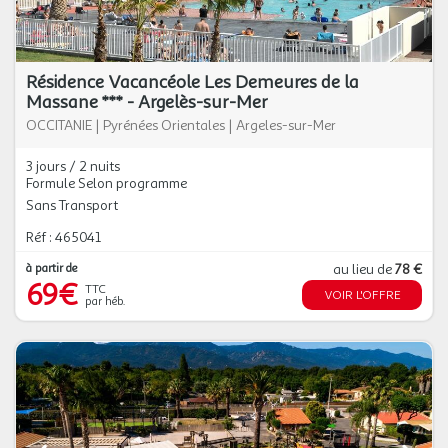
Résidence Vacancéole Les Demeures de la
Massane *** - Argelès-sur-Mer
OCCITANIE
|
Pyrénées Orientales
|
Argeles-sur-Mer
3 jours / 2 nuits
Formule Selon programme
Sans Transport
Réf : 465041
à partir de
au lieu de
78 €
69€
TTC
VOIR L'OFFRE
par héb.