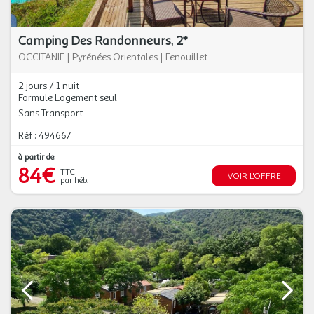
Camping Des Randonneurs, 2*
OCCITANIE
|
Pyrénées Orientales
|
Fenouillet
2 jours / 1 nuit
Formule Logement seul
Sans Transport
Réf : 494667
à partir de
84€
TTC
VOIR L'OFFRE
par héb.