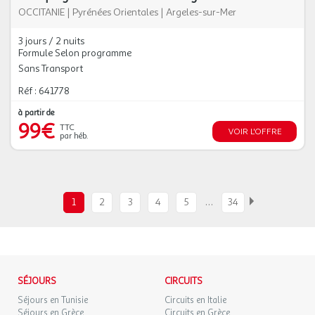
OCCITANIE
|
Pyrénées Orientales
|
Argeles-sur-Mer
3 jours / 2 nuits
Formule Selon programme
Sans Transport
Réf : 641778
à partir de
99€
TTC
VOIR L'OFFRE
par héb.
…
1
2
3
4
5
34
SÉJOURS
CIRCUITS
Séjours en Tunisie
Circuits en Italie
Séjours en Grèce
Circuits en Grèce