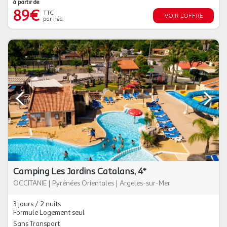
à partir de
89€
TTC
VOIR L'OFFRE
par héb.
Camping Les Jardins Catalans, 4*
OCCITANIE
|
Pyrénées Orientales
|
Argeles-sur-Mer
3 jours / 2 nuits
Formule Logement seul
Sans Transport