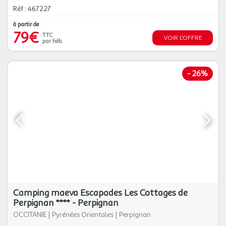
Réf : 467227
à partir de
79€
TTC
VOIR L'OFFRE
par héb.
-
26%
Camping maeva Escapades Les Cottages de
Perpignan **** - Perpignan
OCCITANIE
|
Pyrénées Orientales
|
Perpignan