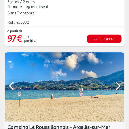
3 jours / 2 nuits
Formule Logement seul
Sans Transport
Réf : 456332
à partir de
97€
TTC
VOIR L'OFFRE
par héb.
Camping Le Roussillonnais - Argelès-sur-Mer