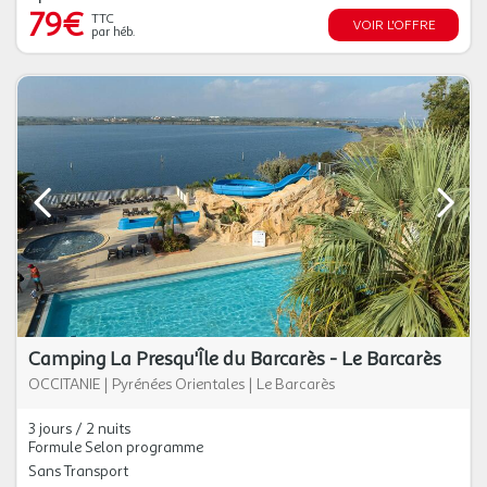
79€
TTC
VOIR L'OFFRE
par héb.
Camping La Presqu'Île du Barcarès - Le Barcarès
OCCITANIE
|
Pyrénées Orientales
|
Le Barcarès
3 jours / 2 nuits
Formule Selon programme
Sans Transport