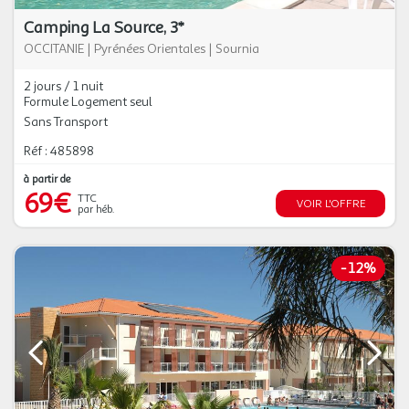
Camping La Source, 3*
OCCITANIE
|
Pyrénées Orientales
|
Sournia
2 jours / 1 nuit
Formule Logement seul
Sans Transport
Réf : 485898
à partir de
69€
TTC
VOIR L'OFFRE
par héb.
-
12%