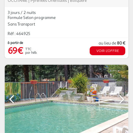
OCCITANIE
|
Pyrénées Orientales
|
Bolquère
3 jours / 2 nuits
Formule Selon programme
Sans Transport
Réf : 464925
à partir de
au lieu de
80 €
69€
TTC
VOIR L'OFFRE
par héb.