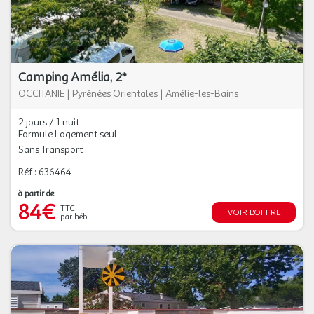
Camping Amélia, 2*
OCCITANIE
|
Pyrénées Orientales
|
Amélie-les-Bains
2 jours / 1 nuit
Formule Logement seul
Sans Transport
Réf : 636464
à partir de
84€
TTC
VOIR L'OFFRE
par héb.