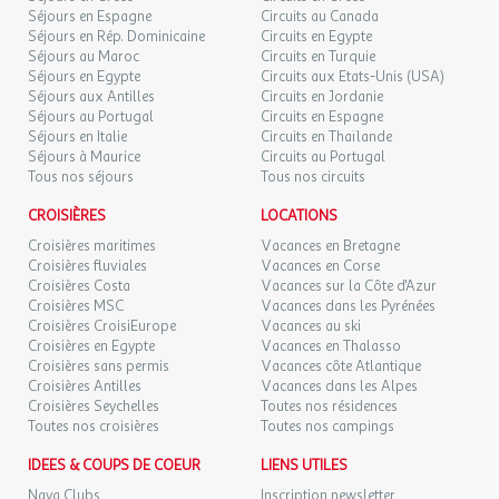
Séjours en Espagne
Circuits au Canada
Séjours en Rép. Dominicaine
Circuits en Egypte
Séjours au Maroc
Circuits en Turquie
Séjours en Egypte
Circuits aux Etats-Unis (USA)
Séjours aux Antilles
Circuits en Jordanie
Séjours au Portugal
Circuits en Espagne
Séjours en Italie
Circuits en Thaïlande
Séjours à Maurice
Circuits au Portugal
Tous nos séjours
Tous nos circuits
CROISIÈRES
LOCATIONS
Croisières maritimes
Vacances en Bretagne
Croisières fluviales
Vacances en Corse
Croisières Costa
Vacances sur la Côte d'Azur
Croisières MSC
Vacances dans les Pyrénées
Croisières CroisiEurope
Vacances au ski
Croisières en Egypte
Vacances en Thalasso
Croisières sans permis
Vacances côte Atlantique
Croisières Antilles
Vacances dans les Alpes
Croisières Seychelles
Toutes nos résidences
Toutes nos croisières
Toutes nos campings
IDEES & COUPS DE COEUR
LIENS UTILES
Naya Clubs
Inscription newsletter