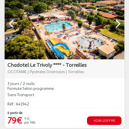
Chadotel Le Trivoly **** - Torreilles
OCCITANIE
|
Pyrénées Orientales
|
Torreilles
3 jours / 2 nuits
Formule Selon programme
Sans Transport
Réf : 641942
à partir de
79€
TTC
VOIR L'OFFRE
par héb.