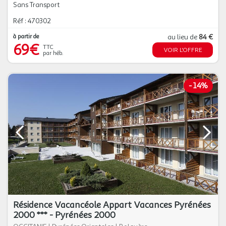
Sans Transport
Réf : 470302
à partir de
au lieu de
84 €
69€
TTC
VOIR L'OFFRE
par héb.
-
14%
Résidence Vacancéole Appart Vacances Pyrénées
2000 *** - Pyrénées 2000