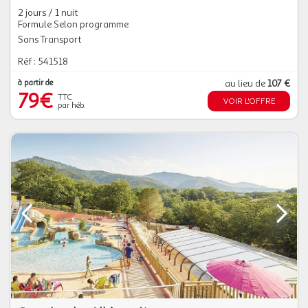
2 jours / 1 nuit
Formule Selon programme
Sans Transport
Réf : 541518
à partir de
au lieu de
107 €
79€
TTC
VOIR L'OFFRE
par héb.