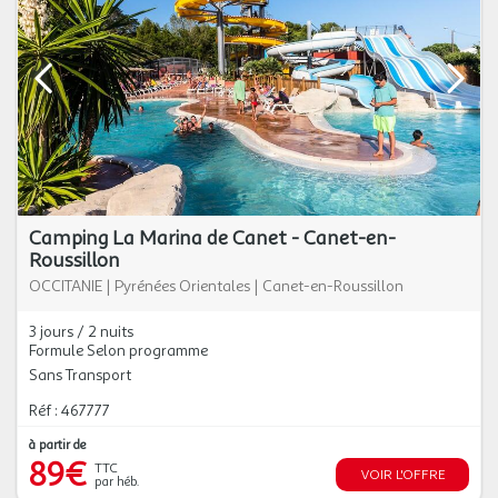
Camping La Marina de Canet - Canet-en-
Roussillon
OCCITANIE
|
Pyrénées Orientales
|
Canet-en-Roussillon
3 jours / 2 nuits
Formule Selon programme
Sans Transport
Réf : 467777
à partir de
89€
TTC
VOIR L'OFFRE
par héb.