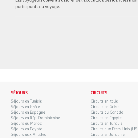
Les voyageurs doivent s'assurer de l'exactitude des identités (no
participants au voyage.
SÉJOURS
CIRCUITS
Séjours en Tunisie
Circuits en Italie
Séjours en Grèce
Circuits en Grèce
Séjours en Espagne
Circuits au Canada
Séjours en Rép. Dominicaine
Circuits en Egypte
Séjours au Maroc
Circuits en Turquie
Séjours en Egypte
Circuits aux Etats-Unis (US
Séjours aux Antilles
Circuits en Jordanie