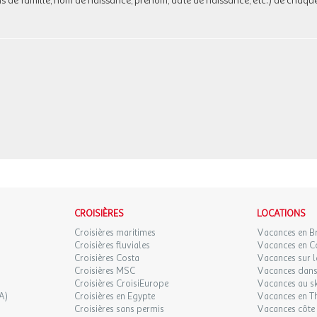
ms de famille, nom de naissance, prénom, date de naissance, etc.) de chaqu
CROISIÈRES
LOCATIONS
Croisières maritimes
Vacances en B
Croisières fluviales
Vacances en C
Croisières Costa
Vacances sur l
Croisières MSC
Vacances dans 
Croisières CroisiEurope
Vacances au sk
A)
Croisières en Egypte
Vacances en T
Croisières sans permis
Vacances côte 