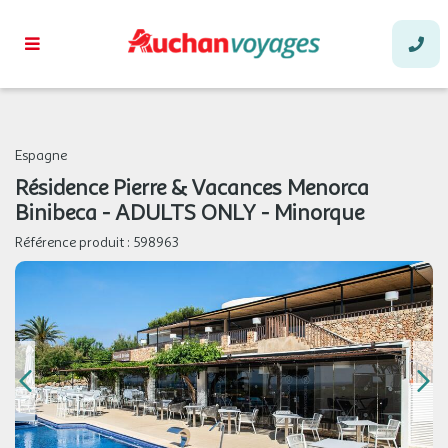
Espagne
Résidence Pierre & Vacances Menorca
Binibeca - ADULTS ONLY - Minorque
Référence produit :
598963
sept. 2026
LUN.
449 €
/hébergement
Retour le
21
23/09/2026
SEPT.
MAR.
449 €
/hébergement
Retour le
22
24/09/2026
SEPT.