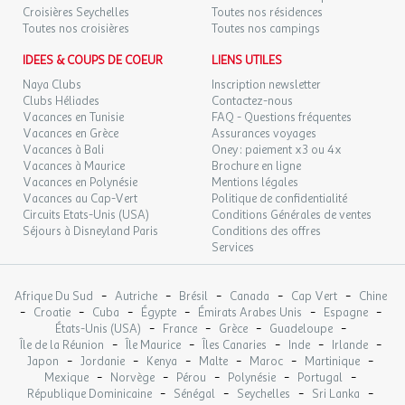
Nombre de chambres : 1
Croisières Seychelles
Toutes nos résidences
Nombre de lit double : 1
Toutes nos croisières
Toutes nos campings
Nombre de pièces : 0
Nombre Salle de bain : 1
IDEES & COUPS DE COEUR
LIENS UTILES
Surface (m²) : 30
Naya Clubs
Inscription newsletter
Télévision
Clubs Héliades
Contactez-nous
Vue : mer .
Vacances en Tunisie
FAQ - Questions fréquentes
Vacances en Grèce
Assurances voyages
Vacances à Bali
Oney : paiement x3 ou 4x
Junior Suite 2 personnes - Terrasse ou balcon - Petit-
Vacances à Maurice
Brochure en ligne
déjeuner inclus
Vacances en Polynésie
Mentions légales
Vacances au Cap-Vert
Politique de confidentialité
Chambre Double dans un établissement adults only :
Circuits Etats-Unis (USA)
Conditions Générales de ventes
Séjours à Disneyland Paris
Conditions des offres
Espace séjour.
Services
Chambre avec lit double.
Salle de bains et WC.
-
-
-
-
-
Afrique Du Sud
Autriche
Brésil
Canada
Cap Vert
Chine
-
-
-
-
-
-
Croatie
Cuba
Égypte
Émirats Arabes Unis
Espagne
-
-
-
-
États-Unis (USA)
France
Grèce
Guadeloupe
-
-
-
-
-
L'équipement comprend une baignoire à hydromassages, la
Île de la Réunion
Île Maurice
Îles Canaries
Inde
Irlande
-
-
-
-
-
-
Japon
Jordanie
Kenya
Malte
Maroc
Martinique
climatisation, une bouilloire, un coffre-fort, individuel, un mini-
-
-
-
-
-
Mexique
Norvège
Pérou
Polynésie
Portugal
bar, un sèche-cheveux et une télévision (avec chaînes nationales
-
-
-
-
République Dominicaine
Sénégal
Seychelles
Sri Lanka
et internationales).