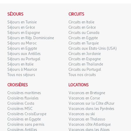
de France, il est impératif de privilégier l'utilisation de pièces
Nombre de pièces : 0
d'identité officielles en cours de validité. Dans le cas contraire,
Nombre Salle de bain : 1
l'agence et le voyagiste ne pourraient être considérés comme
Surface (m²) : 28
SÉJOURS
CIRCUITS
responsables en cas de refus d'entrée sur le territoire par les
Télévision.
Séjours en Tunisie
Circuits en Italie
autorités locales. L'autorisation de sortie du territoire est
Séjours en Grèce
Circuits en Grèce
nécessaire pour tout mineur voyageant sans l'un de ses parents
Séjours en Espagne
Circuits au Canada
Chambre Double - Terrasse ou Balcon - Vue Mer - Petit-
titulaires de l'autorité parentale.
Séjours en Rép. Dominicaine
Circuits en Egypte
déjeuner inclus
Séjours au Maroc
Circuits en Turquie
Séjours en Egypte
Circuits aux Etats-Unis (USA)
Chambre Double dans un établissement adults only :
Exactitude des identités :
Séjours aux Antilles
Circuits en Jordanie
Les voyageurs doivent s'assurer de l'exactitude des identités
Séjours au Portugal
Circuits en Espagne
Séjour.
(noms de famille, nom de naissance, prénom, date de naissance,
Séjours en Italie
Circuits en Thaïlande
Chambre avec lit double.
etc.) de chaque participants au voyage.
Séjours à Maurice
Circuits au Portugal
Salle de bains ou de douche et WC.
Tous nos séjours
Tous nos circuits
CROISIÈRES
LOCATIONS
Croisières maritimes
Vacances en Bretagne
L'équipement comprend la climatisation, une bouilloire, un
Croisières fluviales
Vacances en Corse
coffre-fort, individuel, un mini-bar, un sèche-cheveux et une
Croisières Costa
Vacances sur la Côte d'Azur
télévision (avec chaînes nationales et internationales).
Croisières MSC
Vacances dans les Pyrénées
Chauffage
Croisières CroisiEurope
Vacances au ski
Climatisation
Croisières en Egypte
Vacances en Thalasso
Croisières sans permis
Vacances côte Atlantique
Cuisine
Croisières Antilles
Vacances dans les Alpes