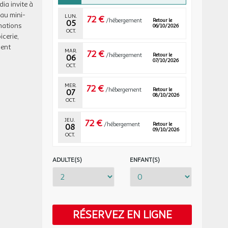
ia invite à
 au mini-
LUN.
72 €
/hébergement
Retour le
05
mations
06/10/2026
OCT.
cerie,
ment
MAR.
72 €
/hébergement
Retour le
06
07/10/2026
OCT.
MER.
72 €
/hébergement
Retour le
07
08/10/2026
OCT.
JEU.
72 €
/hébergement
Retour le
08
09/10/2026
OCT.
LUN.
72 €
/hébergement
Retour le
ADULTE(S)
ENFANT(S)
12
13/10/2026
OCT.
MAR.
72 €
/hébergement
Retour le
13
14/10/2026
OCT.
RÉSERVEZ EN LIGNE
MER.
72 €
Retour le