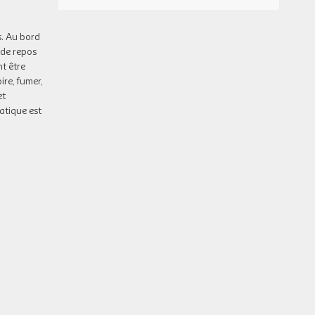
/hébergement
14
15/10/2026
OCT.
s. Au bord
JEU.
72 €
/hébergement
Retour le
15
 de repos
16/10/2026
OCT.
t être
ire, fumer,
DIM.
72 €
et
/hébergement
Retour le
18
19/10/2026
atique est
OCT.
LUN.
72 €
/hébergement
Retour le
19
20/10/2026
OCT.
MAR.
72 €
/hébergement
Retour le
20
21/10/2026
OCT.
MER.
72 €
/hébergement
Retour le
21
22/10/2026
OCT.
JEU.
72 €
/hébergement
Retour le
22
23/10/2026
OCT.