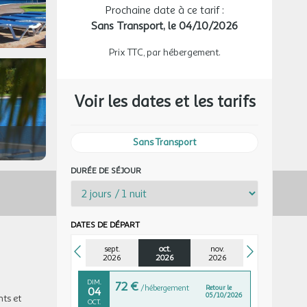
Prochaine date à ce tarif :
Sans Transport,
le 04/10/2026
DIM.
74 €
/hébergement
Retour le
27
28/09/2026
SEPT.
Prix TTC, par hébergement.
LUN.
74 €
/hébergement
Retour le
28
29/09/2026
SEPT.
Voir les dates et les tarifs
MAR.
74 €
/hébergement
Retour le
29
30/09/2026
SEPT.
Sans Transport
MER.
74 €
DURÉE DE SÉJOUR
/hébergement
Retour le
30
01/10/2026
SEPT.
oct. 2026
DATES DE DÉPART
JEU.
74 €
/hébergement
Retour le
01
sept.
oct.
02/10/2026
nov.
OCT.
2026
2026
2026
DIM.
72 €
/hébergement
Retour le
04
05/10/2026
ts et
OCT.