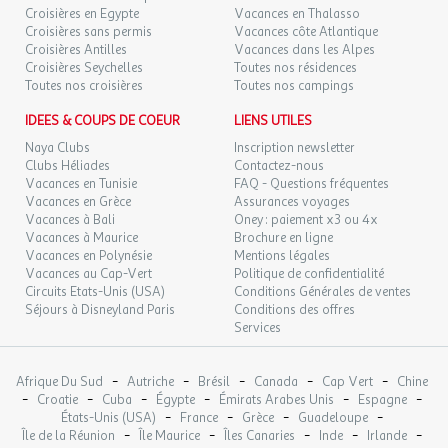
126 €
au lieu de
Dates d'ouverture : Ouvert toute la saison
DÉC.
Croisières en Egypte
Vacances en Thalasso
Supermarché
Croisières sans permis
Vacances côte Atlantique
MAR.
Dates d'ouverture : Ouvert toute la saison
92 €
Croisières Antilles
Vacances dans les Alpes
/hébergement
Retour le
22
23/12/2026
Croisières Seychelles
Toutes nos résidences
Distance : 3km
126 €
au lieu de
DÉC.
Toutes nos croisières
Toutes nos campings
Emplacement : En dehors de l'établissement
MER.
92 €
IDEES & COUPS DE COEUR
LIENS UTILES
/hébergement
Retour le
23
24/12/2026
126 €
Situation
au lieu de
DÉC.
Naya Clubs
Inscription newsletter
Clubs Héliades
Contactez-nous
Comment s'y rendre
LUN.
Vacances en Tunisie
FAQ - Questions fréquentes
92 €
/hébergement
Retour le
28
Vacances en Grèce
Assurances voyages
29/12/2026
Modes de transport :
126 €
au lieu de
DÉC.
Vacances à Bali
Oney : paiement x3 ou 4x
Gare
Vacances à Maurice
Brochure en ligne
Distance : 0,5km
MAR.
92 €
Vacances en Polynésie
Mentions légales
/hébergement
Retour le
29
Aéroport
30/12/2026
126 €
Vacances au Cap-Vert
Politique de confidentialité
au lieu de
DÉC.
Distance : 30km
Circuits Etats-Unis (USA)
Conditions Générales de ventes
Ville : Valence
Séjours à Disneyland Paris
Conditions des offres
Services
Nom : Aéroport international de Valence
Animation
-
-
-
-
-
Afrique Du Sud
Autriche
Brésil
Canada
Cap Vert
Chine
-
-
-
-
-
-
Croatie
Cuba
Égypte
Émirats Arabes Unis
Espagne
Infos supplémentaires animations :
Animations proposées le
-
-
-
-
États-Unis (USA)
France
Grèce
Guadeloupe
weekend.
-
-
-
-
-
Île de la Réunion
Île Maurice
Îles Canaries
Inde
Irlande