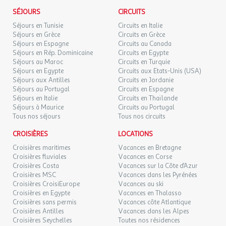
l'agence et le voyagiste ne pourraient être considérés comme
SÉJOURS
CIRCUITS
- Plongée (en 1.6 km)
responsables en cas de refus d'entrée sur le territoire par les
Séjours en Tunisie
Circuits en Italie
- Equitation (en 6 km)
autorités locales. L'autorisation de sortie du territoire est
Séjours en Grèce
Circuits en Grèce
- Randonnée (en 1 km)
nécessaire pour tout mineur voyageant sans l'un de ses parents
Séjours en Espagne
Circuits au Canada
titulaires de l'autorité parentale.
Séjours en Rép. Dominicaine
Circuits en Egypte
Vous ne risquez pas de vous ennuyer !
Séjours au Maroc
Circuits en Turquie
Séjours en Egypte
Circuits aux Etats-Unis (USA)
Exactitude des identités :
De nombreuses
animations
rythmeront vos vacances.
Séjours aux Antilles
Circuits en Jordanie
Les voyageurs doivent s'assurer de l'exactitude des identités
Séjours au Portugal
Circuits en Espagne
(noms de famille, nom de naissance, prénom, date de naissance,
Séjours en Italie
Circuits en Thaïlande
En journée :
etc.) de chaque participants au voyage.
Séjours à Maurice
Circuits au Portugal
Tous nos séjours
Tous nos circuits
- Concours sportifs
CROISIÈRES
LOCATIONS
En soirée :
Croisières maritimes
Vacances en Bretagne
Croisières fluviales
Vacances en Corse
- Karaoke
Croisières Costa
Vacances sur la Côte d'Azur
- Spectacle
Croisières MSC
Vacances dans les Pyrénées
Croisières CroisiEurope
Vacances au ski
- Soirée à thème
Croisières en Egypte
Vacances en Thalasso
- Soirées ados
Croisières sans permis
Vacances côte Atlantique
- Mini-disco
Croisières Antilles
Vacances dans les Alpes
Croisières Seychelles
Toutes nos résidences