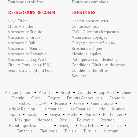
Préparez-vous pour des vacances sportives et ludiques !
Toutes nos croisières
Toutes nos campings
IDEES & COUPS DE COEUR
LIENS UTILES
De multiples
services
pratiques sont proposés.
Naya Clubs
Inscription newsletter
Clubs Héliades
Contactez-nous
Vacances en Tunisie
FAQ - Questions fréquentes
Pour vous restaurer :
Vacances en Grèce
Assurances voyages
Vacances à Bali
Oney : paiement x3 ou 4x
- Petit déjeuner
Vacances à Maurice
Brochure en ligne
- Snack
Vacances en Polynésie
Mentions légales
- Bar
Vacances au Cap-Vert
Politique de confidentialité
Circuits Etats-Unis (USA)
Conditions Générales de ventes
- Restaurant
Séjours à Disneyland Paris
Conditions des offres
- Epicerie de dépannage
Services
- Plats à emporter
- Dépôt de pain
-
-
-
-
-
Afrique Du Sud
Autriche
Brésil
Canada
Cap Vert
Chine
-
-
-
-
-
-
À disposition :
Croatie
Cuba
Égypte
Émirats Arabes Unis
Espagne
-
-
-
-
États-Unis (USA)
France
Grèce
Guadeloupe
-
-
-
-
-
Île de la Réunion
Île Maurice
Îles Canaries
Inde
Irlande
- Borne Internet / PC à la réception (en supplément)
-
-
-
-
-
-
Japon
Jordanie
Kenya
Malte
Maroc
Martinique
- Location barbecue / plancha (selon disponibilité) (en
-
-
-
-
-
Mexique
Norvège
Pérou
Polynésie
Portugal
supplément)
-
-
-
-
République Dominicaine
Sénégal
Seychelles
Sri Lanka
- Wifi (en supplément)
-
-
-
-
Tanzanie
Thaïlande
Tunisie
Turquie
Vietnam
- Un chien autorisé (hors 1ère et 2ème cat.) (en supplément)