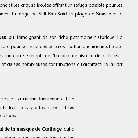
nc et les criques isolées offrent un refuge paisible pour les
ennent la plage de
Sidi Bou Said
, la plage de
Sousse
et la
ues
, qui témoignent de son riche patrimoine historique. La
élèbre pour ses vestiges de la civilisation phénicienne. Le site
est un autre exemple de l'importante histoire de la Tunisie.
et de ses nombreuses contributions à l'architecture, à l'art
icieuse. La
cuisine tunisienne
est un
s frais, tels que les herbes et les
 à l'oeuf.
nal de la musique de Carthage
, qui a
élébrer la musique, la danse et les