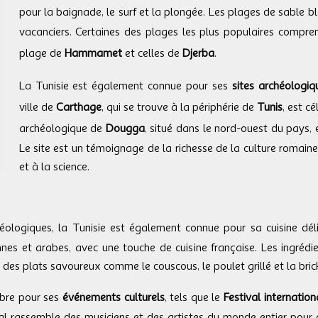
pour la baignade, le surf et la plongée. Les plages de sable bla
vacanciers. Certaines des plages les plus populaires compr
plage de
Hammamet
et celles de
Djerba
.
La Tunisie est également connue pour
ses
sites archéologiq
ville de
Carthage
, qui se trouve à la périphérie de
Tunis
, est c
archéologique de
Dougga
, situé dans le nord-ouest du pays, 
Le site est un témoignage de la richesse de la culture romaine 
et à la science.
éologiques, la Tunisie est également connue pour sa cuisine dél
s et arabes, avec une touche de cuisine française. Les ingrédient
 des plats savoureux comme le couscous, le poulet grillé et la brick
èbre pour ses
événements culturels
, tels que le
Festival internatio
val rassemble des musiciens et des artistes du monde entier pour c