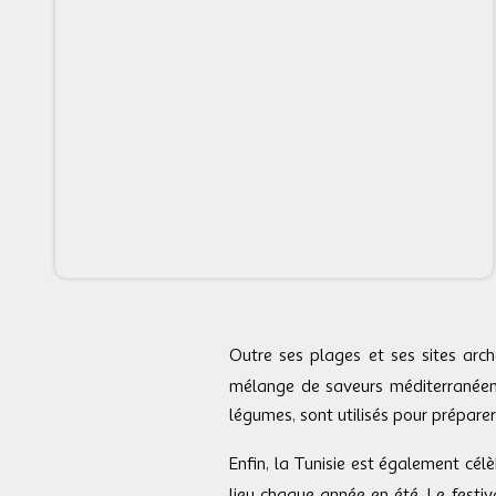
Outre ses plages et ses sites arch
mélange de saveurs méditerranéenne
légumes, sont utilisés pour préparer
Enfin, la Tunisie est également cél
lieu chaque année en été. Le festi