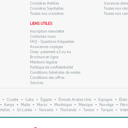
Croisières Antilles
Vacances dans
Croisières Seychelles
Toutes nos rés
Toutes nos croisières
Toutes nos ca
LIENS UTILES
Inscription newsletter
Contactez-nous
FAQ - Questions fréquentes
Assurances voyages
Oney : paiement x3 ou 4x
Brochure en ligne
Mentions légales
Politique de confidentialité
Conditions Générales de ventes
Conditions des offres
Services
-
-
-
-
-
-
Croatie
Cuba
Égypte
Émirats Arabes Unis
Espagne
États
-
-
-
-
-
-
-
Kenya
Malte
Maroc
Martinique
Mexique
Norvège
Péro
-
-
-
-
-
-
helles
Sri Lanka
Tanzanie
Thaïlande
Tunisie
Turquie
Viet