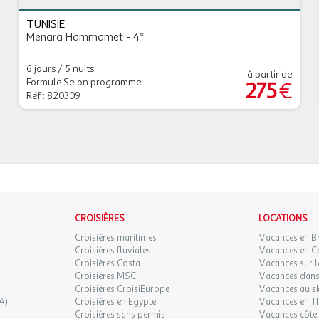
TUNISIE
Menara Hammamet - 4*
6 jours / 5 nuits
à partir de
Formule Selon programme
275
€
Réf : 820309
CROISIÈRES
LOCATIONS
Croisières maritimes
Vacances en B
Croisières fluviales
Vacances en C
Croisières Costa
Vacances sur l
Croisières MSC
Vacances dans 
Croisières CroisiEurope
Vacances au sk
A)
Croisières en Egypte
Vacances en T
Croisières sans permis
Vacances côte 