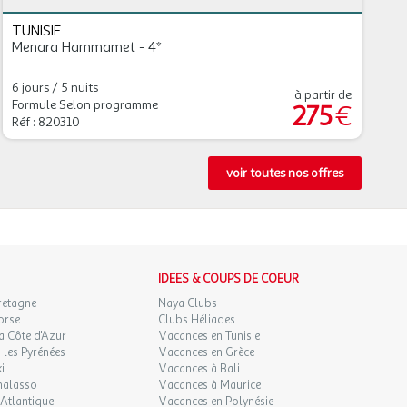
TUNISIE
Menara Hammamet - 4*
6 jours / 5 nuits
à partir de
Formule Selon programme
275
€
Réf : 820310
voir toutes nos offres
IDEES & COUPS DE COEUR
retagne
Naya Clubs
orse
Clubs Héliades
a Côte d'Azur
Vacances en Tunisie
les Pyrénées
Vacances en Grèce
i
Vacances à Bali
halasso
Vacances à Maurice
Atlantique
Vacances en Polynésie