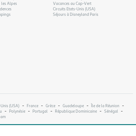
 les Alpes
Vacances au Cap-Vert
idences
Circuits Etats-Unis (USA)
mpings
Séjours à Disneyland Paris
-
-
-
-
-
-Unis (USA)
France
Grèce
Guadeloupe
Île de la Réunion
-
-
-
-
-
u
Polynésie
Portugal
République Dominicaine
Sénégal
nam