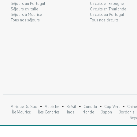
Séjours au Portugal
Circuits en Espagne
Séjours en Italie
Circuits en Thaïlande
Séjours à Maurice
Circuits au Portugal
Tous nos séjours
Tous nos circuits
-
-
-
-
-
Afrique Du Sud
Autriche
Brésil
Canada
Cap Vert
Chine
-
-
-
-
-
Île Maurice
Îles Canaries
Inde
Irlande
Japon
Jordanie
Seyc