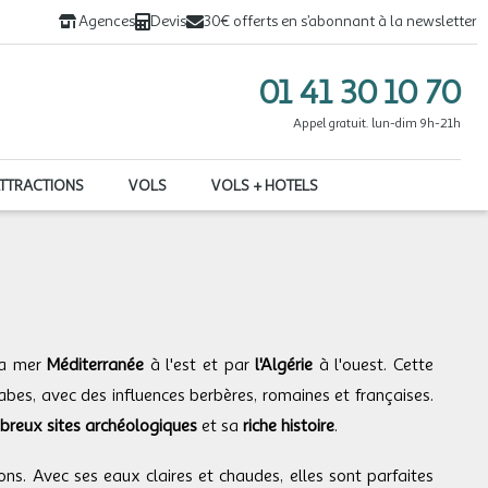
Agences
Devis
30€ offerts en s’abonnant à la newsletter
01 41 30 10 70
Appel gratuit. lun-dim 9h-21h
ATTRACTIONS
VOLS
VOLS + HOTELS
la mer
Méditerranée
à l'est et par
l'Algérie
à l'ouest. Cette
abes, avec des influences berbères, romaines et françaises.
breux sites archéologiques
et sa
riche histoire
.
ons. Avec ses eaux claires et chaudes, elles sont parfaites