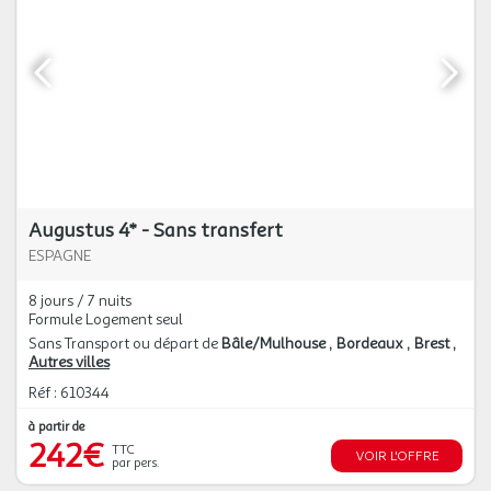
Augustus 4* - Sans transfert
ESPAGNE
8 jours / 7 nuits
Formule Logement seul
Sans Transport ou départ de
Bâle/Mulhouse
Bordeaux
Brest
Autres villes
Réf : 610344
à partir de
242€
TTC
VOIR L'OFFRE
par pers.