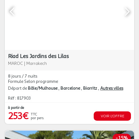
Riad Les Jardins des Lilas
MAROC
|
Marrakech
8 jours / 7 nuits
Formule Selon programme
Départ de
Bâle/Mulhouse
Barcelone
Biarritz
Autres villes
Réf : 817903
à partir de
253€
TTC
VOIR L'OFFRE
par pers.
-
15%