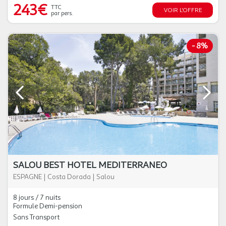
243€
TTC
VOIR L'OFFRE
par pers.
-
8%
SALOU BEST HOTEL MEDITERRANEO
ESPAGNE
|
Costa Dorada
|
Salou
8 jours / 7 nuits
Formule Demi-pension
Sans Transport