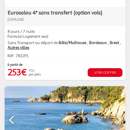
Eurosalou 4* sans transfert (option vols)
ESPAGNE
8 jours / 7 nuits
Formule Logement seul
Sans Transport ou départ de
Bâle/Mulhouse
Bordeaux
Brest
Autres villes
Réf : 781195
à partir de
253€
TTC
VOIR L'OFFRE
par pers.