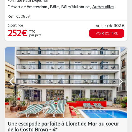
Formule Petit Déjeuner
Départ de
Amsterdam
Bâle
Bâle/Mulhouse
Autres villes
Réf : 630859
à partir de
au lieu de
302 €
252€
TTC
VOIR L'OFFRE
par pers.
Une escapade parfaite à Lloret de Mar au coeur
de la Costa Brava - 4*