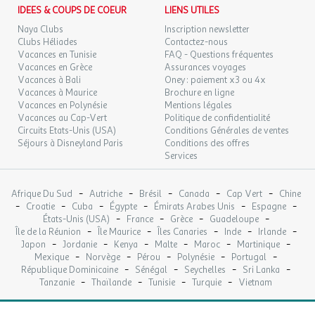
IDEES & COUPS DE COEUR
LIENS UTILES
Naya Clubs
Inscription newsletter
Clubs Héliades
Contactez-nous
Vacances en Tunisie
FAQ - Questions fréquentes
Vacances en Grèce
Assurances voyages
Vacances à Bali
Oney : paiement x3 ou 4x
Vacances à Maurice
Brochure en ligne
Vacances en Polynésie
Mentions légales
Vacances au Cap-Vert
Politique de confidentialité
Circuits Etats-Unis (USA)
Conditions Générales de ventes
Séjours à Disneyland Paris
Conditions des offres
Services
-
-
-
-
-
Afrique Du Sud
Autriche
Brésil
Canada
Cap Vert
Chine
-
-
-
-
-
-
Croatie
Cuba
Égypte
Émirats Arabes Unis
Espagne
-
-
-
-
États-Unis (USA)
France
Grèce
Guadeloupe
-
-
-
-
-
Île de la Réunion
Île Maurice
Îles Canaries
Inde
Irlande
-
-
-
-
-
-
Japon
Jordanie
Kenya
Malte
Maroc
Martinique
-
-
-
-
-
Mexique
Norvège
Pérou
Polynésie
Portugal
-
-
-
-
République Dominicaine
Sénégal
Seychelles
Sri Lanka
-
-
-
-
Tanzanie
Thaïlande
Tunisie
Turquie
Vietnam