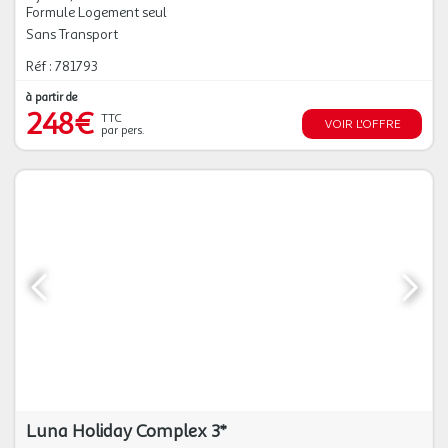
Formule Logement seul
Sans Transport
Réf : 781793
à partir de
248€
TTC
VOIR L'OFFRE
par pers.
Luna Holiday Complex 3*