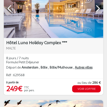
Hôtel Luna Holiday Complex ***
MALTE
8 jours / 7 nuits
Formule Petit Déjeuner
Départ de
Amsterdam
Bâle
Bâle/Mulhouse
Autres villes
Réf : 629568
à partir de
au lieu de
286 €
249€
TTC
VOIR L'OFFRE
par pers.