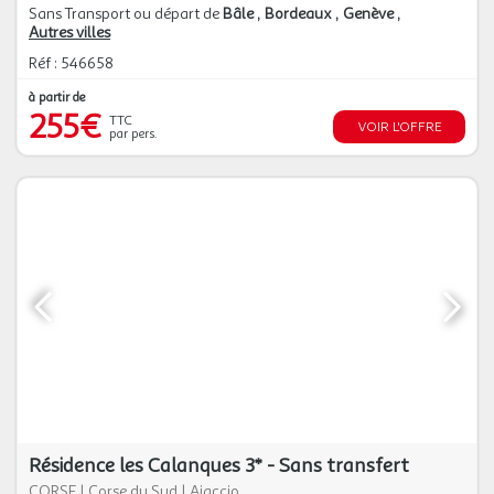
Sans Transport ou départ de
Bâle
Bordeaux
Genève
Autres villes
Réf : 546658
à partir de
255€
TTC
VOIR L'OFFRE
par pers.
Résidence les Calanques 3* - Sans transfert
CORSE
|
Corse du Sud
|
Ajaccio