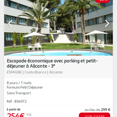
Escapade économique avec parking et petit-
déjeuner à Alicante - 3*
ESPAGNE
|
Costa Blanca
|
Alicante
8 jours / 7 nuits
Formule Petit Déjeuner
Sans Transport
Réf : 804972
à partir de
au lieu de
299 €
254€
TTC
VOIR L'OFFRE