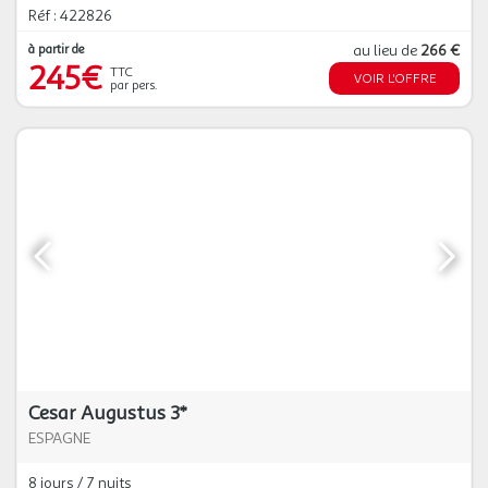
Réf : 422826
à partir de
au lieu de
266 €
245€
TTC
VOIR L'OFFRE
par pers.
Cesar Augustus 3*
ESPAGNE
8 jours / 7 nuits