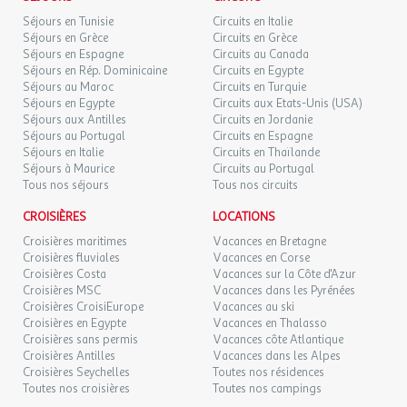
Séjours en Tunisie
Circuits en Italie
Séjours en Grèce
Circuits en Grèce
Séjours en Espagne
Circuits au Canada
Séjours en Rép. Dominicaine
Circuits en Egypte
Séjours au Maroc
Circuits en Turquie
Séjours en Egypte
Circuits aux Etats-Unis (USA)
Séjours aux Antilles
Circuits en Jordanie
Séjours au Portugal
Circuits en Espagne
Séjours en Italie
Circuits en Thaïlande
Séjours à Maurice
Circuits au Portugal
Tous nos séjours
Tous nos circuits
CROISIÈRES
LOCATIONS
Croisières maritimes
Vacances en Bretagne
Croisières fluviales
Vacances en Corse
Croisières Costa
Vacances sur la Côte d'Azur
Croisières MSC
Vacances dans les Pyrénées
Croisières CroisiEurope
Vacances au ski
Croisières en Egypte
Vacances en Thalasso
Croisières sans permis
Vacances côte Atlantique
Croisières Antilles
Vacances dans les Alpes
Croisières Seychelles
Toutes nos résidences
Toutes nos croisières
Toutes nos campings