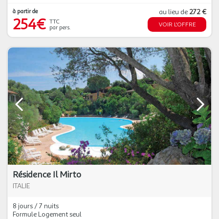
à partir de
au lieu de
272 €
254€
TTC
VOIR L'OFFRE
par pers.
Résidence Il Mirto
ITALIE
8 jours / 7 nuits
Formule Logement seul