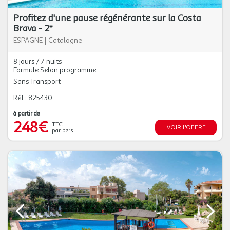
Profitez d'une pause régénérante sur la Costa
Brava - 2*
ESPAGNE
|
Catalogne
8 jours / 7 nuits
Formule Selon programme
Sans Transport
Réf : 825430
à partir de
248€
TTC
VOIR L'OFFRE
par pers.