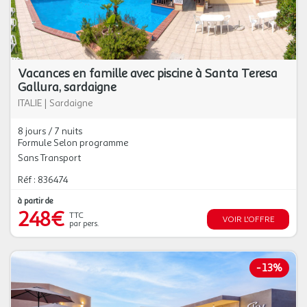
Vacances en famille avec piscine à Santa Teresa
Gallura, sardaigne
ITALIE
|
Sardaigne
8 jours / 7 nuits
Formule Selon programme
Sans Transport
Réf : 836474
à partir de
248€
TTC
VOIR L'OFFRE
par pers.
-
13%