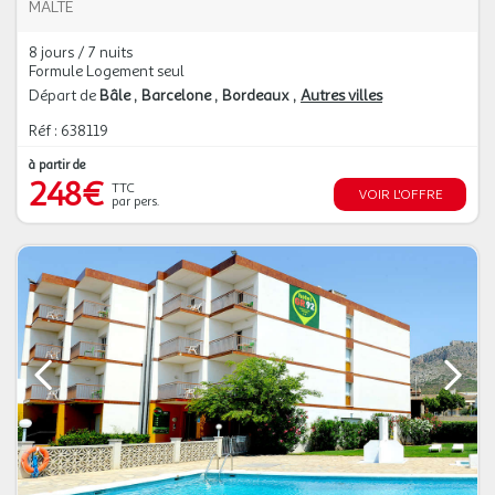
MALTE
8 jours / 7 nuits
Formule Logement seul
Départ de
Bâle
Barcelone
Bordeaux
Autres villes
Réf : 638119
à partir de
248€
TTC
VOIR L'OFFRE
par pers.