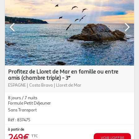
Profitez de Lloret de Mar en famille ou entre
amis (chambre triple) - 3*
ESPAGNE
|
Costa Brava
|
Lloret de Mar
8 jours / 7 nuits
Formule Petit Déjeuner
Sans Transport
Réf : 837475
à partir de
249€
TTC
VOIR L'OFFRE