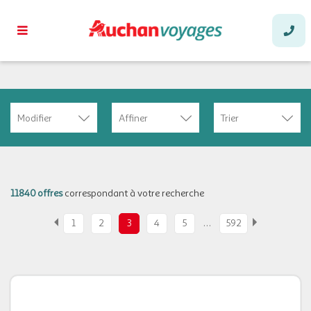
Modifier
Affiner
Trier
11840 offres
correspondant à votre recherche
…
1
2
3
4
5
592