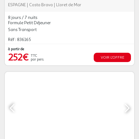
ESPAGNE
|
Costa Brava
|
Lloret de Mar
8 jours / 7 nuits
Formule Petit Déjeuner
Sans Transport
Réf : 836165
à partir de
252€
TTC
VOIR L'OFFRE
par pers.