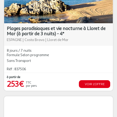
Plages paradisiaques et vie nocturne à Lloret de
Mar (à partir de 3 nuits) - 4*
ESPAGNE
|
Costa Brava
|
Lloret de Mar
8 jours / 7 nuits
Formule Selon programme
Sans Transport
Réf : 837506
à partir de
253€
TTC
VOIR L'OFFRE
par pers.