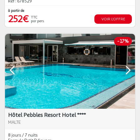
Réf : 678529
à partir de
252€
TTC
VOIR L'OFFRE
par pers.
-
17%
Hôtel Pebbles Resort Hotel ****
MALTE
8 jours / 7 nuits