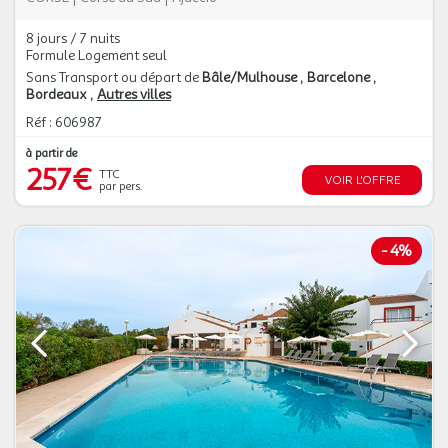
8 jours / 7 nuits
Formule Logement seul
Sans Transport ou départ de
Bâle/Mulhouse
Barcelone
Bordeaux
Autres villes
Réf : 606987
à partir de
257€
TTC
VOIR L'OFFRE
par pers.
-
4%