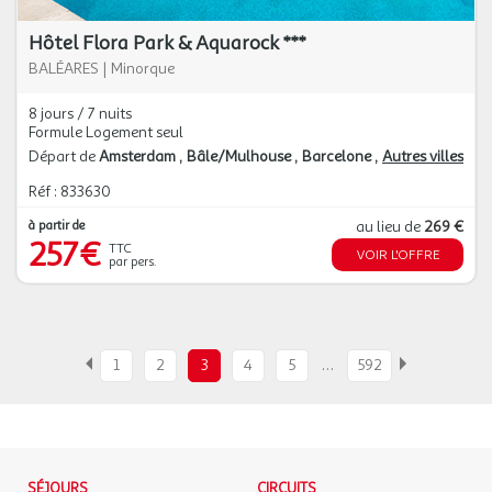
Hôtel Flora Park & Aquarock ***
BALÉARES
|
Minorque
8 jours / 7 nuits
Formule Logement seul
Départ de
Amsterdam
Bâle/Mulhouse
Barcelone
Autres villes
Réf : 833630
à partir de
au lieu de
269 €
257€
TTC
VOIR L'OFFRE
par pers.
…
1
2
3
4
5
592
SÉJOURS
CIRCUITS