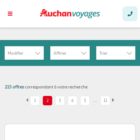
Modifier
Affiner
Trier
215 offres
correspondant à votre recherche
…
1
2
3
4
5
11