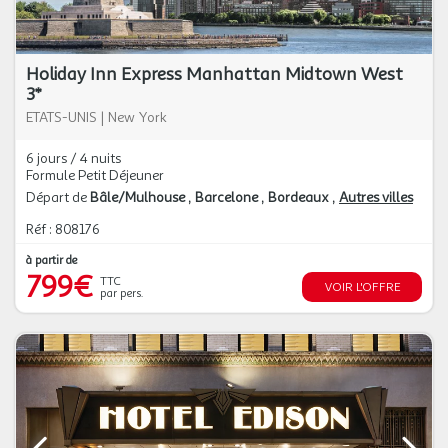
Holiday Inn Express Manhattan Midtown West
3*
ETATS-UNIS
|
New York
6 jours / 4 nuits
Formule Petit Déjeuner
Départ de
Bâle/Mulhouse
Barcelone
Bordeaux
Autres villes
Réf : 808176
à partir de
799€
TTC
VOIR L'OFFRE
par pers.