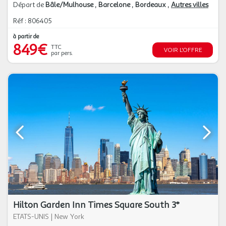
Départ de
Bâle/Mulhouse
Barcelone
Bordeaux
Autres villes
Réf : 806405
à partir de
849€
TTC
VOIR L'OFFRE
par pers.
Hilton Garden Inn Times Square South 3*
ETATS-UNIS
|
New York