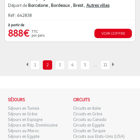
Départ de
Barcelone
Bordeaux
Brest
Autres villes
Réf : 642838
à partir de
888€
TTC
VOIR L'OFFRE
par pers.
…
1
2
3
4
5
11
SÉJOURS
CIRCUITS
Séjours en Tunisie
Circuits en Italie
Séjours en Grèce
Circuits en Grèce
Séjours en Espagne
Circuits au Canada
Séjours en Rép. Dominicaine
Circuits en Egypte
Séjours au Maroc
Circuits en Turquie
Séjours en Egypte
Circuits aux Etats-Unis (USA)