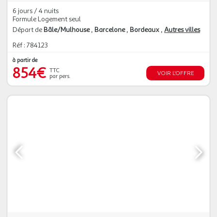
6 jours / 4 nuits
Formule Logement seul
Départ de
Bâle/Mulhouse
Barcelone
Bordeaux
Autres villes
Réf : 784123
à partir de
854€
TTC
VOIR L'OFFRE
par pers.