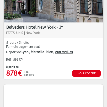
Belvedere Hotel New York - 3*
ETATS-UNIS
|
New York
5 jours / 3 nuits
Formule Logement seul
Départ de
Lyon
Marseille
Nice
Autres villes
Réf : 593974
à partir de
878€
TTC
VOIR L'OFFRE
par pers.