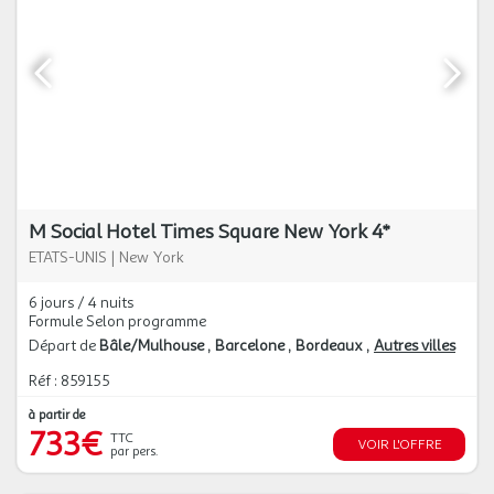
M Social Hotel Times Square New York 4*
ETATS-UNIS
|
New York
6 jours / 4 nuits
Formule Selon programme
Départ de
Bâle/Mulhouse
Barcelone
Bordeaux
Autres villes
Réf : 859155
à partir de
733€
TTC
VOIR L'OFFRE
par pers.