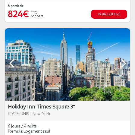
à partir de
824€
TTC
VOIR L'OFFRE
par pers.
Holiday Inn Times Square 3*
ETATS-UNIS
|
New York
6 jours / 4 nuits
Formule Logement seul