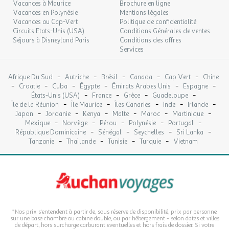
Vacances à Maurice
Brochure en ligne
Vacances en Polynésie
Mentions légales
Vacances au Cap-Vert
Politique de confidentialité
Circuits Etats-Unis (USA)
Conditions Générales de ventes
Séjours à Disneyland Paris
Conditions des offres
Services
-
-
-
-
-
Afrique Du Sud
Autriche
Brésil
Canada
Cap Vert
Chine
-
-
-
-
-
-
Croatie
Cuba
Égypte
Émirats Arabes Unis
Espagne
-
-
-
-
États-Unis (USA)
France
Grèce
Guadeloupe
-
-
-
-
-
Île de la Réunion
Île Maurice
Îles Canaries
Inde
Irlande
-
-
-
-
-
-
Japon
Jordanie
Kenya
Malte
Maroc
Martinique
-
-
-
-
-
Mexique
Norvège
Pérou
Polynésie
Portugal
-
-
-
-
République Dominicaine
Sénégal
Seychelles
Sri Lanka
-
-
-
-
Tanzanie
Thaïlande
Tunisie
Turquie
Vietnam
*Nos prix s'entendent à partir de, sous réserve de disponibilité, prix par personne
sur une base chambre ou cabine double, ou par hébergement - selon dates et villes
de départ, hors surcharge carburant eventuelles et hors frais de dossier. Si votre