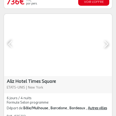
736€
TTC
VOIR L'OFFRE
par pers.
Aliz Hotel Times Square
ETATS-UNIS
|
New York
6 jours / 4 nuits
Formule Selon programme
Départ de
Bâle/Mulhouse
Barcelone
Bordeaux
Autres villes