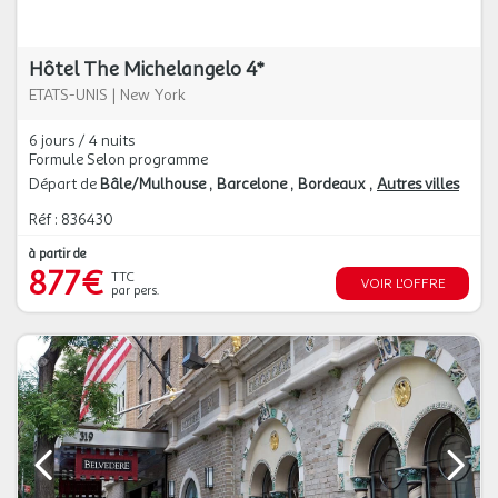
Hôtel The Michelangelo 4*
ETATS-UNIS
|
New York
6 jours / 4 nuits
Formule Selon programme
Départ de
Bâle/Mulhouse
Barcelone
Bordeaux
Autres villes
Réf : 836430
à partir de
877€
TTC
VOIR L'OFFRE
par pers.