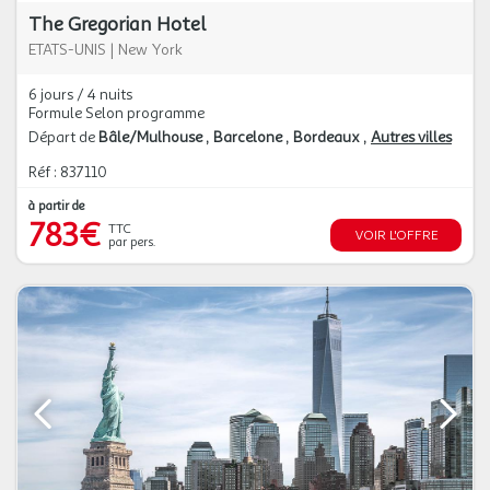
The Gregorian Hotel
ETATS-UNIS
|
New York
6 jours / 4 nuits
Formule Selon programme
Départ de
Bâle/Mulhouse
Barcelone
Bordeaux
Autres villes
Réf : 837110
à partir de
783€
TTC
VOIR L'OFFRE
par pers.