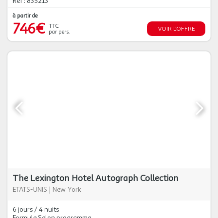
Réf : 835213
à partir de
746€
TTC
VOIR L'OFFRE
par pers.
The Lexington Hotel Autograph Collection
ETATS-UNIS
|
New York
6 jours / 4 nuits
Formule Selon programme