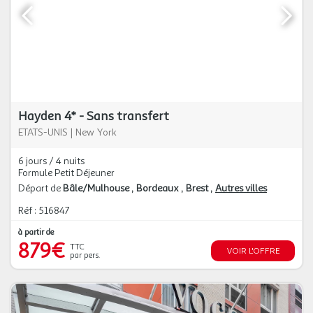
Hayden 4* - Sans transfert
ETATS-UNIS
|
New York
6 jours / 4 nuits
Formule Petit Déjeuner
Départ de
Bâle/Mulhouse
Bordeaux
Brest
Autres villes
Réf : 516847
à partir de
879€
TTC
VOIR L'OFFRE
par pers.