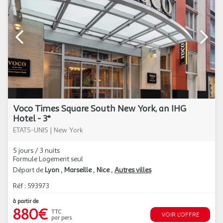
Voco Times Square South New York, an IHG
Hotel - 3*
ETATS-UNIS
|
New York
5 jours / 3 nuits
Formule Logement seul
Départ de
Lyon
Marseille
Nice
Autres villes
Réf : 593973
à partir de
880€
TTC
VOIR L'OFFRE
par pers.