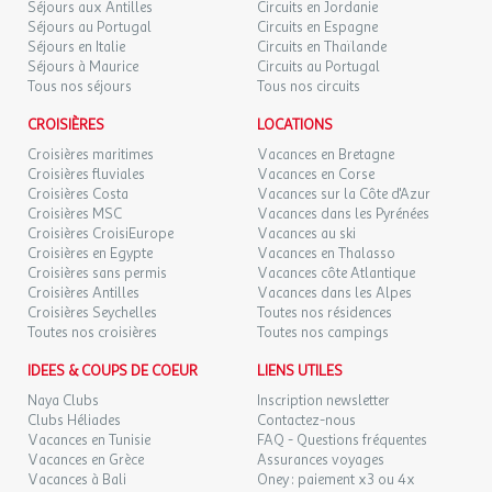
Séjours aux Antilles
Circuits en Jordanie
Séjours au Portugal
Circuits en Espagne
Séjours en Italie
Circuits en Thaïlande
Séjours à Maurice
Circuits au Portugal
Tous nos séjours
Tous nos circuits
CROISIÈRES
LOCATIONS
Croisières maritimes
Vacances en Bretagne
Croisières fluviales
Vacances en Corse
Croisières Costa
Vacances sur la Côte d'Azur
Croisières MSC
Vacances dans les Pyrénées
Croisières CroisiEurope
Vacances au ski
Croisières en Egypte
Vacances en Thalasso
Croisières sans permis
Vacances côte Atlantique
Croisières Antilles
Vacances dans les Alpes
Croisières Seychelles
Toutes nos résidences
Toutes nos croisières
Toutes nos campings
IDEES & COUPS DE COEUR
LIENS UTILES
Naya Clubs
Inscription newsletter
Clubs Héliades
Contactez-nous
Vacances en Tunisie
FAQ - Questions fréquentes
Vacances en Grèce
Assurances voyages
Vacances à Bali
Oney : paiement x3 ou 4x