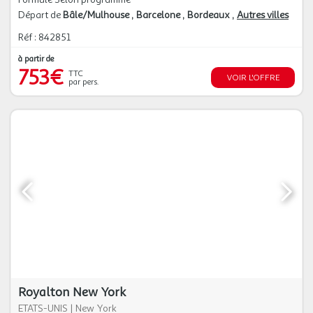
Départ de
Bâle/Mulhouse
Barcelone
Bordeaux
Autres villes
Réf : 842851
à partir de
753€
TTC
VOIR L'OFFRE
par pers.
Royalton New York
ETATS-UNIS
|
New York