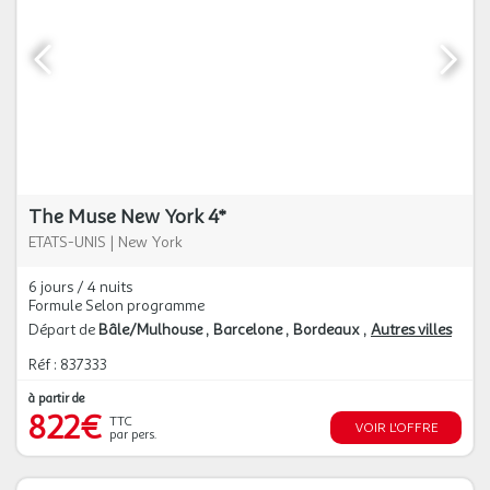
The Muse New York 4*
ETATS-UNIS
|
New York
6 jours / 4 nuits
Formule Selon programme
Départ de
Bâle/Mulhouse
Barcelone
Bordeaux
Autres villes
Réf : 837333
à partir de
822€
TTC
VOIR L'OFFRE
par pers.