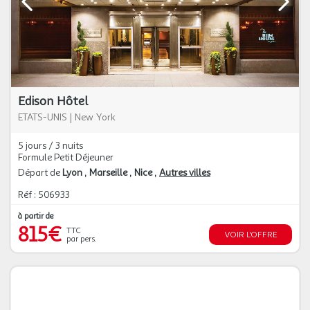
Edison Hôtel
ETATS-UNIS
|
New York
5 jours / 3 nuits
Formule Petit Déjeuner
Départ de
Lyon
Marseille
Nice
Autres villes
Réf : 506933
à partir de
815€
TTC
VOIR L'OFFRE
par pers.