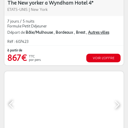
The New yorker a Wyndham Hotel 4*
ETATS-UNIS
|
New York
7 jours / 5 nuits
Formule Petit Déjeuner
Départ de
Bâle/Mulhouse
Bordeaux
Brest
Autres villes
Réf : 607423
à partir de
867€
TTC
VOIR L'OFFRE
par pers.