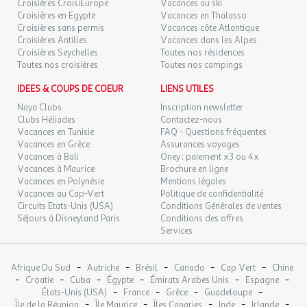
Croisières CroisiEurope
Vacances au ski
Croisières en Egypte
Vacances en Thalasso
Croisières sans permis
Vacances côte Atlantique
Croisières Antilles
Vacances dans les Alpes
Croisières Seychelles
Toutes nos résidences
Toutes nos croisières
Toutes nos campings
IDEES & COUPS DE COEUR
LIENS UTILES
Naya Clubs
Inscription newsletter
Clubs Héliades
Contactez-nous
Vacances en Tunisie
FAQ - Questions fréquentes
Vacances en Grèce
Assurances voyages
Vacances à Bali
Oney : paiement x3 ou 4x
Vacances à Maurice
Brochure en ligne
Vacances en Polynésie
Mentions légales
Vacances au Cap-Vert
Politique de confidentialité
Circuits Etats-Unis (USA)
Conditions Générales de ventes
Séjours à Disneyland Paris
Conditions des offres
Services
-
-
-
-
-
Afrique Du Sud
Autriche
Brésil
Canada
Cap Vert
Chine
-
-
-
-
-
-
Croatie
Cuba
Égypte
Émirats Arabes Unis
Espagne
-
-
-
-
États-Unis (USA)
France
Grèce
Guadeloupe
-
-
-
-
-
Île de la Réunion
Île Maurice
Îles Canaries
Inde
Irlande