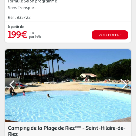
Formule Selon programme
Sans Transport
Réf : 835722
à partir de
199€
TTC
VOIR L'OFFRE
par héb.
Camping de la Plage de Riez*** - Saint-Hilaire-de-
Riez