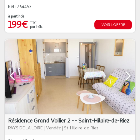
Réf : 764453
à partir de
199€
TTC
VOIR L'OFFRE
par héb.
Résidence Grand Voilier 2 - - Saint-Hilaire-de-Riez
PAYS DE LA LOIRE
|
Vendée
|
St-Hilaire-de-Riez