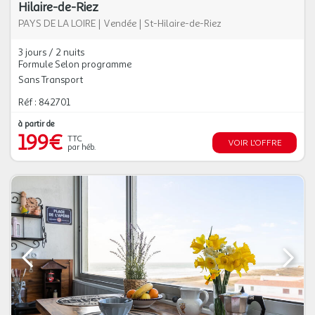
Hilaire-de-Riez
PAYS DE LA LOIRE
|
Vendée
|
St-Hilaire-de-Riez
3 jours / 2 nuits
Formule Selon programme
Sans Transport
Réf : 842701
à partir de
199€
TTC
VOIR L'OFFRE
par héb.