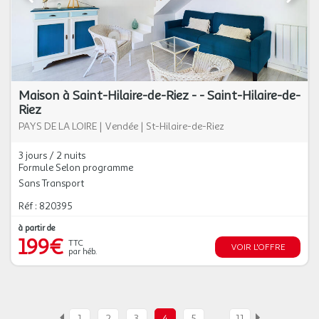
Maison à Saint-Hilaire-de-Riez - - Saint-Hilaire-de-
Riez
PAYS DE LA LOIRE
|
Vendée
|
St-Hilaire-de-Riez
3 jours / 2 nuits
Formule Selon programme
Sans Transport
Réf : 820395
à partir de
199€
TTC
VOIR L'OFFRE
par héb.
…
1
2
3
4
5
11