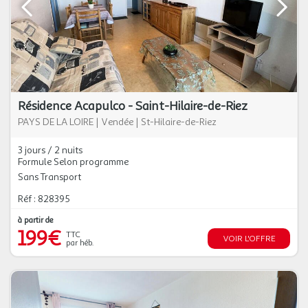
Résidence Acapulco - Saint-Hilaire-de-Riez
PAYS DE LA LOIRE
|
Vendée
|
St-Hilaire-de-Riez
3 jours / 2 nuits
Formule Selon programme
Sans Transport
Réf : 828395
à partir de
199€
TTC
VOIR L'OFFRE
par héb.