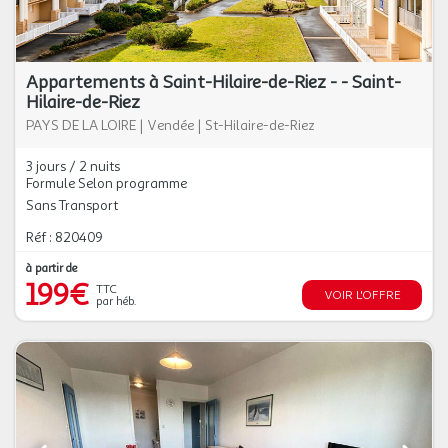
Appartements à Saint-Hilaire-de-Riez - - Saint-
Hilaire-de-Riez
PAYS DE LA LOIRE
|
Vendée
|
St-Hilaire-de-Riez
3 jours / 2 nuits
Formule Selon programme
Sans Transport
Réf : 820409
à partir de
199€
TTC
VOIR L'OFFRE
par héb.