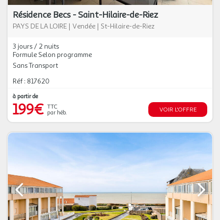
Résidence Becs - Saint-Hilaire-de-Riez
PAYS DE LA LOIRE
|
Vendée
|
St-Hilaire-de-Riez
3 jours / 2 nuits
Formule Selon programme
Sans Transport
Réf : 817620
à partir de
199€
TTC
VOIR L'OFFRE
par héb.