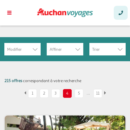
Modifier
Affiner
Trier
215 offres
correspondant à votre recherche
…
1
2
3
4
5
11