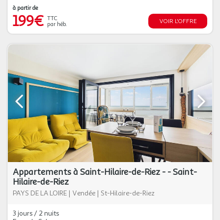
à partir de
199€
TTC
VOIR L'OFFRE
par héb.
Appartements à Saint-Hilaire-de-Riez - - Saint-
Hilaire-de-Riez
PAYS DE LA LOIRE
|
Vendée
|
St-Hilaire-de-Riez
3 jours / 2 nuits