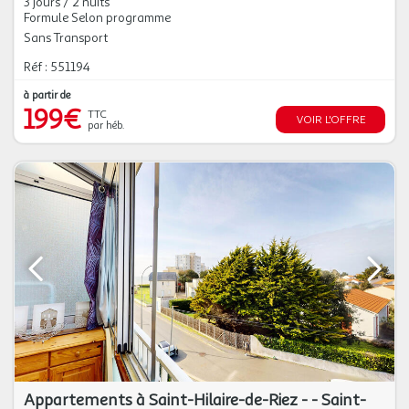
3 jours / 2 nuits
Formule Selon programme
Sans Transport
Réf : 551194
à partir de
199€
TTC
VOIR L'OFFRE
par héb.
Appartements à Saint-Hilaire-de-Riez - - Saint-