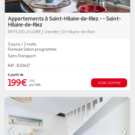
Appartements à Saint-Hilaire-de-Riez - - Saint-
Hilaire-de-Riez
PAYS DE LA LOIRE
|
Vendée
|
St-Hilaire-de-Riez
3 jours / 2 nuits
Formule Selon programme
Sans Transport
Réf : 820417
à partir de
199€
TTC
VOIR L'OFFRE
par héb.