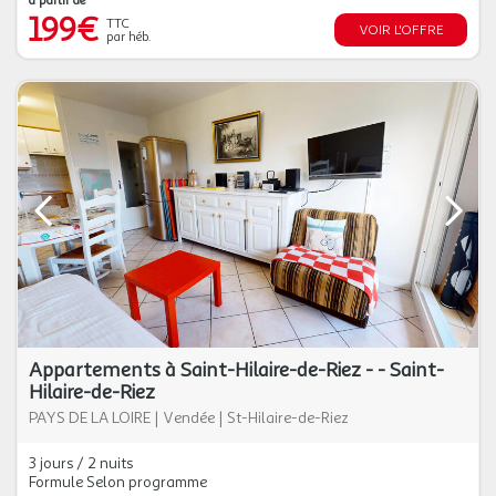
à partir de
199€
TTC
VOIR L'OFFRE
par héb.
Appartements à Saint-Hilaire-de-Riez - - Saint-
Hilaire-de-Riez
PAYS DE LA LOIRE
|
Vendée
|
St-Hilaire-de-Riez
3 jours / 2 nuits
Formule Selon programme