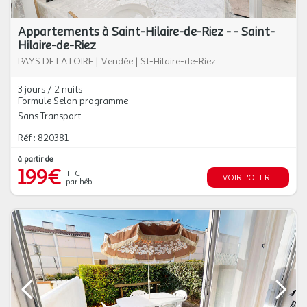
Appartements à Saint-Hilaire-de-Riez - - Saint-
Hilaire-de-Riez
PAYS DE LA LOIRE
|
Vendée
|
St-Hilaire-de-Riez
3 jours / 2 nuits
Formule Selon programme
Sans Transport
Réf : 820381
à partir de
199€
TTC
VOIR L'OFFRE
par héb.