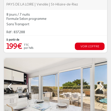
PAYS DE LA LOIRE
|
Vendée
|
St-Hilaire-de-Riez
8 jours / 7 nuits
Formule Selon programme
Sans Transport
Réf : 837288
à partir de
199€
TTC
VOIR L'OFFRE
par héb.