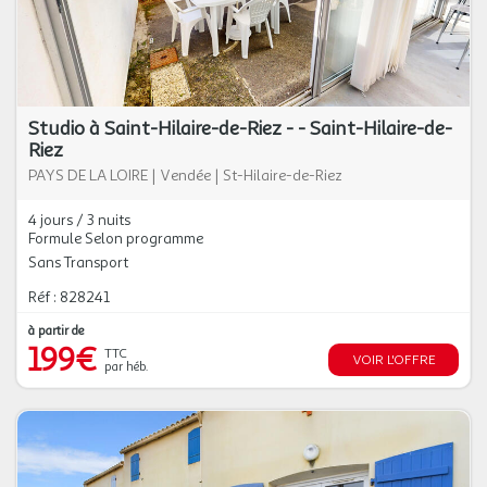
Studio à Saint-Hilaire-de-Riez - - Saint-Hilaire-de-
Riez
PAYS DE LA LOIRE
|
Vendée
|
St-Hilaire-de-Riez
4 jours / 3 nuits
Formule Selon programme
Sans Transport
Réf : 828241
à partir de
199€
TTC
VOIR L'OFFRE
par héb.