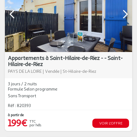
Appartements à Saint-Hilaire-de-Riez - - Saint-
Hilaire-de-Riez
PAYS DE LA LOIRE
|
Vendée
|
St-Hilaire-de-Riez
3 jours / 2 nuits
Formule Selon programme
Sans Transport
Réf : 820393
à partir de
199€
TTC
VOIR L'OFFRE
par héb.