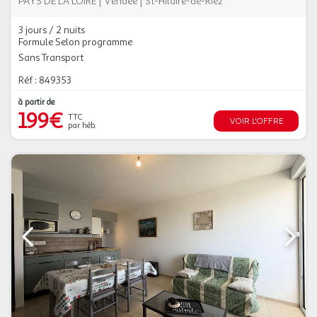
PAYS DE LA LOIRE
|
Vendée
|
St-Hilaire-de-Riez
3 jours / 2 nuits
Formule Selon programme
Sans Transport
Réf : 849353
à partir de
199€
TTC
VOIR L'OFFRE
par héb.