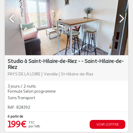
Studio à Saint-Hilaire-de-Riez - - Saint-Hilaire-de-
Riez
PAYS DE LA LOIRE
|
Vendée
|
St-Hilaire-de-Riez
3 jours / 2 nuits
Formule Selon programme
Sans Transport
Réf : 828392
à partir de
199€
TTC
VOIR L'OFFRE
par héb.