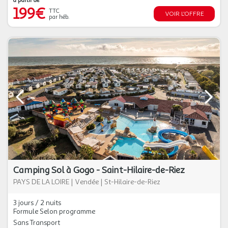
à partir de
199€
TTC
VOIR L'OFFRE
par héb.
Camping Sol à Gogo - Saint-Hilaire-de-Riez
PAYS DE LA LOIRE
|
Vendée
|
St-Hilaire-de-Riez
3 jours / 2 nuits
Formule Selon programme
Sans Transport