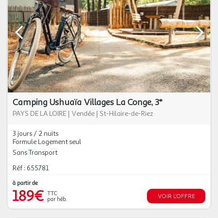
Camping Ushuaïa Villages La Conge, 3*
PAYS DE LA LOIRE
|
Vendée
|
St-Hilaire-de-Riez
3 jours / 2 nuits
Formule Logement seul
Sans Transport
Réf : 655781
à partir de
189€
TTC
VOIR L'OFFRE
par héb.