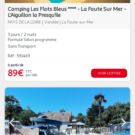
Camping Les Flots Bleus **** - La Faute Sur Mer -
L'Aiguillon la Presqu'ile
PAYS DE LA LOIRE
|
Vendée
|
La Faute-sur-Mer
3 jours / 2 nuits
Formule Selon programme
Sans Transport
Réf : 591469
à partir de
89€
TTC
VOIR L'OFFRE
par héb.