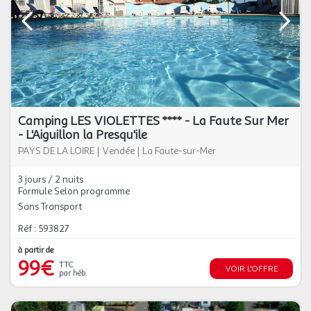
Camping LES VIOLETTES **** - La Faute Sur Mer
- L'Aiguillon la Presqu'ile
PAYS DE LA LOIRE
|
Vendée
|
La Faute-sur-Mer
3 jours / 2 nuits
Formule Selon programme
Sans Transport
Réf : 593827
à partir de
99€
TTC
VOIR L'OFFRE
par héb.