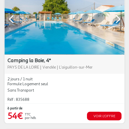
Camping la Baie, 4*
PAYS DE LA LOIRE
|
Vendée
|
L'aiguillon-sur-Mer
2 jours / 1 nuit
Formule Logement seul
Sans Transport
Réf : 835688
à partir de
54€
TTC
VOIR L'OFFRE
par héb.