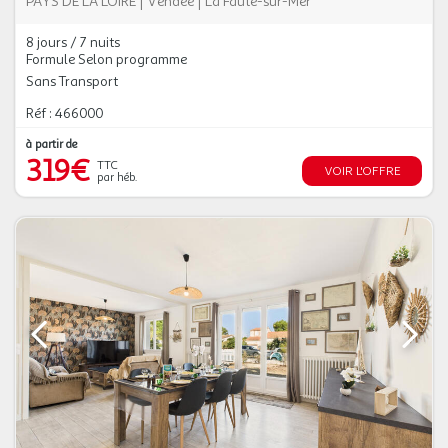
PAYS DE LA LOIRE
|
Vendée
|
La Faute-sur-Mer
8 jours / 7 nuits
Formule Selon programme
Sans Transport
Réf : 466000
à partir de
319€
TTC
VOIR L'OFFRE
par héb.