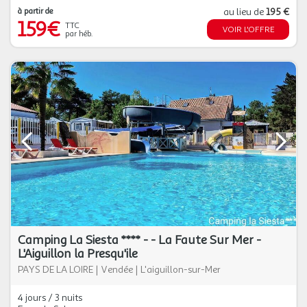
à partir de
au lieu de
195 €
159€
TTC
VOIR L'OFFRE
par héb.
Camping La Siesta **** - - La Faute Sur Mer -
L'Aiguillon la Presqu'ile
PAYS DE LA LOIRE
|
Vendée
|
L'aiguillon-sur-Mer
4 jours / 3 nuits