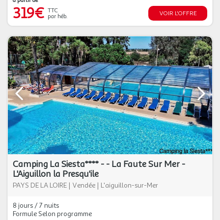
à partir de
319€
TTC
VOIR L'OFFRE
par héb.
Camping La Siesta**** - - La Faute Sur Mer -
L'Aiguillon la Presqu'ile
PAYS DE LA LOIRE
|
Vendée
|
L'aiguillon-sur-Mer
8 jours / 7 nuits
Formule Selon programme