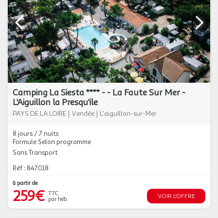
Camping La Siesta **** - - La Faute Sur Mer -
L'Aiguillon la Presqu'ile
PAYS DE LA LOIRE
|
Vendée
|
L'aiguillon-sur-Mer
8 jours / 7 nuits
Formule Selon programme
Sans Transport
Réf : 847018
à partir de
259€
TTC
VOIR L'OFFRE
par héb.