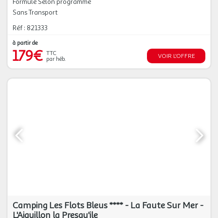
Formule Selon programme
Sans Transport
Réf : 821333
à partir de
179€
TTC
VOIR L'OFFRE
par héb.
Camping Les Flots Bleus **** - La Faute Sur Mer -
L'Aiguillon la Presqu'ile