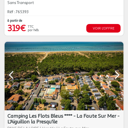
Sans Transport
Réf : 765393
à partir de
319€
TTC
VOIR L'OFFRE
par héb.
Camping Les Flots Bleus **** - La Faute Sur Mer -
L'Aiguillon la Presqu'ile