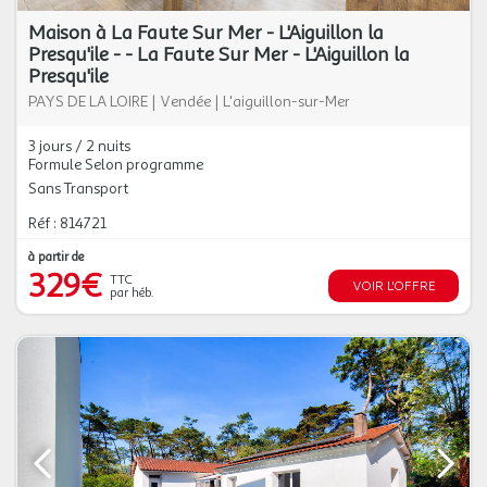
Maison à La Faute Sur Mer - L'Aiguillon la
Presqu'ile - - La Faute Sur Mer - L'Aiguillon la
Presqu'ile
PAYS DE LA LOIRE
|
Vendée
|
L'aiguillon-sur-Mer
3 jours / 2 nuits
Formule Selon programme
Sans Transport
Réf : 814721
à partir de
329€
TTC
VOIR L'OFFRE
par héb.