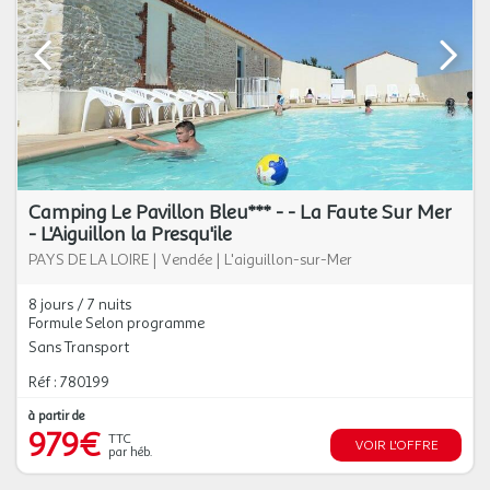
Camping Le Pavillon Bleu*** - - La Faute Sur Mer
- L'Aiguillon la Presqu'ile
PAYS DE LA LOIRE
|
Vendée
|
L'aiguillon-sur-Mer
8 jours / 7 nuits
Formule Selon programme
Sans Transport
Réf : 780199
à partir de
979€
TTC
VOIR L'OFFRE
par héb.