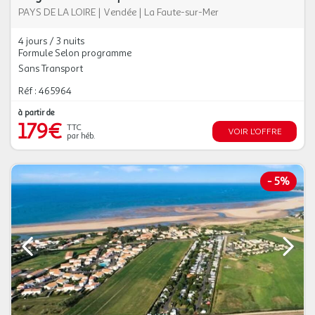
PAYS DE LA LOIRE
|
Vendée
|
La Faute-sur-Mer
4 jours / 3 nuits
Formule Selon programme
Sans Transport
Réf : 465964
à partir de
179€
TTC
VOIR L'OFFRE
par héb.
-
5%