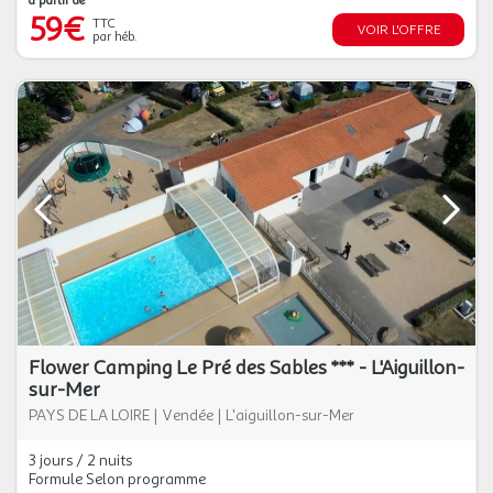
à partir de
59€
TTC
VOIR L'OFFRE
par héb.
Flower Camping Le Pré des Sables *** - L'Aiguillon-
sur-Mer
PAYS DE LA LOIRE
|
Vendée
|
L'aiguillon-sur-Mer
3 jours / 2 nuits
Formule Selon programme