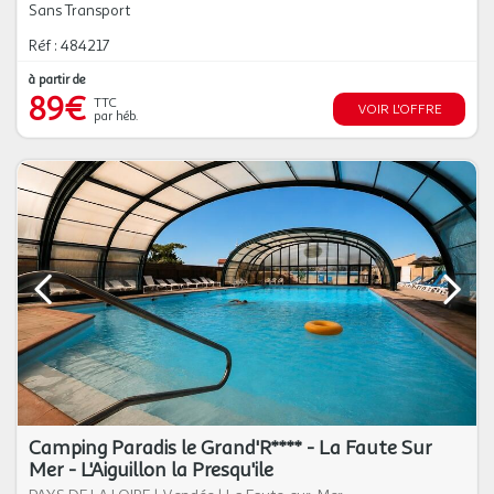
Sans Transport
Réf : 484217
à partir de
89€
TTC
VOIR L'OFFRE
par héb.
Camping Paradis le Grand'R**** - La Faute Sur
Mer - L'Aiguillon la Presqu'ile