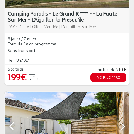
Camping Paradis - Le Grand R **** - - La Faute
Sur Mer - L'Aiguillon la Presqu'ile
PAYS DE LA LOIRE
|
Vendée
|
L'aiguillon-sur-Mer
8 jours / 7 nuits
Formule Selon programme
Sans Transport
Réf : 847014
à partir de
au lieu de
210 €
199€
TTC
VOIR L'OFFRE
par héb.