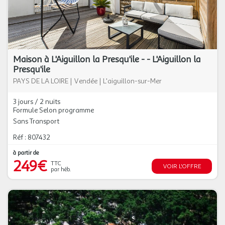
Maison à L'Aiguillon la Presqu'ile - - L'Aiguillon la
Presqu'ile
PAYS DE LA LOIRE
|
Vendée
|
L'aiguillon-sur-Mer
3 jours / 2 nuits
Formule Selon programme
Sans Transport
Réf : 807432
à partir de
249€
TTC
VOIR L'OFFRE
par héb.