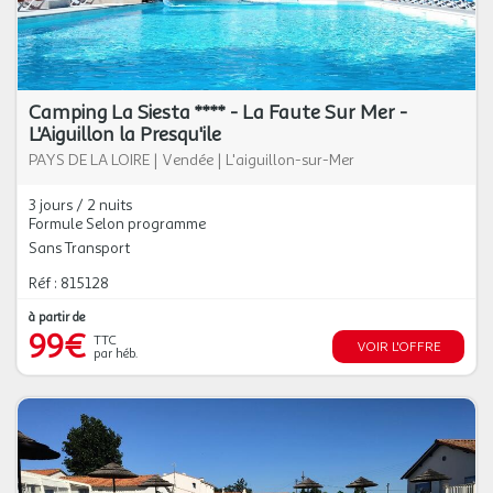
Camping La Siesta **** - La Faute Sur Mer -
L'Aiguillon la Presqu'ile
PAYS DE LA LOIRE
|
Vendée
|
L'aiguillon-sur-Mer
3 jours / 2 nuits
Formule Selon programme
Sans Transport
Réf : 815128
à partir de
99€
TTC
VOIR L'OFFRE
par héb.