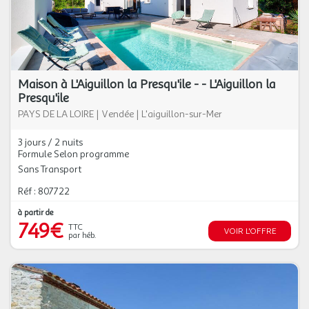
Maison à L'Aiguillon la Presqu'ile - - L'Aiguillon la
Presqu'ile
PAYS DE LA LOIRE
|
Vendée
|
L'aiguillon-sur-Mer
3 jours / 2 nuits
Formule Selon programme
Sans Transport
Réf : 807722
à partir de
749€
TTC
VOIR L'OFFRE
par héb.