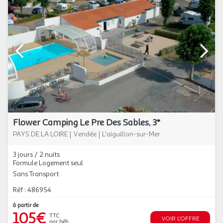
Flower Camping Le Pre Des Sables, 3*
PAYS DE LA LOIRE
|
Vendée
|
L'aiguillon-sur-Mer
3 jours / 2 nuits
Formule Logement seul
Sans Transport
Réf : 486954
à partir de
105€
TTC
VOIR L'OFFRE
par héb.