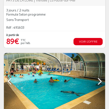
PAYS DE LA LOIRE
|
Vendée
|
La Faute-sur-Mer
3 jours / 2 nuits
Formule Selon programme
Sans Transport
Réf : 491603
à partir de
89€
TTC
VOIR L'OFFRE
par héb.