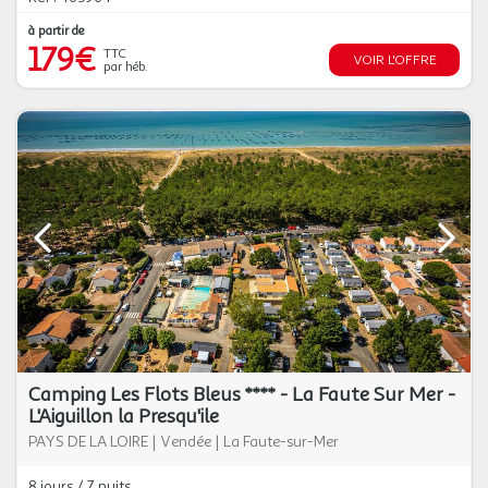
à partir de
179€
TTC
VOIR L'OFFRE
par héb.
Camping Les Flots Bleus **** - La Faute Sur Mer -
L'Aiguillon la Presqu'ile
PAYS DE LA LOIRE
|
Vendée
|
La Faute-sur-Mer
8 jours / 7 nuits