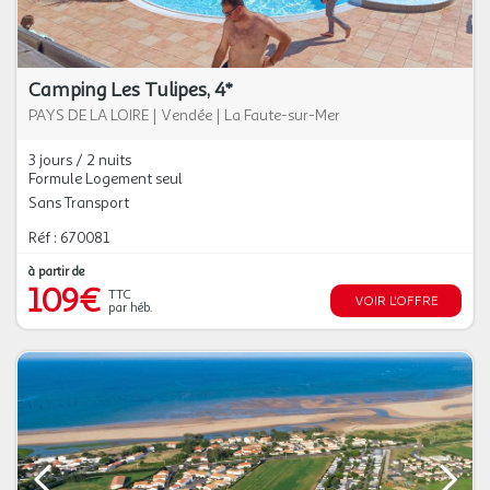
Camping Les Tulipes, 4*
PAYS DE LA LOIRE
|
Vendée
|
La Faute-sur-Mer
3 jours / 2 nuits
Formule Logement seul
Sans Transport
Réf : 670081
à partir de
109€
TTC
VOIR L'OFFRE
par héb.