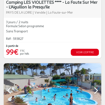
Camping LES VIOLETTES **** - La Faute Sur Mer
- L'Aiguillon la Presqu'ile
PAYS DE LA LOIRE
|
Vendée
|
La Faute-sur-Mer
3 jours / 2 nuits
Formule Selon programme
Sans Transport
Réf : 593827
à partir de
99€
TTC
VOIR L'OFFRE
par héb.