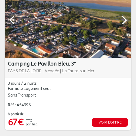
Camping Le Pavillon Bleu, 3*
PAYS DE LA LOIRE
|
Vendée
|
La Faute-sur-Mer
3 jours / 2 nuits
Formule Logement seul
Sans Transport
Réf : 454396
à partir de
67€
TTC
VOIR L'OFFRE
par héb.