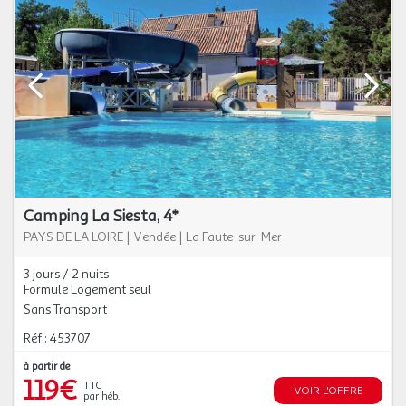
Camping La Siesta, 4*
PAYS DE LA LOIRE
|
Vendée
|
La Faute-sur-Mer
3 jours / 2 nuits
Formule Logement seul
Sans Transport
Réf : 453707
à partir de
119€
TTC
VOIR L'OFFRE
par héb.