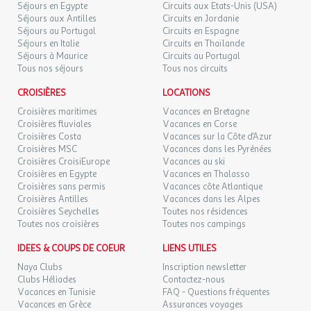
Séjours en Egypte
Circuits aux Etats-Unis (USA)
Séjours aux Antilles
Circuits en Jordanie
Séjours au Portugal
Circuits en Espagne
Séjours en Italie
Circuits en Thaïlande
Séjours à Maurice
Circuits au Portugal
Tous nos séjours
Tous nos circuits
CROISIÈRES
LOCATIONS
Croisières maritimes
Vacances en Bretagne
Croisières fluviales
Vacances en Corse
Croisières Costa
Vacances sur la Côte d'Azur
Croisières MSC
Vacances dans les Pyrénées
Croisières CroisiEurope
Vacances au ski
Croisières en Egypte
Vacances en Thalasso
Croisières sans permis
Vacances côte Atlantique
Croisières Antilles
Vacances dans les Alpes
Croisières Seychelles
Toutes nos résidences
Toutes nos croisières
Toutes nos campings
IDEES & COUPS DE COEUR
LIENS UTILES
Naya Clubs
Inscription newsletter
Clubs Héliades
Contactez-nous
Vacances en Tunisie
FAQ - Questions fréquentes
Vacances en Grèce
Assurances voyages