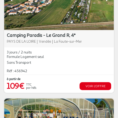
Camping Paradis - Le Grand R, 4*
PAYS DE LA LOIRE
|
Vendée
|
La Faute-sur-Mer
3 jours / 2 nuits
Formule Logement seul
Sans Transport
Réf : 456942
à partir de
109€
TTC
VOIR L'OFFRE
par héb.