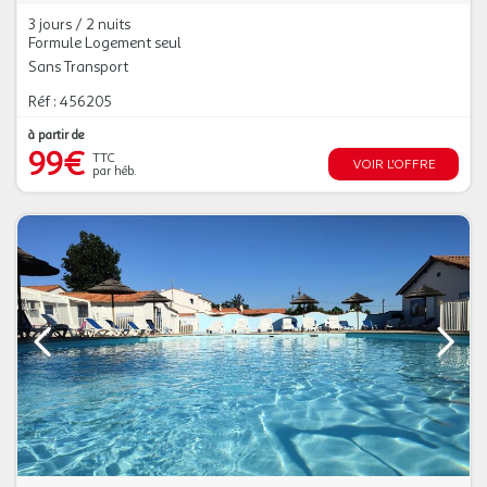
3 jours / 2 nuits
Formule Logement seul
Sans Transport
Réf : 456205
à partir de
99€
TTC
VOIR L'OFFRE
par héb.