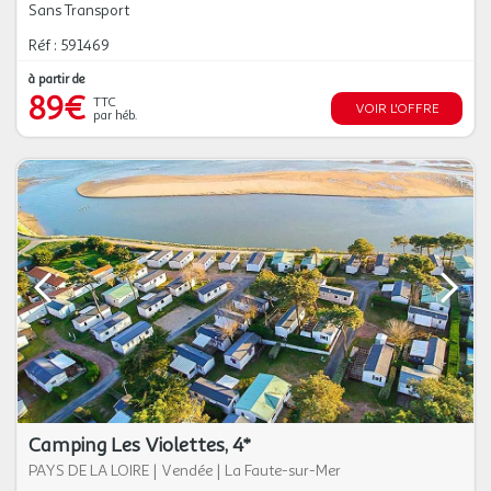
Sans Transport
Réf : 591469
à partir de
89€
TTC
VOIR L'OFFRE
par héb.
Camping Les Violettes, 4*
PAYS DE LA LOIRE
|
Vendée
|
La Faute-sur-Mer