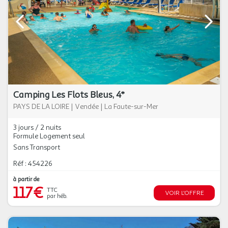
Camping Les Flots Bleus, 4*
PAYS DE LA LOIRE
|
Vendée
|
La Faute-sur-Mer
3 jours / 2 nuits
Formule Logement seul
Sans Transport
Réf : 454226
à partir de
117€
TTC
VOIR L'OFFRE
par héb.