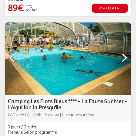
à partir de
89€
TTC
VOIR L'OFFRE
par héb.
Camping Les Flots Bleus **** - La Faute Sur Mer -
L'Aiguillon la Presqu'ile
PAYS DE LA LOIRE
|
Vendée
|
La Faute-sur-Mer
3 jours / 2 nuits
Formule Selon programme