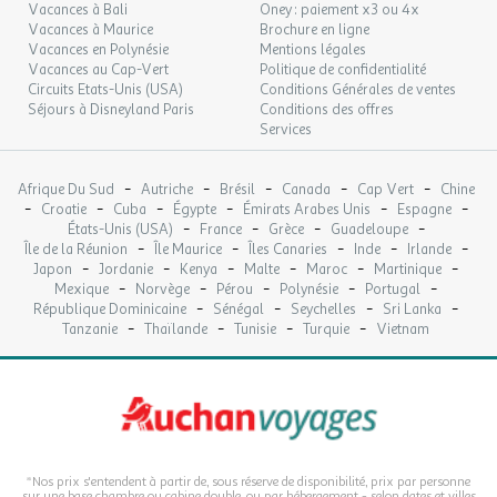
Vacances à Bali
Oney : paiement x3 ou 4x
Vacances à Maurice
Brochure en ligne
Vacances en Polynésie
Mentions légales
Vacances au Cap-Vert
Politique de confidentialité
Circuits Etats-Unis (USA)
Conditions Générales de ventes
Séjours à Disneyland Paris
Conditions des offres
Services
-
-
-
-
-
Afrique Du Sud
Autriche
Brésil
Canada
Cap Vert
Chine
-
-
-
-
-
-
Croatie
Cuba
Égypte
Émirats Arabes Unis
Espagne
-
-
-
-
États-Unis (USA)
France
Grèce
Guadeloupe
-
-
-
-
-
Île de la Réunion
Île Maurice
Îles Canaries
Inde
Irlande
-
-
-
-
-
-
Japon
Jordanie
Kenya
Malte
Maroc
Martinique
-
-
-
-
-
Mexique
Norvège
Pérou
Polynésie
Portugal
-
-
-
-
République Dominicaine
Sénégal
Seychelles
Sri Lanka
-
-
-
-
Tanzanie
Thaïlande
Tunisie
Turquie
Vietnam
*Nos prix s'entendent à partir de, sous réserve de disponibilité, prix par personne
sur une base chambre ou cabine double, ou par hébergement - selon dates et villes