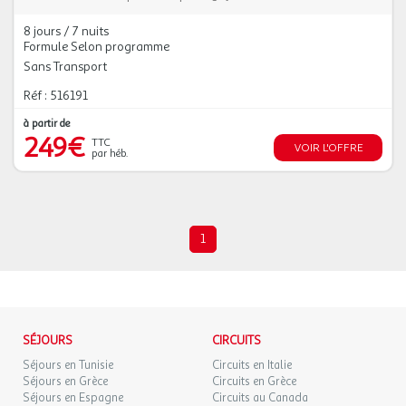
8 jours / 7 nuits
Formule Selon programme
Sans Transport
Réf : 516191
à partir de
249€
TTC
VOIR L'OFFRE
par héb.
1
SÉJOURS
CIRCUITS
Séjours en Tunisie
Circuits en Italie
Séjours en Grèce
Circuits en Grèce
Séjours en Espagne
Circuits au Canada