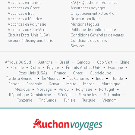
Vacances en Tunisie
FAQ - Questions fréquentes
Vacances en Grèce
Assurances voyages
Vacances à Bali
Oney : paiement x3 ou 4x
Vacances à Maurice
Brochure en ligne
Vacances en Polynésie
Mentions légales
Vacances au Cap-Vert
Politique de confidentialité
Circuits Etats-Unis (USA)
Conditions Générales de ventes
Séjours à Disneyland Paris
Conditions des offres
Services
-
-
-
-
-
Afrique Du Sud
Autriche
Brésil
Canada
Cap Vert
Chine
-
-
-
-
-
-
Croatie
Cuba
Égypte
Émirats Arabes Unis
Espagne
-
-
-
-
États-Unis (USA)
France
Grèce
Guadeloupe
-
-
-
-
-
Île de la Réunion
Île Maurice
Îles Canaries
Inde
Irlande
-
-
-
-
-
-
Japon
Jordanie
Kenya
Malte
Maroc
Martinique
-
-
-
-
-
Mexique
Norvège
Pérou
Polynésie
Portugal
-
-
-
-
République Dominicaine
Sénégal
Seychelles
Sri Lanka
-
-
-
-
Tanzanie
Thaïlande
Tunisie
Turquie
Vietnam