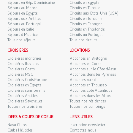
Séjours en Rép. Dominicaine
Circuits en Egypte
Séjours au Maroc
Circuits en Turquie
Séjours en Egypte
Circuits aux Etats-Unis (USA)
Séjours aux Antilles
Circuits en Jordanie
Séjours au Portugal
Circuits en Espagne
Séjours en Italie
Circuits en Thaïlande
Séjours à Maurice
Circuits au Portugal
Tous nos séjours
Tous nos circuits
CROISIÈRES
LOCATIONS
Croisières maritimes
Vacances en Bretagne
Croisières fluviales
Vacances en Corse
Croisières Costa
Vacances sur la Côte d'Azur
Croisières MSC
Vacances dans les Pyrénées
Croisières CroisiEurope
Vacances au ski
Croisières en Egypte
Vacances en Thalasso
Croisières sans permis
Vacances côte Atlantique
Croisières Antilles
Vacances dans les Alpes
Croisières Seychelles
Toutes nos résidences
Toutes nos croisières
Toutes nos campings
IDEES & COUPS DE COEUR
LIENS UTILES
Naya Clubs
Inscription newsletter
Clubs Héliades
Contactez-nous