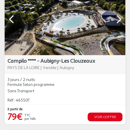
Campilo **** - Aubigny-Les Clouzeaux
PAYS DE LA LOIRE
|
Vendée
|
Aubigny
3 jours / 2 nuits
Formule Selon programme
Sans Transport
Réf : 465507
à partir de
79€
TTC
VOIR L'OFFRE
par héb.