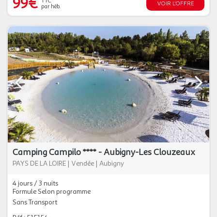
99€
TTC
VOIR L'OFFRE
par héb.
Camping Campilo **** - Aubigny-Les Clouzeaux
PAYS DE LA LOIRE
|
Vendée
|
Aubigny
4 jours / 3 nuits
Formule Selon programme
Sans Transport