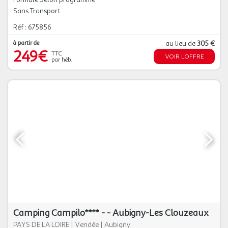
Sans Transport
Réf : 675856
à partir de
au lieu de
305 €
249€
TTC
VOIR L'OFFRE
par héb.
Camping Campilo**** - - Aubigny-Les Clouzeaux
PAYS DE LA LOIRE
|
Vendée
|
Aubigny