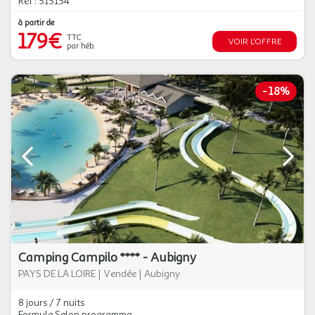
Réf : 515154
à partir de
179€
TTC
VOIR L'OFFRE
par héb.
-
18%
Camping Campilo **** - Aubigny
PAYS DE LA LOIRE
|
Vendée
|
Aubigny
8 jours / 7 nuits
Formule Selon programme