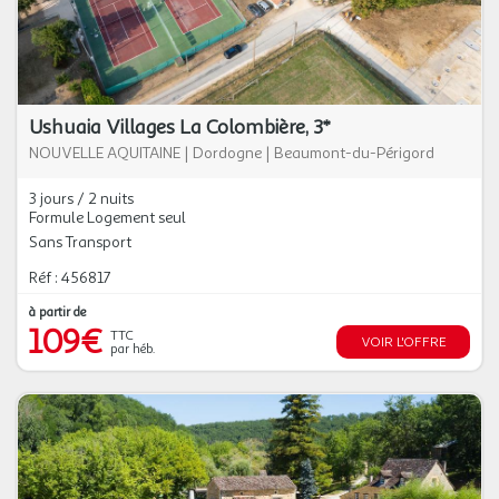
Ushuaia Villages La Colombière, 3*
NOUVELLE AQUITAINE
|
Dordogne
|
Beaumont-du-Périgord
3 jours / 2 nuits
Formule Logement seul
Sans Transport
Réf : 456817
à partir de
109€
TTC
VOIR L'OFFRE
par héb.