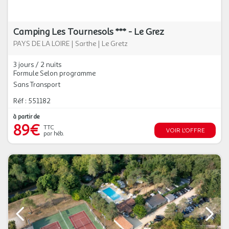
Camping Les Tournesols *** - Le Grez
PAYS DE LA LOIRE
|
Sarthe
|
Le Gretz
3 jours / 2 nuits
Formule Selon programme
Sans Transport
Réf : 551182
à partir de
89€
TTC
VOIR L'OFFRE
par héb.