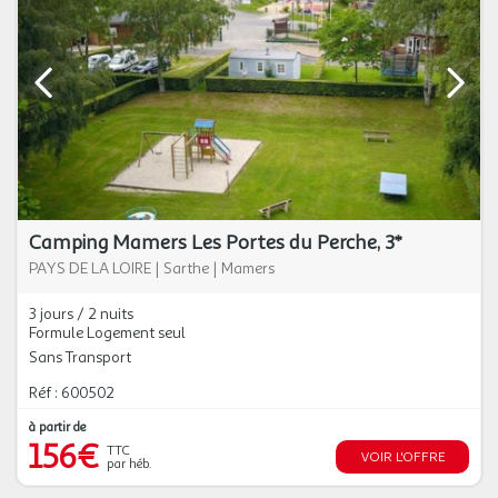
Camping Mamers Les Portes du Perche, 3*
PAYS DE LA LOIRE
|
Sarthe
|
Mamers
3 jours / 2 nuits
Formule Logement seul
Sans Transport
Réf : 600502
à partir de
156€
TTC
VOIR L'OFFRE
par héb.