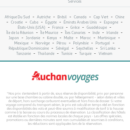
Services
-
-
-
-
-
Afrique Du Sud
Autriche
Brésil
Canada
Cap Vert
Chine
-
-
-
-
-
-
Croatie
Cuba
Égypte
Émirats Arabes Unis
Espagne
-
-
-
-
États-Unis (USA)
France
Grèce
Guadeloupe
-
-
-
-
-
Île de la Réunion
Île Maurice
Îles Canaries
Inde
Irlande
-
-
-
-
-
-
Japon
Jordanie
Kenya
Malte
Maroc
Martinique
-
-
-
-
-
Mexique
Norvège
Pérou
Polynésie
Portugal
-
-
-
-
République Dominicaine
Sénégal
Seychelles
Sri Lanka
-
-
-
-
Tanzanie
Thaïlande
Tunisie
Turquie
Vietnam
*Nos prix s'entendent à partir de, sous réserve de disponibilité, prix par personne
sur une base chambre ou cabine double, ou par hébergement - selon dates et villes
de départ, hors surcharge carburant eventuelles et hors frais de dossier. Si votre
voyage comprend du transport aérien, le prix est calculé en temps réel en fonction
des disponibilités des vols et peut-être soumis à modification de tarif à la hausse
comme à la baisse au cours du processus de réservation. La classification des hôtels
est établie en fonction des normes locales de chaque pays - Les offres spéciales,
promotions ou dernières minutes sont non cumulables et soumises à conditions,
les réductions sont appliquées lors de la réservation.