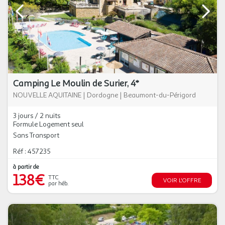
Camping Le Moulin de Surier, 4*
NOUVELLE AQUITAINE
|
Dordogne
|
Beaumont-du-Périgord
3 jours / 2 nuits
Formule Logement seul
Sans Transport
Réf : 457235
à partir de
138€
TTC
VOIR L'OFFRE
par héb.