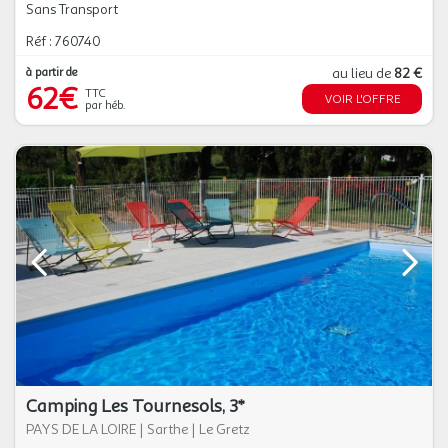
Sans Transport
Réf : 760740
à partir de
au lieu de
82 €
62€
TTC
VOIR L'OFFRE
par héb.
Camping Les Tournesols, 3*
PAYS DE LA LOIRE
|
Sarthe
|
Le Gretz