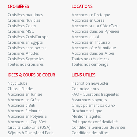
CROISIÈRES
LOCATIONS
Croisières maritimes
Vacances en Bretagne
Croisières fluviales
Vacances en Corse
Croisières Costa
Vacances sur la Côte d'Azur
Croisières MSC
Vacances dans les Pyrénées
Croisières CroisiEurope
Vacances au ski
Croisières en Egypte
Vacances en Thalasso
Croisières sans permis
Vacances côte Atlantique
Croisières Antilles
Vacances dans les Alpes
Croisières Seychelles
Toutes nos résidences
Toutes nos croisières
Toutes nos campings
IDEES & COUPS DE COEUR
LIENS UTILES
Naya Clubs
Inscription newsletter
Clubs Héliades
Contactez-nous
Vacances en Tunisie
FAQ - Questions fréquentes
Vacances en Grèce
Assurances voyages
Vacances à Bali
Oney : paiement x3 ou 4x
Vacances à Maurice
Brochure en ligne
Vacances en Polynésie
Mentions légales
Vacances au Cap-Vert
Politique de confidentialité
Circuits Etats-Unis (USA)
Conditions Générales de ventes
Séjours à Disneyland Paris
Conditions des offres