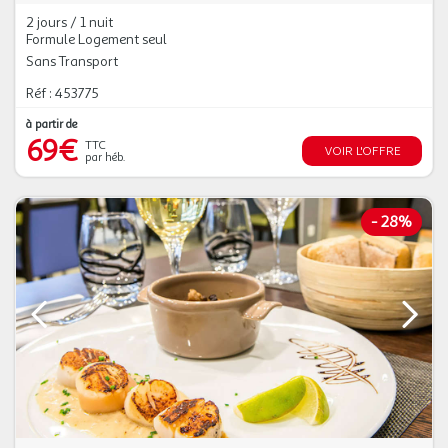
2 jours / 1 nuit
Formule Logement seul
Sans Transport
Réf : 453775
à partir de
69€
TTC
VOIR L'OFFRE
par héb.
-
28%