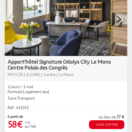
Appart'hôtel Signature Odalys City Le Mans
Centre Palais des Congrès
PAYS DE LA LOIRE
|
Sarthe
|
Le Mans
2 jours / 1 nuit
Formule Logement seul
Sans Transport
Réf : 431192
à partir de
au lieu de
77 €
58€
TTC
VOIR L'OFFRE
par héb.