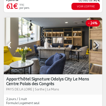
à partir de
au lieu de
90 €
61€
TTC
VOIR L'OFFRE
par pers.
-
24%
Appart'hôtel Signature Odalys City Le Mans
Centre Palais des Congrès
PAYS DE LA LOIRE
|
Sarthe
|
Le Mans
2 jours / 1 nuit
Formule Logement seul