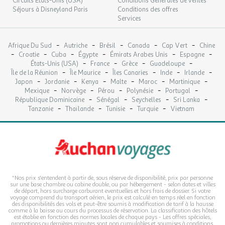
Circuits Etats-Unis (USA)
Conditions Générales de ventes
Séjours à Disneyland Paris
Conditions des offres
Services
-
-
-
-
-
Afrique Du Sud
Autriche
Brésil
Canada
Cap Vert
Chine
-
-
-
-
-
-
Croatie
Cuba
Égypte
Émirats Arabes Unis
Espagne
-
-
-
-
États-Unis (USA)
France
Grèce
Guadeloupe
-
-
-
-
-
Île de la Réunion
Île Maurice
Îles Canaries
Inde
Irlande
-
-
-
-
-
-
Japon
Jordanie
Kenya
Malte
Maroc
Martinique
-
-
-
-
-
Mexique
Norvège
Pérou
Polynésie
Portugal
-
-
-
-
République Dominicaine
Sénégal
Seychelles
Sri Lanka
-
-
-
-
Tanzanie
Thaïlande
Tunisie
Turquie
Vietnam
*Nos prix s'entendent à partir de, sous réserve de disponibilité, prix par personne
sur une base chambre ou cabine double, ou par hébergement - selon dates et villes
de départ, hors surcharge carburant eventuelles et hors frais de dossier. Si votre
voyage comprend du transport aérien, le prix est calculé en temps réel en fonction
des disponibilités des vols et peut-être soumis à modification de tarif à la hausse
comme à la baisse au cours du processus de réservation. La classification des hôtels
est établie en fonction des normes locales de chaque pays - Les offres spéciales,
promotions ou dernières minutes sont non cumulables et soumises à conditions,