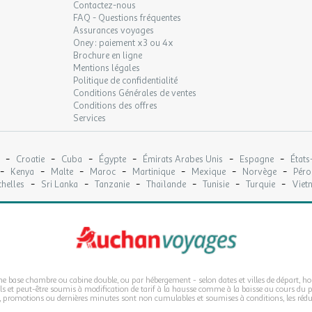
Contactez-nous
FAQ - Questions fréquentes
Assurances voyages
Oney : paiement x3 ou 4x
Brochure en ligne
Mentions légales
Politique de confidentialité
Conditions Générales de ventes
Conditions des offres
Services
-
-
-
-
-
-
Croatie
Cuba
Égypte
Émirats Arabes Unis
Espagne
États
-
-
-
-
-
-
-
Kenya
Malte
Maroc
Martinique
Mexique
Norvège
Péro
-
-
-
-
-
-
helles
Sri Lanka
Tanzanie
Thaïlande
Tunisie
Turquie
Viet
 une base chambre ou cabine double, ou par hébergement - selon dates et villes de départ, ho
vols et peut-être soumis à modification de tarif à la hausse comme à la baisse au cours du p
s, promotions ou dernières minutes sont non cumulables et soumises à conditions, les réduc