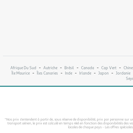
-
-
-
-
-
Afrique Du Sud
Autriche
Brésil
Canada
Cap Vert
Chine
-
-
-
-
-
Île Maurice
Îles Canaries
Inde
Irlande
Japon
Jordanie
Seyc
*Nos prix s'entendent à partir de, sous réserve de disponibilité, prix par personne sur
transport aérien, le prix est calculé en temps réel en fonction des disponibilités des 
locales de chaque pays - Les offres spéciale