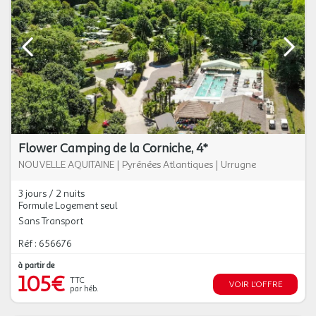
Flower Camping de la Corniche, 4*
NOUVELLE AQUITAINE
|
Pyrénées Atlantiques
|
Urrugne
3 jours / 2 nuits
Formule Logement seul
Sans Transport
Réf : 656676
à partir de
105€
TTC
VOIR L'OFFRE
par héb.