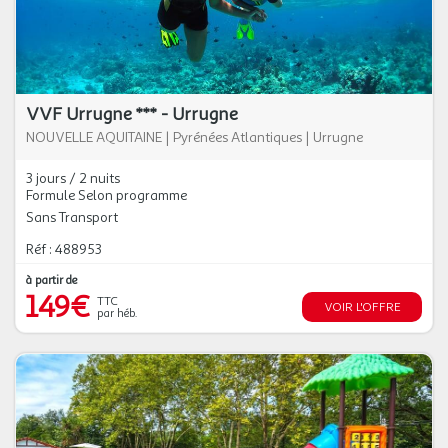
VVF Urrugne *** - Urrugne
NOUVELLE AQUITAINE
|
Pyrénées Atlantiques
|
Urrugne
3 jours / 2 nuits
Formule Selon programme
Sans Transport
Réf : 488953
à partir de
149€
TTC
VOIR L'OFFRE
par héb.