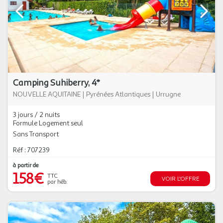
Camping Suhiberry, 4*
NOUVELLE AQUITAINE
|
Pyrénées Atlantiques
|
Urrugne
3 jours / 2 nuits
Formule Logement seul
Sans Transport
Réf : 707239
à partir de
158€
TTC
VOIR L'OFFRE
par héb.