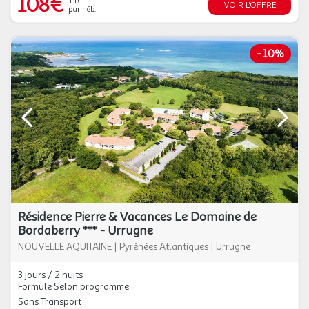
108€
TTC
VOIR L'OFFRE
par héb.
-
10%
Résidence Pierre & Vacances Le Domaine de
Bordaberry *** - Urrugne
NOUVELLE AQUITAINE
|
Pyrénées Atlantiques
|
Urrugne
3 jours / 2 nuits
Formule Selon programme
Sans Transport