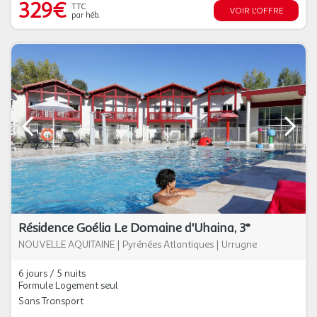
329€
TTC
VOIR L'OFFRE
par héb.
Résidence Goélia Le Domaine d'Uhaina, 3*
NOUVELLE AQUITAINE
|
Pyrénées Atlantiques
|
Urrugne
6 jours / 5 nuits
Formule Logement seul
Sans Transport