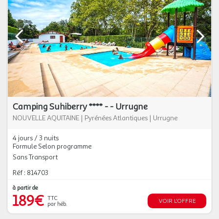
Camping Suhiberry **** - - Urrugne
NOUVELLE AQUITAINE
|
Pyrénées Atlantiques
|
Urrugne
4 jours / 3 nuits
Formule Selon programme
Sans Transport
Réf : 814703
à partir de
189€
TTC
VOIR L'OFFRE
par héb.