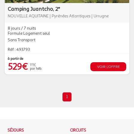
Camping Juantcho, 2*
NOUVELLE AQUITAINE
|
Pyrénées Atlantiques
|
Urrugne
8 jours / 7 nuits
Formule Logement seul
Sans Transport
Réf : 493793
à partir de
529€
TTC
VOIR L'OFFRE
par héb.
1
SÉJOURS
CIRCUITS