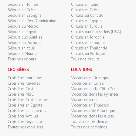
Séjours en Tunisie
Circuits en Italie
Séjours en Grèce
Circuits en Grèce
Séjours en Espagne
Circuits au Canada
Séjours en Rép. Dominicaine
Circuits en Egypte
Séjours au Maroc
Circuits en Turquie
Séjours en Egypte
Circuits aux Etats-Unis (USA)
Séjours aux Antilles
Circuits en Jordanie
Séjours au Portugal
Circuits en Espagne
Séjours en Italie
Circuits en Thaïlande
Séjours à Maurice
Circuits au Portugal
Tous nos séjours
Tous nos circuits
CROISIÈRES
LOCATIONS
Croisières maritimes
Vacances en Bretagne
Croisières fluviales
Vacances en Corse
Croisières Costa
Vacances sur la Côte d'Azur
Croisières MSC
Vacances dans les Pyrénées
Croisières CroisiEurope
Vacances au ski
Croisières en Egypte
Vacances en Thalasso
Croisières sans permis
Vacances côte Atlantique
Croisières Antilles
Vacances dans les Alpes
Croisières Seychelles
Toutes nos résidences
Toutes nos croisières
Toutes nos campings