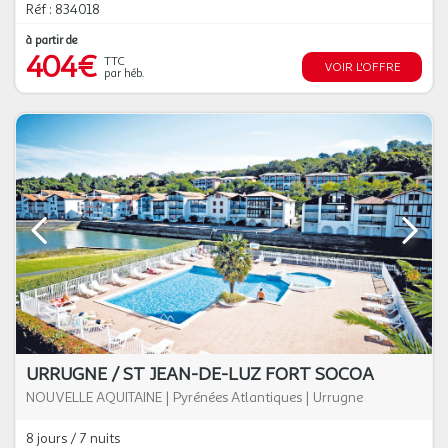
Réf : 834018
à partir de
404€
TTC
VOIR L'OFFRE
par héb.
URRUGNE / ST JEAN-DE-LUZ FORT SOCOA
NOUVELLE AQUITAINE
|
Pyrénées Atlantiques
|
Urrugne
8 jours / 7 nuits