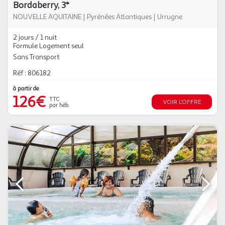
Bordaberry, 3*
NOUVELLE AQUITAINE
|
Pyrénées Atlantiques
|
Urrugne
2 jours / 1 nuit
Formule Logement seul
Sans Transport
Réf : 806182
à partir de
126€
TTC
VOIR L'OFFRE
par héb.