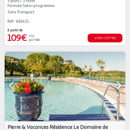
3 jours / 2 nuits
Formule Selon programme
Sans Transport
Réf : 681451
à partir de
109€
TTC
VOIR L'OFFRE
par héb.
Pierre & Vacances Résidence Le Domaine de