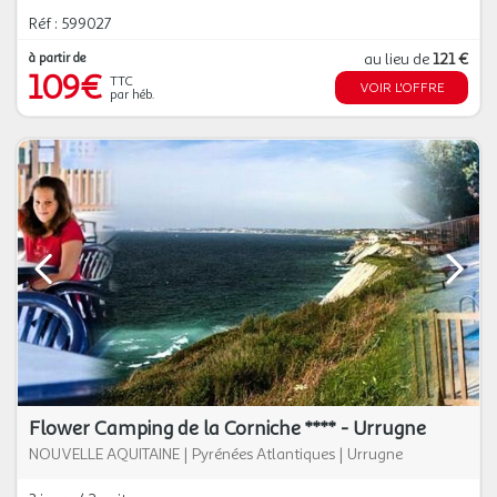
Réf : 599027
à partir de
au lieu de
121 €
109€
TTC
VOIR L'OFFRE
par héb.
Flower Camping de la Corniche **** - Urrugne
NOUVELLE AQUITAINE
|
Pyrénées Atlantiques
|
Urrugne