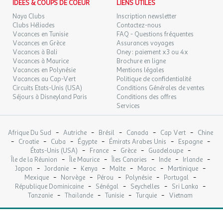
IDEES & COUPS DE COEUR
LIENS UTILES
Naya Clubs
Inscription newsletter
Clubs Héliades
Contactez-nous
Vacances en Tunisie
FAQ - Questions fréquentes
Vacances en Grèce
Assurances voyages
Vacances à Bali
Oney : paiement x3 ou 4x
Vacances à Maurice
Brochure en ligne
Vacances en Polynésie
Mentions légales
Vacances au Cap-Vert
Politique de confidentialité
Circuits Etats-Unis (USA)
Conditions Générales de ventes
Séjours à Disneyland Paris
Conditions des offres
Services
-
-
-
-
-
Afrique Du Sud
Autriche
Brésil
Canada
Cap Vert
Chine
-
-
-
-
-
-
Croatie
Cuba
Égypte
Émirats Arabes Unis
Espagne
-
-
-
-
États-Unis (USA)
France
Grèce
Guadeloupe
-
-
-
-
-
Île de la Réunion
Île Maurice
Îles Canaries
Inde
Irlande
-
-
-
-
-
-
Japon
Jordanie
Kenya
Malte
Maroc
Martinique
-
-
-
-
-
Mexique
Norvège
Pérou
Polynésie
Portugal
-
-
-
-
République Dominicaine
Sénégal
Seychelles
Sri Lanka
-
-
-
-
Tanzanie
Thaïlande
Tunisie
Turquie
Vietnam