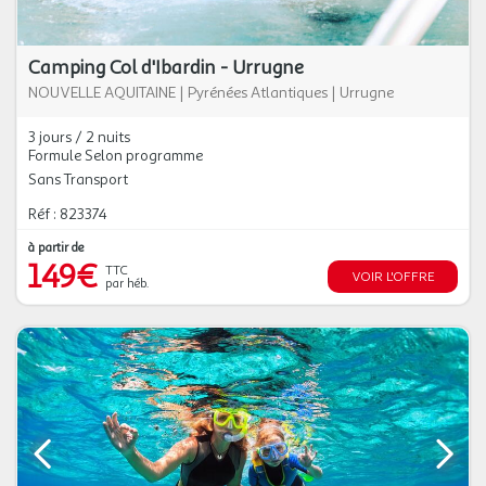
Camping Col d'Ibardin - Urrugne
NOUVELLE AQUITAINE
|
Pyrénées Atlantiques
|
Urrugne
3 jours / 2 nuits
Formule Selon programme
Sans Transport
Réf : 823374
à partir de
149€
TTC
VOIR L'OFFRE
par héb.