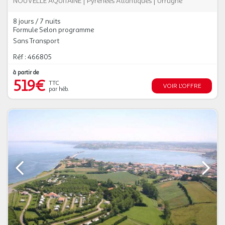
NOUVELLE AQUITAINE
|
Pyrénées Atlantiques
|
Urrugne
8 jours / 7 nuits
Formule Selon programme
Sans Transport
Réf : 466805
à partir de
519€
TTC
VOIR L'OFFRE
par héb.