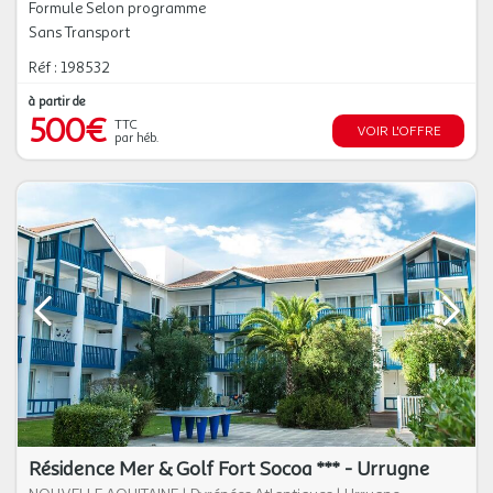
Formule Selon programme
Sans Transport
Réf : 198532
à partir de
500€
TTC
VOIR L'OFFRE
par héb.
Résidence Mer & Golf Fort Socoa *** - Urrugne