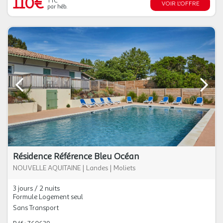
110€
TTC
VOIR L'OFFRE
par héb.
Résidence Référence Bleu Océan
NOUVELLE AQUITAINE
|
Landes
|
Moliets
3 jours / 2 nuits
Formule Logement seul
Sans Transport