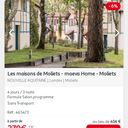
-
6%
Les maisons de Moliets - maeva Home - Moliets
NOUVELLE AQUITAINE
|
Landes
|
Moliets
4 jours / 3 nuits
Formule Selon programme
Sans Transport
Réf : 465473
à partir de
au lieu de
404 €
TTC