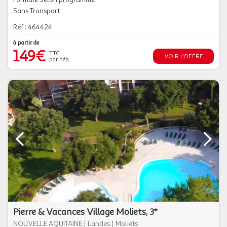
Sans Transport
Réf : 464424
à partir de
149€
TTC
VOIR L'OFFRE
par héb.
Pierre & Vacances Village Moliets, 3*
NOUVELLE AQUITAINE
|
Landes
|
Moliets