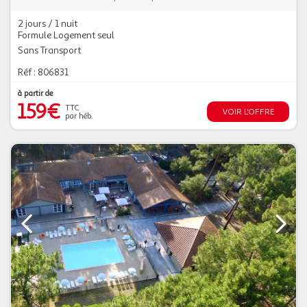
2 jours / 1 nuit
Formule Logement seul
Sans Transport
Réf : 806831
à partir de
159€
TTC
VOIR L'OFFRE
par héb.