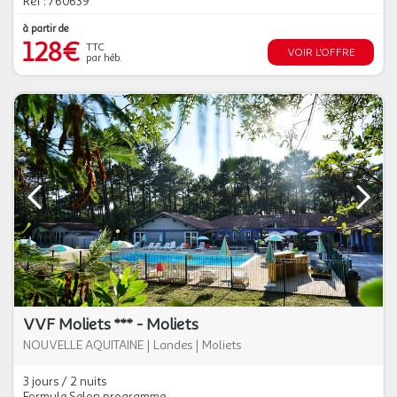
Réf : 760639
à partir de
128€
TTC
VOIR L'OFFRE
par héb.
VVF Moliets *** - Moliets
NOUVELLE AQUITAINE
|
Landes
|
Moliets
3 jours / 2 nuits
Formule Selon programme