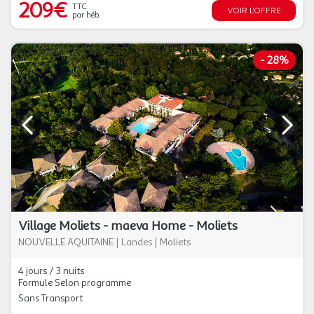
209€
TTC
VOIR L'OFFRE
par héb.
-
28%
Village Moliets - maeva Home - Moliets
NOUVELLE AQUITAINE
|
Landes
|
Moliets
4 jours / 3 nuits
Formule Selon programme
Sans Transport