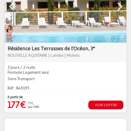
Résidence Les Terrasses de l'Océan, 3*
NOUVELLE AQUITAINE
|
Landes
|
Moliets
3 jours / 2 nuits
Formule Logement seul
Sans Transport
Réf : 849195
à partir de
177€
TTC
VOIR L'OFFRE
par héb.