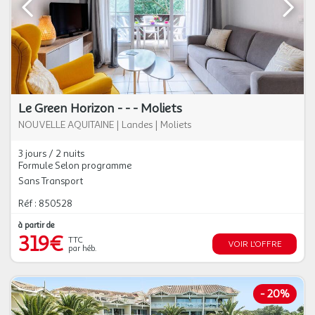
Le Green Horizon - - - Moliets
NOUVELLE AQUITAINE
|
Landes
|
Moliets
3 jours / 2 nuits
Formule Selon programme
Sans Transport
Réf : 850528
à partir de
319€
TTC
VOIR L'OFFRE
par héb.
-
20%