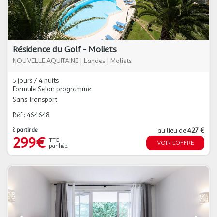
Résidence du Golf - Moliets
NOUVELLE AQUITAINE
|
Landes
|
Moliets
5 jours / 4 nuits
Formule Selon programme
Sans Transport
Réf : 464648
à partir de
au lieu de
427 €
299€
TTC
VOIR L'OFFRE
par héb.