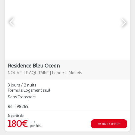
Residence Bleu Ocean
NOUVELLE AQUITAINE
|
Landes
|
Moliets
3 jours / 2 nuits
Formule Logement seul
Sans Transport
Réf : 98269
à partir de
180€
TTC
VOIR L'OFFRE
par héb.