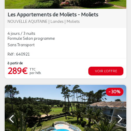
Les Appartements de Moliets - Moliets
NOUVELLE AQUITAINE
|
Landes
|
Moliets
4 jours / 3 nuits
Formule Selon programme
Sans Transport
Réf : 640921
à partir de
289€
TTC
VOIR L'OFFRE
par héb.
-
30%