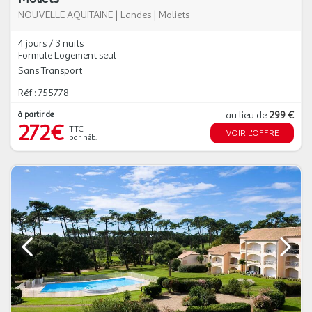
NOUVELLE AQUITAINE
|
Landes
|
Moliets
4 jours / 3 nuits
Formule Logement seul
Sans Transport
Réf : 755778
à partir de
au lieu de
299 €
272€
TTC
VOIR L'OFFRE
par héb.