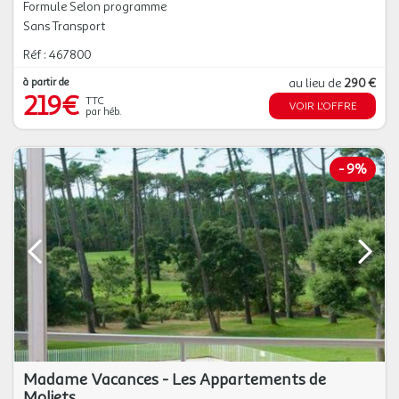
Formule Selon programme
Sans Transport
Réf : 467800
à partir de
au lieu de
290 €
219€
TTC
VOIR L'OFFRE
par héb.
-
9%
Madame Vacances - Les Appartements de
Moliets