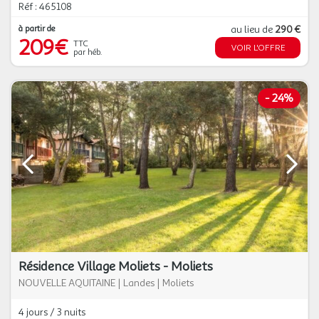
Réf : 465108
à partir de
au lieu de
290 €
209€
TTC
VOIR L'OFFRE
par héb.
-
24%
Résidence Village Moliets - Moliets
NOUVELLE AQUITAINE
|
Landes
|
Moliets
4 jours / 3 nuits