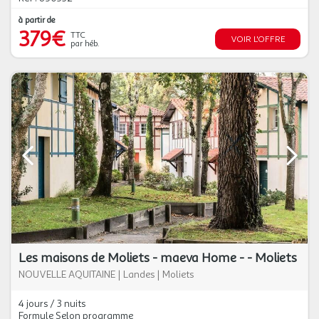
à partir de
379€
TTC
VOIR L'OFFRE
par héb.
Les maisons de Moliets - maeva Home - - Moliets
NOUVELLE AQUITAINE
|
Landes
|
Moliets
4 jours / 3 nuits
Formule Selon programme