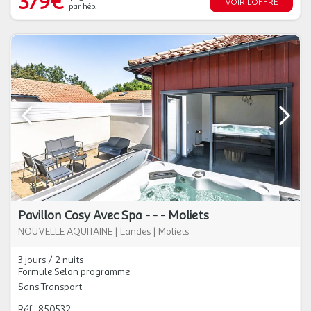
379€
VOIR L'OFFRE
par héb.
Pavillon Cosy Avec Spa - - - Moliets
NOUVELLE AQUITAINE
|
Landes
|
Moliets
3 jours / 2 nuits
Formule Selon programme
Sans Transport
Réf : 850532