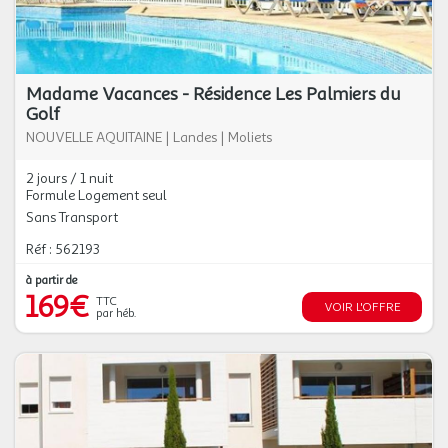
Madame Vacances - Résidence Les Palmiers du
Golf
NOUVELLE AQUITAINE
|
Landes
|
Moliets
2 jours / 1 nuit
Formule Logement seul
Sans Transport
Réf : 562193
à partir de
169€
TTC
VOIR L'OFFRE
par héb.