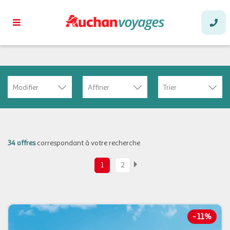
Modifier
Affiner
Trier
34 offres
correspondant à votre recherche
1
2
-
11%