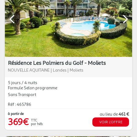
Résidence Les Palmiers du Golf - Moliets
NOUVELLE AQUITAINE
|
Landes
|
Moliets
5 jours / 4 nuits
Formule Selon programme
Sans Transport
Réf : 465786
à partir de
au lieu de
461 €
369€
TTC
VOIR L'OFFRE
par héb.