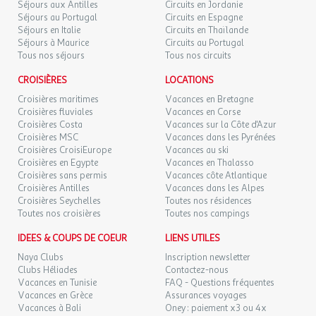
Séjours aux Antilles
Circuits en Jordanie
Séjours au Portugal
Circuits en Espagne
Séjours en Italie
Circuits en Thaïlande
Séjours à Maurice
Circuits au Portugal
Tous nos séjours
Tous nos circuits
CROISIÈRES
LOCATIONS
Croisières maritimes
Vacances en Bretagne
Croisières fluviales
Vacances en Corse
Croisières Costa
Vacances sur la Côte d'Azur
Croisières MSC
Vacances dans les Pyrénées
Croisières CroisiEurope
Vacances au ski
Croisières en Egypte
Vacances en Thalasso
Croisières sans permis
Vacances côte Atlantique
Croisières Antilles
Vacances dans les Alpes
Croisières Seychelles
Toutes nos résidences
Toutes nos croisières
Toutes nos campings
IDEES & COUPS DE COEUR
LIENS UTILES
Naya Clubs
Inscription newsletter
Clubs Héliades
Contactez-nous
Vacances en Tunisie
FAQ - Questions fréquentes
Vacances en Grèce
Assurances voyages
Vacances à Bali
Oney : paiement x3 ou 4x