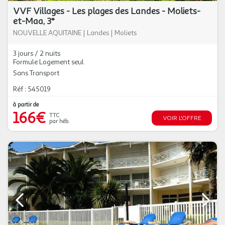
VVF Villages - Les plages des Landes - Moliets-
et-Maa, 3*
NOUVELLE AQUITAINE
|
Landes
|
Moliets
3 jours / 2 nuits
Formule Logement seul
Sans Transport
Réf : 545019
à partir de
166€
TTC
VOIR L'OFFRE
par héb.