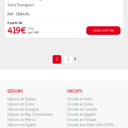
Sans Transport
Réf : 588496
à partir de
419€
TTC
VOIR L'OFFRE
par héb.
1
2
SÉJOURS
CIRCUITS
Séjours en Tunisie
Circuits en Italie
Séjours en Grèce
Circuits en Grèce
Séjours en Espagne
Circuits au Canada
Séjours en Rép. Dominicaine
Circuits en Egypte
Séjours au Maroc
Circuits en Turquie
Séjours en Egypte
Circuits aux Etats-Unis (USA)