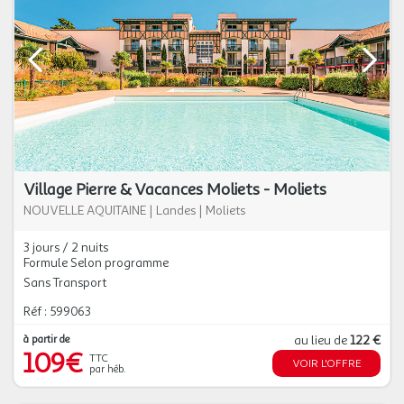
Village Pierre & Vacances Moliets - Moliets
NOUVELLE AQUITAINE
|
Landes
|
Moliets
3 jours / 2 nuits
Formule Selon programme
Sans Transport
Réf : 599063
à partir de
au lieu de
122 €
109€
TTC
VOIR L'OFFRE
par héb.