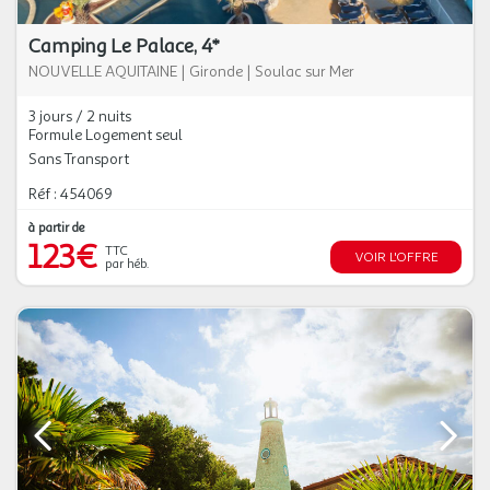
Camping Le Palace, 4*
NOUVELLE AQUITAINE
|
Gironde
|
Soulac sur Mer
3 jours / 2 nuits
Formule Logement seul
Sans Transport
Réf : 454069
à partir de
123€
TTC
VOIR L'OFFRE
par héb.