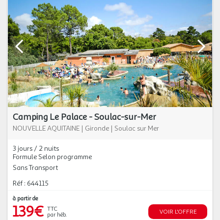
Camping Le Palace - Soulac-sur-Mer
NOUVELLE AQUITAINE
|
Gironde
|
Soulac sur Mer
3 jours / 2 nuits
Formule Selon programme
Sans Transport
Réf : 644115
à partir de
139€
TTC
VOIR L'OFFRE
par héb.