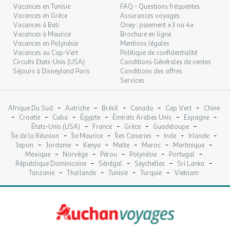
Vacances en Tunisie
FAQ - Questions fréquentes
Vacances en Grèce
Assurances voyages
Vacances à Bali
Oney : paiement x3 ou 4x
Vacances à Maurice
Brochure en ligne
Vacances en Polynésie
Mentions légales
Vacances au Cap-Vert
Politique de confidentialité
Circuits Etats-Unis (USA)
Conditions Générales de ventes
Séjours à Disneyland Paris
Conditions des offres
Services
-
-
-
-
-
Afrique Du Sud
Autriche
Brésil
Canada
Cap Vert
Chine
-
-
-
-
-
-
Croatie
Cuba
Égypte
Émirats Arabes Unis
Espagne
-
-
-
-
États-Unis (USA)
France
Grèce
Guadeloupe
-
-
-
-
-
Île de la Réunion
Île Maurice
Îles Canaries
Inde
Irlande
-
-
-
-
-
-
Japon
Jordanie
Kenya
Malte
Maroc
Martinique
-
-
-
-
-
Mexique
Norvège
Pérou
Polynésie
Portugal
-
-
-
-
République Dominicaine
Sénégal
Seychelles
Sri Lanka
-
-
-
-
Tanzanie
Thaïlande
Tunisie
Turquie
Vietnam