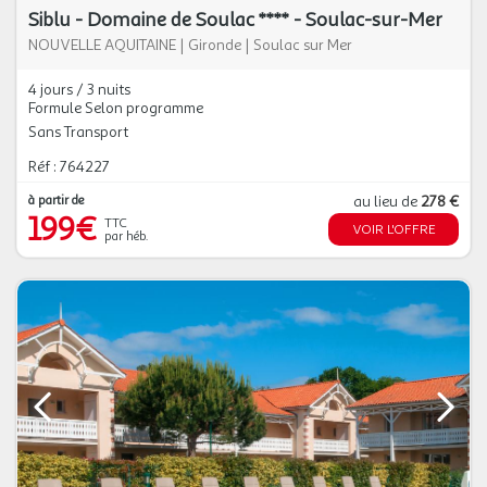
Siblu - Domaine de Soulac **** - Soulac-sur-Mer
NOUVELLE AQUITAINE
|
Gironde
|
Soulac sur Mer
4 jours / 3 nuits
Formule Selon programme
Sans Transport
Réf : 764227
à partir de
au lieu de
278 €
199€
TTC
VOIR L'OFFRE
par héb.