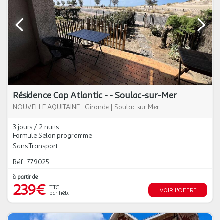
Résidence Cap Atlantic - - Soulac-sur-Mer
NOUVELLE AQUITAINE
|
Gironde
|
Soulac sur Mer
3 jours / 2 nuits
Formule Selon programme
Sans Transport
Réf : 779025
à partir de
239€
TTC
VOIR L'OFFRE
par héb.