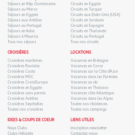
Séjours en Rép. Dominicaine
Circuits en Egypte
Séjours au Maroc
Circuits en Turquie
Séjours en Egypte
Circuits aux Etats-Unis (USA)
Séjours aux Antilles
Circuits en Jordanie
Séjours au Portugal
Circuits en Espagne
Séjours en Italie
Circuits en Thaïlande
Séjours à Maurice
Circuits au Portugal
Tous nos séjours
Tous nos circuits
CROISIÈRES
LOCATIONS
Croisières maritimes
Vacances en Bretagne
Croisières fluviales
Vacances en Corse
Croisières Costa
Vacances sur la Côte d'Azur
Croisières MSC
Vacances dans les Pyrénées
Croisières CroisiEurope
Vacances au ski
Croisières en Egypte
Vacances en Thalasso
Croisières sans permis
Vacances côte Atlantique
Croisières Antilles
Vacances dans les Alpes
Croisières Seychelles
Toutes nos résidences
Toutes nos croisières
Toutes nos campings
IDEES & COUPS DE COEUR
LIENS UTILES
Naya Clubs
Inscription newsletter
Clubs Héliades
Contactez-nous