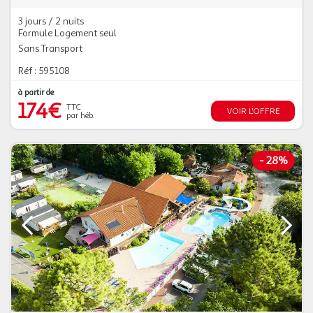
3 jours / 2 nuits
Formule Logement seul
Sans Transport
Réf : 595108
à partir de
174€
TTC
VOIR L'OFFRE
par héb.
-
28%