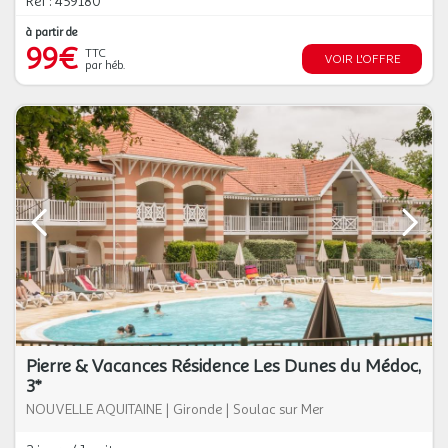
Réf : 459180
à partir de
99€
TTC
VOIR L'OFFRE
par héb.
Pierre & Vacances Résidence Les Dunes du Médoc,
3*
NOUVELLE AQUITAINE
|
Gironde
|
Soulac sur Mer