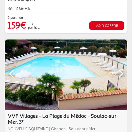
Réf : 466036
à partir de
159€
TTC
VOIR L'OFFRE
par héb.
VVF Villages - La Plage du Médoc - Soulac-sur-
Mer, 3*
NOUVELLE AQUITAINE
|
Gironde
|
Soulac sur Mer