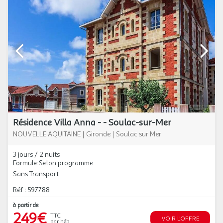
Résidence Villa Anna - - Soulac-sur-Mer
NOUVELLE AQUITAINE
|
Gironde
|
Soulac sur Mer
3 jours / 2 nuits
Formule Selon programme
Sans Transport
Réf : 597788
à partir de
249€
TTC
VOIR L'OFFRE
par héb.