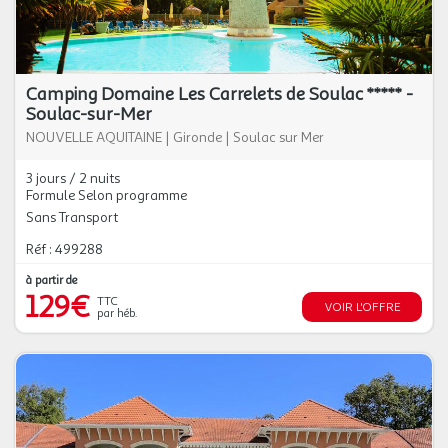
Camping Domaine Les Carrelets de Soulac ***** -
Soulac-sur-Mer
NOUVELLE AQUITAINE
|
Gironde
|
Soulac sur Mer
3 jours / 2 nuits
Formule Selon programme
Sans Transport
Réf : 499288
à partir de
129€
TTC
VOIR L'OFFRE
par héb.