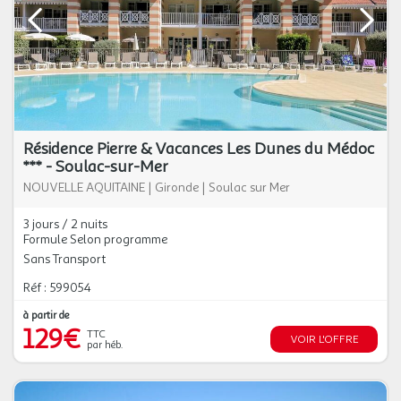
Résidence Pierre & Vacances Les Dunes du Médoc
*** - Soulac-sur-Mer
NOUVELLE AQUITAINE
|
Gironde
|
Soulac sur Mer
3 jours / 2 nuits
Formule Selon programme
Sans Transport
Réf : 599054
à partir de
129€
TTC
VOIR L'OFFRE
par héb.