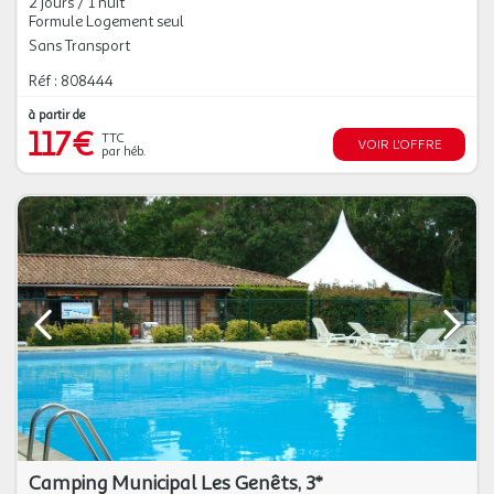
2 jours / 1 nuit
Formule Logement seul
Sans Transport
Réf : 808444
à partir de
117€
TTC
VOIR L'OFFRE
par héb.
Camping Municipal Les Genêts, 3*