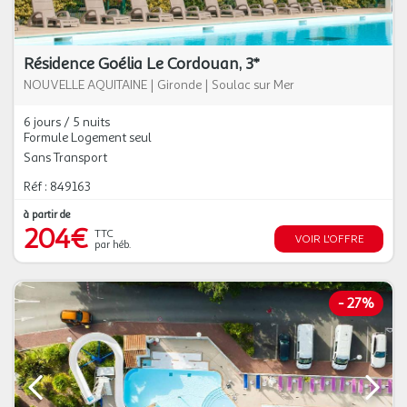
Résidence Goélia Le Cordouan, 3*
NOUVELLE AQUITAINE
|
Gironde
|
Soulac sur Mer
6 jours / 5 nuits
Formule Logement seul
Sans Transport
Réf : 849163
à partir de
204€
TTC
VOIR L'OFFRE
par héb.
-
27%