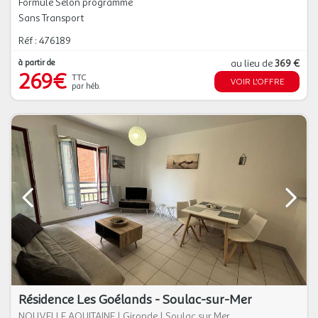
Formule Selon programme
Sans Transport
Réf : 476189
à partir de
au lieu de
369 €
269€
TTC
VOIR L'OFFRE
par héb.
Résidence Les Goélands - Soulac-sur-Mer
NOUVELLE AQUITAINE
|
Gironde
|
Soulac sur Mer