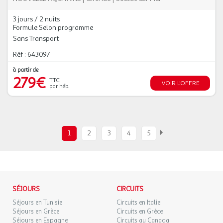
3 jours / 2 nuits
Formule Selon programme
Sans Transport
Réf : 643097
à partir de
279€
TTC
VOIR L'OFFRE
par héb.
1
2
3
4
5
SÉJOURS
CIRCUITS
Séjours en Tunisie
Circuits en Italie
Séjours en Grèce
Circuits en Grèce
Séjours en Espagne
Circuits au Canada