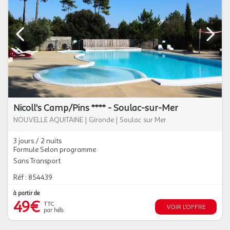
Nicoll's Camp/Pins **** - Soulac-sur-Mer
NOUVELLE AQUITAINE
|
Gironde
|
Soulac sur Mer
3 jours / 2 nuits
Formule Selon programme
Sans Transport
Réf : 854439
à partir de
49€
TTC
VOIR L'OFFRE
par héb.