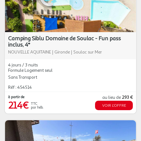
Camping Siblu Domaine de Soulac - Fun pass
inclus, 4*
NOUVELLE AQUITAINE
|
Gironde
|
Soulac sur Mer
4 jours / 3 nuits
Formule Logement seul
Sans Transport
Réf : 454514
à partir de
au lieu de
293 €
214€
TTC
VOIR L'OFFRE
par héb.