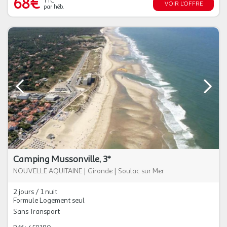
68€
TTC
VOIR L'OFFRE
par héb.
Camping Mussonville, 3*
NOUVELLE AQUITAINE
|
Gironde
|
Soulac sur Mer
2 jours / 1 nuit
Formule Logement seul
Sans Transport