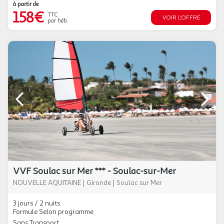
à partir de
158€
TTC
VOIR L'OFFRE
par héb.
VVF Soulac sur Mer *** - Soulac-sur-Mer
NOUVELLE AQUITAINE
|
Gironde
|
Soulac sur Mer
3 jours / 2 nuits
Formule Selon programme
Sans Transport