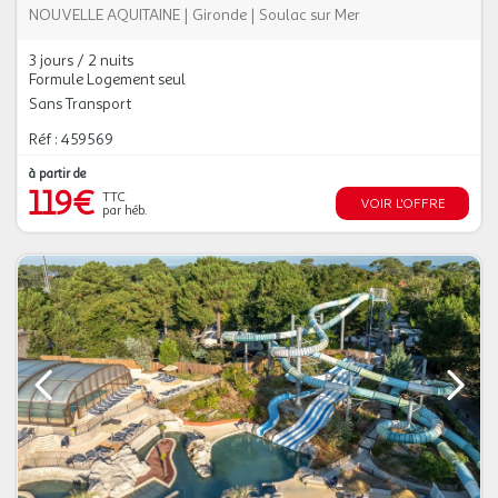
NOUVELLE AQUITAINE
|
Gironde
|
Soulac sur Mer
3 jours / 2 nuits
Formule Logement seul
Sans Transport
Réf : 459569
à partir de
119€
TTC
VOIR L'OFFRE
par héb.