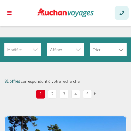
Modifier
Affiner
Trier
81 offres
correspondant à votre recherche
1
2
3
4
5