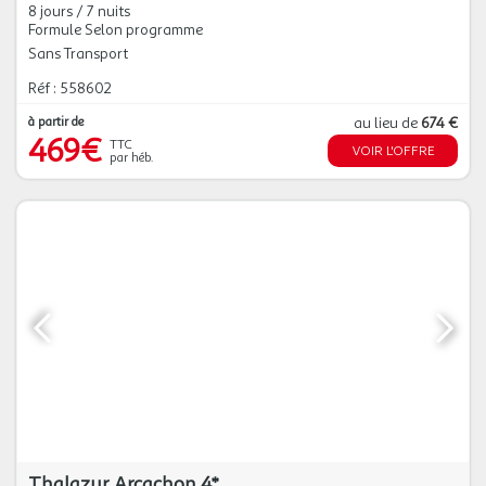
8 jours / 7 nuits
Formule Selon programme
Sans Transport
Réf : 558602
à partir de
au lieu de
674 €
469€
TTC
VOIR L'OFFRE
par héb.
Thalazur Arcachon 4*