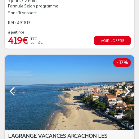
3 jours / 2 nuits
Formule Selon programme
Sans Transport
Réf : 491813
à partir de
419€
TTC
VOIR L'OFFRE
par héb.
-
17%
LAGRANGE VACANCES ARCACHON LES