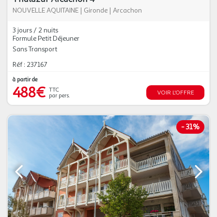
NOUVELLE AQUITAINE
|
Gironde
|
Arcachon
3 jours / 2 nuits
Formule Petit Déjeuner
Sans Transport
Réf : 237167
à partir de
488€
TTC
VOIR L'OFFRE
par pers.
-
31%