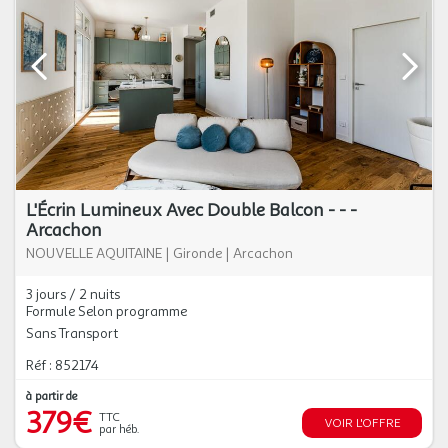
L'Écrin Lumineux Avec Double Balcon - - -
Arcachon
NOUVELLE AQUITAINE
|
Gironde
|
Arcachon
3 jours / 2 nuits
Formule Selon programme
Sans Transport
Réf : 852174
à partir de
379€
TTC
VOIR L'OFFRE
par héb.