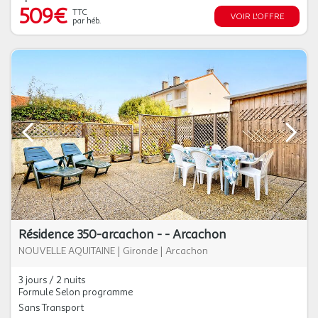
509€
TTC
VOIR L'OFFRE
par héb.
Résidence 350-arcachon - - Arcachon
NOUVELLE AQUITAINE
|
Gironde
|
Arcachon
3 jours / 2 nuits
Formule Selon programme
Sans Transport