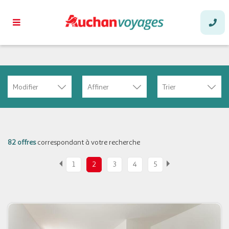
Modifier
Affiner
Trier
82 offres
correspondant à votre recherche
1
2
3
4
5