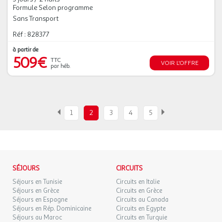
Formule Selon programme
Sans Transport
Réf : 828377
à partir de
509€
TTC
VOIR L'OFFRE
par héb.
1
2
3
4
5
SÉJOURS
CIRCUITS
Séjours en Tunisie
Circuits en Italie
Séjours en Grèce
Circuits en Grèce
Séjours en Espagne
Circuits au Canada
Séjours en Rép. Dominicaine
Circuits en Egypte
Séjours au Maroc
Circuits en Turquie