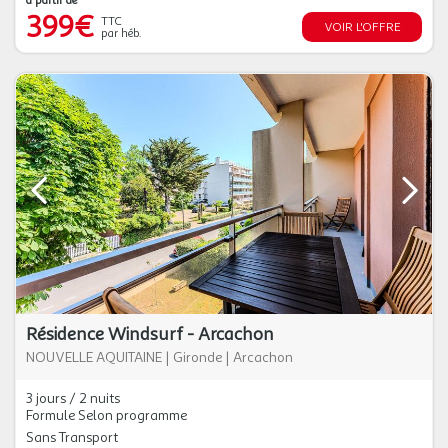
à partir de
399€
TTC
VOIR L'OFFRE
par héb.
Résidence Windsurf - Arcachon
NOUVELLE AQUITAINE
|
Gironde
|
Arcachon
3 jours / 2 nuits
Formule Selon programme
Sans Transport