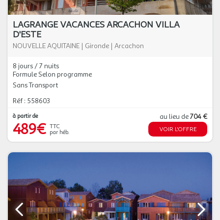
LAGRANGE VACANCES ARCACHON VILLA
D'ESTE
NOUVELLE AQUITAINE
|
Gironde
|
Arcachon
8 jours / 7 nuits
Formule Selon programme
Sans Transport
Réf : 558603
à partir de
au lieu de
704 €
489€
TTC
VOIR L'OFFRE
par héb.