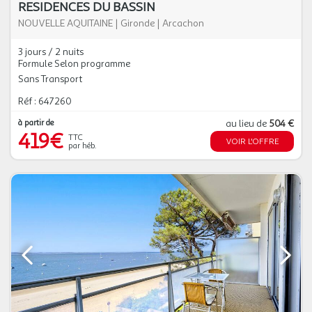
RESIDENCES DU BASSIN
NOUVELLE AQUITAINE
|
Gironde
|
Arcachon
3 jours / 2 nuits
Formule Selon programme
Sans Transport
Réf : 647260
à partir de
au lieu de
504 €
419€
TTC
VOIR L'OFFRE
par héb.