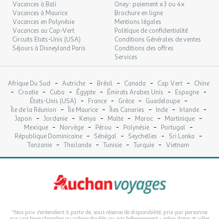
Vacances à Bali
Oney : paiement x3 ou 4x
Vacances à Maurice
Brochure en ligne
Vacances en Polynésie
Mentions légales
Vacances au Cap-Vert
Politique de confidentialité
Circuits Etats-Unis (USA)
Conditions Générales de ventes
Séjours à Disneyland Paris
Conditions des offres
Services
-
-
-
-
-
Afrique Du Sud
Autriche
Brésil
Canada
Cap Vert
Chine
-
-
-
-
-
-
Croatie
Cuba
Égypte
Émirats Arabes Unis
Espagne
-
-
-
-
États-Unis (USA)
France
Grèce
Guadeloupe
-
-
-
-
-
Île de la Réunion
Île Maurice
Îles Canaries
Inde
Irlande
-
-
-
-
-
-
Japon
Jordanie
Kenya
Malte
Maroc
Martinique
-
-
-
-
-
Mexique
Norvège
Pérou
Polynésie
Portugal
-
-
-
-
République Dominicaine
Sénégal
Seychelles
Sri Lanka
-
-
-
-
Tanzanie
Thaïlande
Tunisie
Turquie
Vietnam
*Nos prix s'entendent à partir de, sous réserve de disponibilité, prix par personne
sur une base chambre ou cabine double, ou par hébergement - selon dates et villes