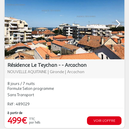
Résidence Le Teychan - - Arcachon
NOUVELLE AQUITAINE
|
Gironde
|
Arcachon
8 jours / 7 nuits
Formule Selon programme
Sans Transport
Réf : 489029
à partir de
499€
TTC
VOIR L'OFFRE
par héb.