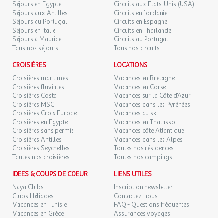
Séjours en Egypte
Circuits aux Etats-Unis (USA)
Séjours aux Antilles
Circuits en Jordanie
Séjours au Portugal
Circuits en Espagne
Séjours en Italie
Circuits en Thaïlande
Séjours à Maurice
Circuits au Portugal
Tous nos séjours
Tous nos circuits
CROISIÈRES
LOCATIONS
Croisières maritimes
Vacances en Bretagne
Croisières fluviales
Vacances en Corse
Croisières Costa
Vacances sur la Côte d'Azur
Croisières MSC
Vacances dans les Pyrénées
Croisières CroisiEurope
Vacances au ski
Croisières en Egypte
Vacances en Thalasso
Croisières sans permis
Vacances côte Atlantique
Croisières Antilles
Vacances dans les Alpes
Croisières Seychelles
Toutes nos résidences
Toutes nos croisières
Toutes nos campings
IDEES & COUPS DE COEUR
LIENS UTILES
Naya Clubs
Inscription newsletter
Clubs Héliades
Contactez-nous
Vacances en Tunisie
FAQ - Questions fréquentes
Vacances en Grèce
Assurances voyages