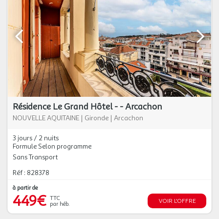
Résidence Le Grand Hôtel - - Arcachon
NOUVELLE AQUITAINE
|
Gironde
|
Arcachon
3 jours / 2 nuits
Formule Selon programme
Sans Transport
Réf : 828378
à partir de
449€
TTC
VOIR L'OFFRE
par héb.