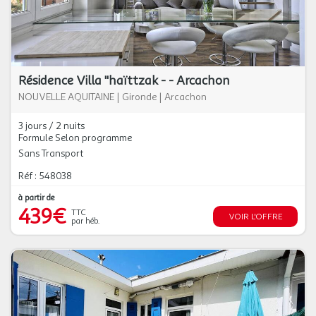
Résidence Villa "haïttzak - - Arcachon
NOUVELLE AQUITAINE
|
Gironde
|
Arcachon
3 jours / 2 nuits
Formule Selon programme
Sans Transport
Réf : 548038
à partir de
439€
TTC
VOIR L'OFFRE
par héb.