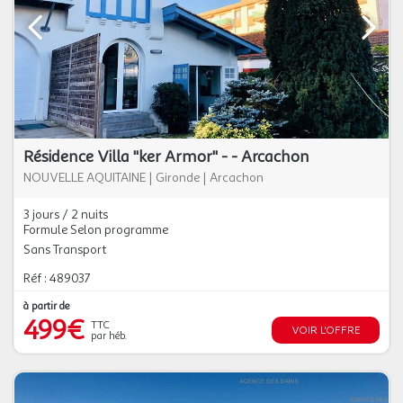
Résidence Villa "ker Armor" - - Arcachon
NOUVELLE AQUITAINE
|
Gironde
|
Arcachon
3 jours / 2 nuits
Formule Selon programme
Sans Transport
Réf : 489037
à partir de
499€
TTC
VOIR L'OFFRE
par héb.