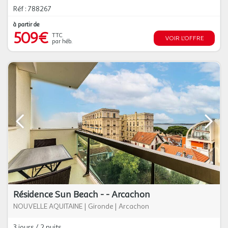
Réf : 788267
à partir de
509€
TTC
VOIR L'OFFRE
par héb.
Résidence Sun Beach - - Arcachon
NOUVELLE AQUITAINE
|
Gironde
|
Arcachon
3 jours / 2 nuits