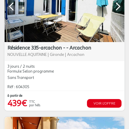
Résidence 335-arcachon - - Arcachon
NOUVELLE AQUITAINE
|
Gironde
|
Arcachon
3 jours / 2 nuits
Formule Selon programme
Sans Transport
Réf : 604305
à partir de
439€
TTC
VOIR L'OFFRE
par héb.