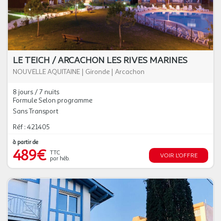
LE TEICH / ARCACHON LES RIVES MARINES
NOUVELLE AQUITAINE
|
Gironde
|
Arcachon
8 jours / 7 nuits
Formule Selon programme
Sans Transport
Réf : 421405
à partir de
489€
TTC
VOIR L'OFFRE
par héb.