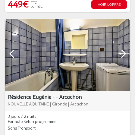
449€
TTC
VOIR L'OFFRE
par héb.
Résidence Eugénie - - Arcachon
NOUVELLE AQUITAINE
|
Gironde
|
Arcachon
3 jours / 2 nuits
Formule Selon programme
Sans Transport