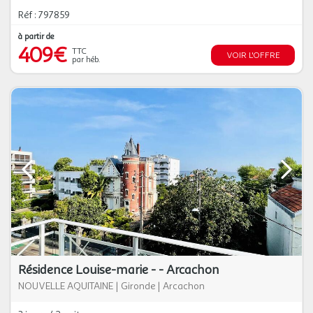
Réf : 797859
à partir de
409€
TTC
VOIR L'OFFRE
par héb.
Résidence Louise-marie - - Arcachon
NOUVELLE AQUITAINE
|
Gironde
|
Arcachon