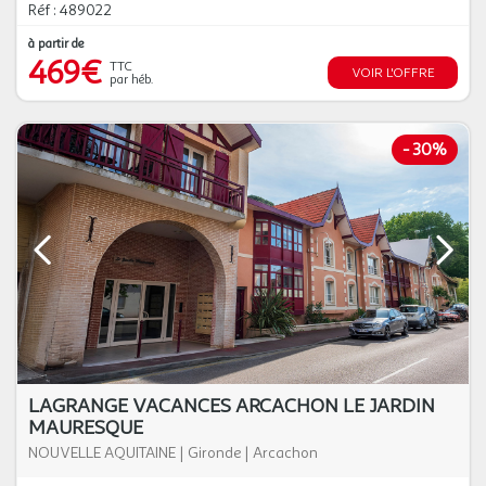
Réf : 489022
à partir de
469€
TTC
VOIR L'OFFRE
par héb.
-
30%
LAGRANGE VACANCES ARCACHON LE JARDIN
MAURESQUE
NOUVELLE AQUITAINE
|
Gironde
|
Arcachon