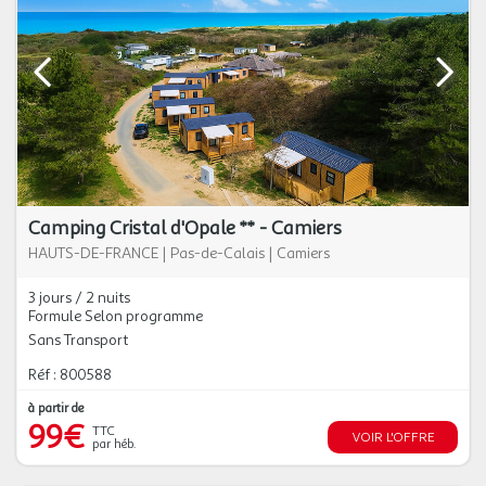
Camping Cristal d'Opale ** - Camiers
HAUTS-DE-FRANCE
|
Pas-de-Calais
|
Camiers
3 jours / 2 nuits
Formule Selon programme
Sans Transport
Réf : 800588
à partir de
99€
TTC
VOIR L'OFFRE
par héb.