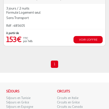
3 jours / 2 nuits
Formule Logement seul
Sans Transport
Réf : 485605
à partir de
153€
TTC
VOIR L'OFFRE
par héb.
1
SÉJOURS
CIRCUITS
Séjours en Tunisie
Circuits en Italie
Séjours en Grèce
Circuits en Grèce
Séjours en Espagne
Circuits au Canada