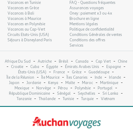
Vacances en Tunisie
FAQ - Questions fréquentes
Vacances en Grèce
Assurances voyages
Vacances à Bali
Oney : paiement x3 ou 4x
Vacances à Maurice
Brochure en ligne
Vacances en Polynésie
Mentions légales
Vacances au Cap-Vert
Politique de confidentialité
Circuits Etats-Unis (USA)
Conditions Générales de ventes
Séjours à Disneyland Paris
Conditions des offres
Services
-
-
-
-
-
Afrique Du Sud
Autriche
Brésil
Canada
Cap Vert
Chine
-
-
-
-
-
-
Croatie
Cuba
Égypte
Émirats Arabes Unis
Espagne
-
-
-
-
États-Unis (USA)
France
Grèce
Guadeloupe
-
-
-
-
-
Île de la Réunion
Île Maurice
Îles Canaries
Inde
Irlande
-
-
-
-
-
-
Japon
Jordanie
Kenya
Malte
Maroc
Martinique
-
-
-
-
-
Mexique
Norvège
Pérou
Polynésie
Portugal
-
-
-
-
République Dominicaine
Sénégal
Seychelles
Sri Lanka
-
-
-
-
Tanzanie
Thaïlande
Tunisie
Turquie
Vietnam