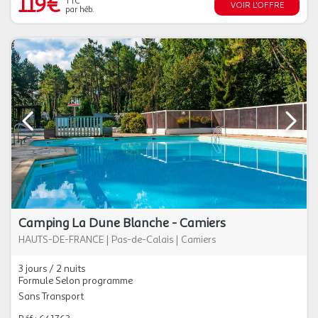
119€
TTC
VOIR L'OFFRE
par héb.
Camping La Dune Blanche - Camiers
HAUTS-DE-FRANCE
|
Pas-de-Calais
|
Camiers
3 jours / 2 nuits
Formule Selon programme
Sans Transport