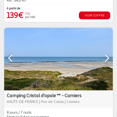
Réf : 641763
à partir de
139€
TTC
VOIR L'OFFRE
par héb.
Camping Cristal d'opale ** - Camiers
HAUTS-DE-FRANCE
|
Pas-de-Calais
|
Camiers
8 jours / 7 nuits
Formule Selon programme