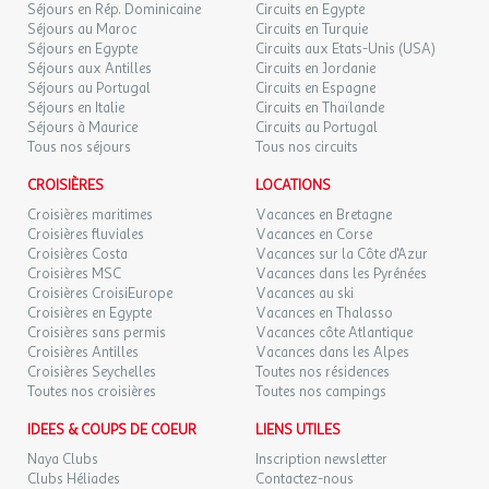
Séjours en Rép. Dominicaine
Circuits en Egypte
Séjours au Maroc
Circuits en Turquie
Séjours en Egypte
Circuits aux Etats-Unis (USA)
Séjours aux Antilles
Circuits en Jordanie
Séjours au Portugal
Circuits en Espagne
Séjours en Italie
Circuits en Thaïlande
Séjours à Maurice
Circuits au Portugal
Tous nos séjours
Tous nos circuits
CROISIÈRES
LOCATIONS
Croisières maritimes
Vacances en Bretagne
Croisières fluviales
Vacances en Corse
Croisières Costa
Vacances sur la Côte d'Azur
Croisières MSC
Vacances dans les Pyrénées
Croisières CroisiEurope
Vacances au ski
Croisières en Egypte
Vacances en Thalasso
Croisières sans permis
Vacances côte Atlantique
Croisières Antilles
Vacances dans les Alpes
Croisières Seychelles
Toutes nos résidences
Toutes nos croisières
Toutes nos campings
IDEES & COUPS DE COEUR
LIENS UTILES
Naya Clubs
Inscription newsletter
Clubs Héliades
Contactez-nous