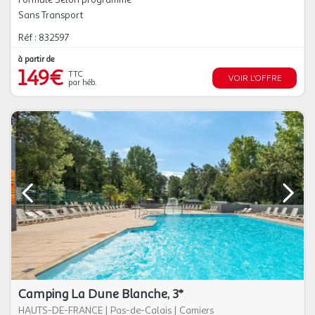
Sans Transport
Réf : 832597
à partir de
149€
TTC
VOIR L'OFFRE
par héb.
Camping La Dune Blanche, 3*
HAUTS-DE-FRANCE
|
Pas-de-Calais
|
Camiers